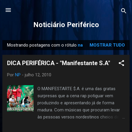
Pular para o conteúdo principal
Noticiário Periférico
Mostrando postagens com o rótulo
na
MOSTRAR TUDO
P
o
DICA PERIFÉRICA - "Manifestante S.A"
s
t
Por
NP
-
julho 12, 2010
a
g
O MANIFESTARTE $.A. é uma das gratas
e
surpresas que a cena rap potiguar vem
n
produzindo e apresentando já de forma
s
madura. Com músicas que procuram levar
às pessoas versos nordestinos cheios de
informação e questionamento social mostra
em suas letras um conteúdo politizado. Ao