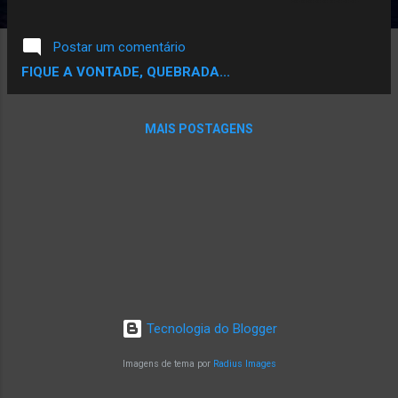
uma seção pra divulgação do corre da
mulherada. Fica o convite, a todas as minas
Postar um comentário
independentes que querem divulgar o
FIQUE A VONTADE, QUEBRADA...
trabalho, o #asminapá está no ar. Confira,
os beats dela, d ireto de São Sebastião - DF
quebrada de rocha! Para a galera que quer
MAIS POSTAGENS
uma base maneira para suas rimas
produzido por mulheres! Link do site para
compra: https://garotaabutreprod.
wixsite.com/garotaabutre Email:
garotaabutre.prod@gmail.com Facebook:
https://www.facebook. com/profile.php?id=
100010300453160
Tecnologia do Blogger
Imagens de tema por
Radius Images