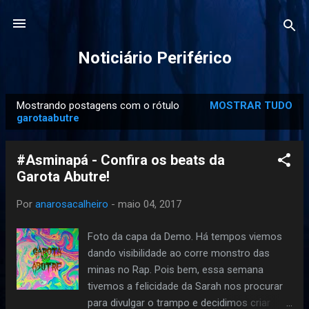
Pular para o conteúdo principal
Noticiário Periférico
Mostrando postagens com o rótulo
MOSTRAR TUDO
P
garotaabutre
o
s
#Asminapá - Confira os beats da
t
Garota Abutre!
a
g
Por
anarosacalheiro
-
maio 04, 2017
e
Foto da capa da Demo. Há tempos viemos
n
dando visibilidade ao corre monstro das
s
minas no Rap. Pois bem, essa semana
tivemos a felicidade da Sarah nos procurar
para divulgar o trampo e decidimos criar