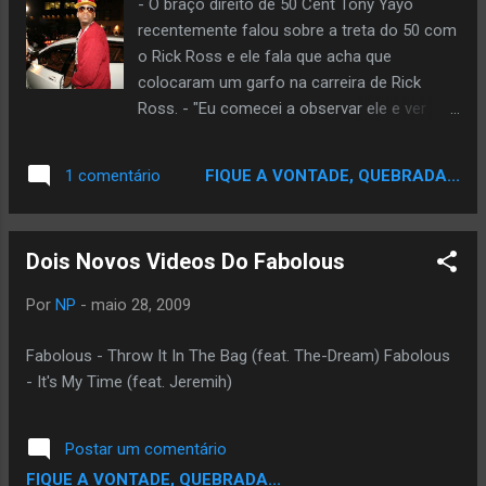
- O braço direito de 50 Cent Tony Yayo
aqui msm no Noticiario Periferico
recentemente falou sobre a treta do 50 com
o Rick Ross e ele fala que acha que
colocaram um garfo na carreira de Rick
Ross. - "Eu comecei a observar ele e ver
como nós batemos facilmente nele e ele
achando que iria vencer a gente." Disse Yayo
FIQUE A VONTADE, QUEBRADA...
1 comentário
em uma entrevista."Você tem a sex tape
dele por ai e isso é tudo. Depois dessa eu
senti que ele já havia perdido...pra mim ele
Dois Novos Videos Do Fabolous
não venceu essa batalha porque sua mina
foi na internet fazer sexo com outro cara.Eu
Por
NP
-
maio 28, 2009
sinto que quando 50 parou de responder aos
ataques dele se tornou uma coisa chata.nós
Fabolous - Throw It In The Bag (feat. The-Dream) Fabolous
arruinamos a carreira do Ross,quero
- It's My Time (feat. Jeremih)
dizer,você teve o álbum nº1 no pais mas ele
teve uma queda de 68% nas vendas do seu
álbum na outra semana.Ninguem gosta de
Postar um comentário
um policial.As pessoas sempre tentam
FIQUE A VONTADE, QUEBRADA...