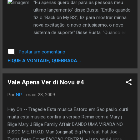
de todos os lugares do mundo, Flash
''Eu apenas quero dar para as pessoas meu
humildemente declarou: "Estou honrado de
ultimo lançamento" disse Busta. "Então quando
receber esse prêmio, e não posso esperar para
fiz o "Back on My BS", fiz para mostrar minha
assistir os shows da premiação em julho. O
nova excitação, o novo entusiasmo, o novo
Urban Music Awards é diferente de todos os
sistema de suporte" Disse Busta. "Quando essa
outros prêmios".
situação não estava indo como eu queria, um
falso começo, Você sabe o que eu disse,
Postar um comentário
talvez esse não seja um álbum que deva vir
FIQUE A VONTADE, QUEBRADA...
agora ... eu era capaz de crescer antes de ir
para a Aftermath/Interscope, não há nada de
errado com minha relação com Dre, ou Jimmy.
Vale Apena Ver di Novu #4
Meu problema era com certas coisas, eu sei de
minha experiência profissional em gravar, que
Por
NP
-
maio 28, 2009
não era facilitada ... tenho vendido álbuns multi-
platinados, e tenho feito um bem sucedida
Hey Oh -- Tragedie Esta musica Estoro em Sao paulo..curti
carreira, antes mesmo de estar lá. Queria
muita esta musica confira a versao Remix com a Mary j
apenas voltar ao volante, controlar meu próprio
Blige Mary J Blige Family Affair DANDO UMA VIRADA NO
destino." concluiu.
DISCO M.E.T.H.O.D. Man (original) Big Pun feat. Fat Joe -
Twins Deep Cover FACÇÃO CENTRAL - Isso aqui é uma