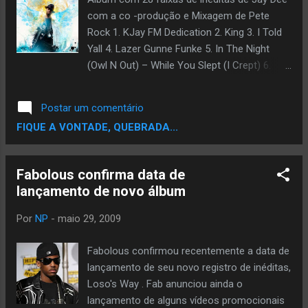
com a co -produção e Mixagem de Pete
Rock 1. KJay FM Dedication 2. King 3. I Told
Yall 4. Lazer Gunne Funke 5. In The Night
(Owl N Out) – While You Slept (I Crept) 6.
Smoke Feat. Blu 7. Blood Sport Feat. Lil
Fame (of M.O.P.) 8. caDILLAc 9. Expensive
Postar um comentário
Whip 10. Kaklow (Jump On It) 11. Digi Dirt
FIQUE A VONTADE, QUEBRADA...
Feat. Phat Kat 12. Dilla Bot Vs. The Hybrid
Feat. Danny Brown & Constantine 13. Milk
Money 14. Spacecowboy vs. Bobble Head 15.
Fabolous confirma data de
Reality Check Feat. Black Thought 16. On
lançamento de novo álbum
Stilts 17. Fire Wood Drumstix Feat. DOOM 18.
Glamour Sho75 (09) 19. 10,000 Watts 20. 9th
Por
NP
-
maio 29, 2009
Caller 21. Make It Fast Mega Mix
(Unadulterated Mix) Feat. Diz Gibran 22. 24K
Fabolous confirmou recentemente a data de
Rap Feat. Havoc (of Mobb Deep) & Raekwon
lançamento de seu novo registro de inéditas,
23. Big City 24. Pay Day Feat. Frank Nitty (of
Loso's Way . Fab anunciou ainda o
Frank n’ Dank) 25. See That Boy Fly Feat. Illa
lançamento de alguns vídeos promocionais