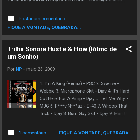
Guerra RaP das quebradas- De menos Crime
Postar um comentário
FIQUE A VONTADE, QUEBRADA...
Trilha Sonora:Hustle & Flow (Ritmo de
um Sonho)
Por
NP
-
maio 28, 2009
1. I'm A King (Remix) - PSC 2. Swerve -
Webbie 3. Microphone Skit - Djay 4. It's Hard
Out Here For A Pimp - Djay 5. Tell Me Why -
MJG 6. P***y N***az - E-40 7. Whoop That
Trick - Djay 8. Bum Guy Skit - Djay 9. Man Up
- Trillville 10. Carbon 15's, A.K.'s & Mac 11's -
Boyz N Da Hood 11. Lil' Daddy - Young City
FIQUE A VONTADE, QUEBRADA...
1 comentário
12. Let's Get A Room - Nasty Nardo 13.