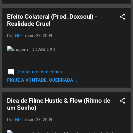
Booty Language - Juvenile 14. Bad B**ch
Remix - Webbie 15. We In Charge Skit - Nola
Efeito Colateral (Prod. Doxsoul) -
16. Hustle And Flow (It Ain't Over) - Djay 17.
Realidade Cruel
Still Tippin' (It's A Man's World Remix) - Mike
Jones 18. Murder Game - PSC 19. Get Crunk,
Por
NP
-
maio 28, 2009
Get Buck - Al Kapone 20. Man Ain't Like A
Dog Skit - Djay Download Torrent
DOWNLOAD
Postar um comentário
FIQUE A VONTADE, QUEBRADA...
Dica de Filme:Hustle & Flow (Ritmo de
um Sonho)
Por
NP
-
maio 28, 2009