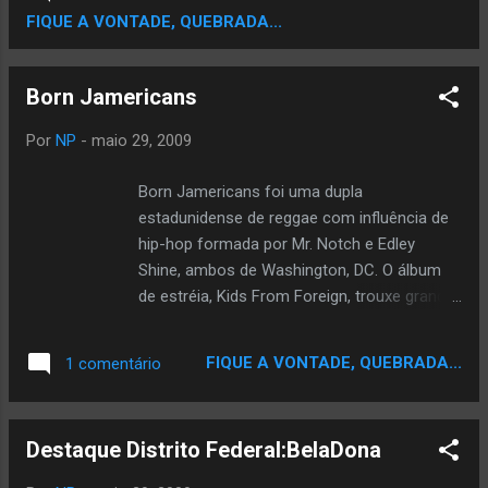
no formato de mixtape. É uma situação incrível
FIQUE A VONTADE, QUEBRADA...
e...
que eu espero que saia da papel. Quem não
gostaria de ver isso? Eu não sei como eles vão
chamar essa parada , adicionou. Eu lembro do
Born Jamericans
Em brincando: ''Vamos chamar o projeto de
Ebony & Ivory'. A sociedade vai ter que forçar
Por
NP
-
maio 29, 2009
esses caras a fazerem isso.
Born Jamericans foi uma dupla
estadunidense de reggae com influência de
hip-hop formada por Mr. Notch e Edley
Shine, ambos de Washington, DC. O álbum
de estréia, Kids From Foreign, trouxe grande
sucesso para a dupla no circuito reggae,
levando-os a abrir shows de grandes
FIQUE A VONTADE, QUEBRADA...
1 comentário
artistas como Buju Banton, Shabba Ranks,
Zhané e Shai. Nao Conhece Veja Aguns
Videos do Grupo Born Jamericans - Sweet
Destaque Distrito Federal:BelaDona
Honey Born Jamericans - Yardcore Born
Jamericans - Send My Love Born