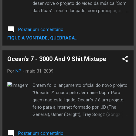
desenvolve o projeto do vídeo da música “Som
das Ruas” , recém lançado, com participações
de André Ramiro (Tropa de Elite) e do cineasta
Jeferson D, em parceria com a produtora
Postar um comentário
Catraca Filmes. Em 2003, Dogg produziu e
FIQUE A VONTADE, QUEBRADA...
dirigiu o documentário "A Maldição da Pedra" ,
trabalho que sinaliza o poder destrutivo da
droga entre os jovens das periferias das
Ocean’s 7 - 3000 And 9 Shit Mixtape
metrópoles. Assista ao vídeo MySpace Oficial
do Rapper Dogg Download do track "Som das
Por
NP
-
maio 31, 2009
Ruas" Download do track "Vítimas do Crack"
(com Lino Krizz) By Central Hip Hop
Ontem foi o lançamento oficial do novo projeto
"Ocean's 7" criado pelo Jermaine Dupri. Para
quem nao esta ligado, Ocean's 7 é um projeto
feito para a internet formado por: JD (The
General), Usher (Delight), Trey Songz (Songz
00711), o vencedor de 4 Grammys Johnta
Austin (J. Sinatra), o produtor musical Bryan-
Postar um comentário