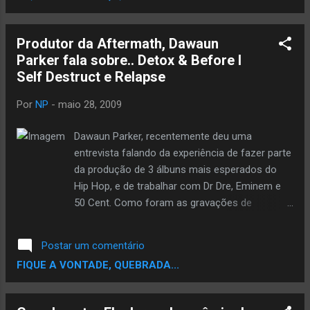
desrespeitar a G-Unit mas quando tem um
agente penitenciaria frente a frente e depois
Produtor da Aftermath, Dawaun
ele admiti que foi um policial no passado e
Parker fala sobre.. Detox & Before I
ainda tem fotos disso. Eu não brigo com
Self Destruct e Relapse
policias e ele não ganhou nada com isso...
Por
NP
-
maio 28, 2009
Dawaun Parker, recentemente deu uma
entrevista falando da experiência de fazer parte
da produção de 3 álbuns mais esperados do
Hip Hop, e de trabalhar com Dr Dre, Eminem e
50 Cent. Como foram as gravações de
"Relapse", e no que se diferenciaram dos seus
trabalhos anteriores? Na maior parte do tempo,
Postar um comentário
era eu, Dre, Mark Elizondo, e algumas vezes um
FIQUE A VONTADE, QUEBRADA...
guitarrista, para ensaios. Eminem
constantemente estava indo e vindo de dentro
da sala, e sempre que ele ia terminar de gravar