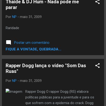
Thaide & DJ Hum - Nada pode me
Dinastia Bantu ( Azagaia & Escudo), e a
parar
Army Squad , de Angola. O projecto foi
elaborado por produtores como: Nick Slim,
Por
NP
-
maio 31, 2009
Eye V, Mak Da Produça, Ras TM, Leleo &
Inflomatic. As músicas “Andando a Pé” e
Raridade
“Música meu BI (feat. Pictho)” contam com
video clipes, que podem ser vistos aqui. A
Postar um comentário
distribuição e a venda teve o selo da Raw
FIQUE A VONTADE, QUEBRADA...
Jam Lab. Texto Tirado do Blog Hip Hop
LusoFono Tracklist: 01 - Intro 02 - Lov Is
Gon Change (Part. Yara ) 03 - Luz Da Vida
Rapper Dogg lança o vídeo "Som Das
(Part. Danny Og ) 04 - Músika Meu B.I. (Part.
Ruas"
Pitcho ) 05 - Hino Nac...
Por
NP
-
maio 31, 2009
Rapper Dogg O rapper Dogg (RS) elabora
políticas públicas para a juventude e para os
que sofrem com a epidemia do crack. Dogg