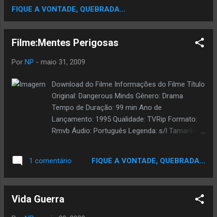
Michael Cox (The Texas Ranger) e os rappers
FIQUE A VONTADE, QUEBRADA...
Nelly (Mo Green) & Tyrone Davis (Intynational).
Download — Ocean’s 7 - 3000 And 9 Shit
Mixtape
Filme:Mentes Perigosas
Por
NP
-
maio 31, 2009
Download do Filme Informações do Filme Título
Original: Dangerous Minds Gênero: Drama
Tempo de Duração: 99 min Ano de
Lançamento: 1995 Qualidade: TVRip Formato:
Rmvb Áudio: Português Legenda: s/l Tamanho:
318 mb Sinopse Oficial da marinha (Michelle
Pfeiffer) abandona carreira militar para realizar
FIQUE A VONTADE, QUEBRADA...
1 comentário
o antigo sonho de ser professora de inglês.
Mas o grupo de alunos rebeles que tem pela
frente logo na primeira escola em que leciona
Vida Guerra
será capaz de colocar à prova todo seu
treinamento e experiência adquiridos na