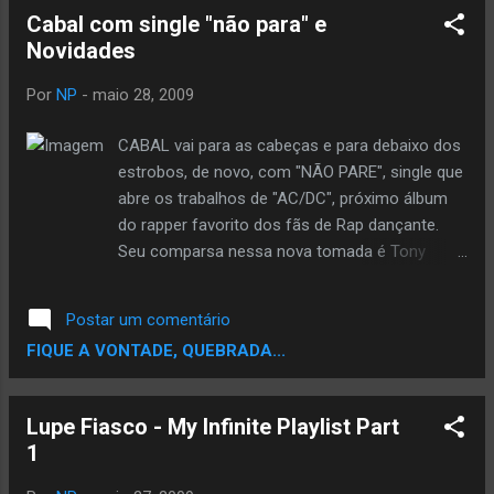
Cabal com single "não para" e
Por
NP
-
maio 28, 2009
CABAL vai para as cabeças e para debaixo dos
estrobos, de novo, com "NÃO PARE", single que
abre os trabalhos de "AC/DC", próximo álbum
do rapper favorito dos fãs de Rap dançante.
Seu comparsa nessa nova tomada é Tony
Williams, backing vocal e primo de Kanye West.
Gogó inovador do soul americano, Tony injeta
Postar um comentário
aqui melodia em um inusitado e criativo refrão
FIQUE A VONTADE, QUEBRADA...
cantado em "portuglish" ao lado do produtor
Dima "Riztocrat" Dahaba, de Guiné-Bissau, este
também mestre dos sintetizadores. Geral vai
Lupe Fiasco - My Infinite Playlist Part
ficar à vontade sob os timbres espaciais e os
1
improvisos visionários da nave de CABAL. "NÃO
PARE" é quente e está pronta para furar o