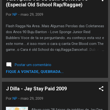
(Especial Old School Rap/Raggae)
17 Escravos De Jó (1967) 18 Vesti Azul
(1967) 19 Nem Vem Que Não Tem (1967) 20
Por
NP
-
maio 29, 2009
Tributo À Martin Luther King (1967) 21
Remelexo (1967) 22 Nana (Coisa Nº 5)
Flash Ragga Na Area...Mais Algumas Perolas das Coletaneas
(1964) 23 Mais Valia Não Chorar (1964) 24
dos Anos 90 Buju Banton - Love Sponge Junior Reid
Lobo Bobo (1964) 25 Pout-pourri Opinião O
Bubblers Voce de ta se perguntando...eu conheço esta voz e
Morro Não Tem Vez DOWNLOAD E está nos
este nome.....é isso msm o cara q canta One Blood com The
cinemas o filme sobre a vida deste músico.
game...o Cara é old School do rap,Ragga.Dancehall...Dub..e
Assim que ficar disponível da internet, será
por ai vai.. BORNJAMERICANS FT MAD LION GOTTA GET
postado na Rapevolusom. Trailer By
MINE Krs-One, Mad Lion, Doug E Fresh, Fat Joe, Smif-N-
Rapevolusom
Postar um comentário
Wessun Mad Lion - Double Trouble
FIQUE A VONTADE, QUEBRADA...
J Dilla - Jay Stay Paid 2009
Por
NP
-
maio 29, 2009
Album com 28 faixas de inéditas de Jay Dee