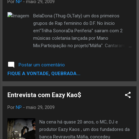
Por
NP
-
maio 29, 2009
Jamericans - Cease & Seckle O Som dos
Caras se Resumem "A Positividade do
BelaDona (Thug-Di,Taty) um dos primeiros
Reggae e a Conciencia Forte do Rap." Como
grupos de Rap feminino do D.F. No ínicio
Sempre Reggae e Rap Correndo Lado a
em"Trilha SonoraDa Periferia" sairam com 2
Lado...é Como eu sempre digo..."O Rap e
músicas coletania lançada por Mano
Reggae São Irmãos da Mesma Africa e
Mix.Participação no projeto"Máfia". Cantaram
Filhos dos Mesmo Gueto (Jamaica)"
Faro Fino com Rei(Cirurgia Moral),onde se
destacaram,saíram no cd o Herdeiro do Relato
Postar um comentário
Bíblico cantando com Jamaika,Part. tmb com
FIQUE A VONTADE, QUEBRADA...
Voz Sem Medo,"Ele só tinha 16,Vai Boy,Gangsta
é a morte",Veronika,Projeto CKY
em"Respeito",Caçadores de Harmonia,Face do
Entrevista com Eazy Kao$
Gueto, Falso Sistema,3 Drão, Mente
Aberta,Comunicação
Por
NP
-
maio 29, 2009
Racial,Hipnose,FatorX,Unidade
Bass,Sobreviventes de Rua. Agora tão com
Na cena há quase 20 anos, o MC, DJ e
música com 3Um Só e Tribo da Periferia"Vários
produtor Eazy Kaos , um dos fundadores da
Gera Vários",q tá no cd Conexão Fatal.
banca Reviravolta Máfia, concedeu