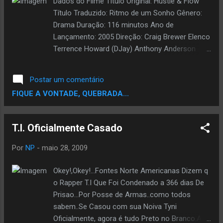
Dados do Filme Título Original: Hustle & Flow
Título Traduzido: Ritmo de um Sonho Gênero:
Drama Duração: 116 minutos Ano de
Lançamento: 2005 Direção: Craig Brewer Elenco
Terrence Howard (DJay) Anthony Anderson
(Key) Taryn Manning (Nola) Taraji P. Henson
(Shug) DJ Qualls (Shelby) Paula Jai Parker
Postar um comentário
(Lexus) Elise Neal (Yevette) Isaac Hayes (Arnel)
FIQUE A VONTADE, QUEBRADA...
Ludacris (Skinny Black) Jordan Houston (Tigga)
Haystak (Mickey) Claude Phillips (Harold) Josey
Scott (Elroy) Sinopse DJay (Terrence Howard) é
T.I. Oficialmente Casado
um rapper que trabalha duro e sempre conta
com a ajuda de seus amigos do bairro. Após
Por
NP
-
maio 28, 2009
saber que o superstar Skinny Black (Ludacris)
está se mudando para o seu bairro, ele decide
Okey!,Okey!...Fontes Norte Americanas Dizem q
marcar um duelo de rappers para chamar sua
o Rapper T.I Que Foi Condenado a 366 dias De
atenção. Informações Tamanho: 822 mb
Prisao...Por Posse de Armas..como todos
Resolução: 576x320 Frame Rate: 23.976
sabem..Se Casou com sua Noiva Tyni
Formato: DVDRip Qualidade de Áudio: 10
Oficialmente, agora é tudo Preto no Branco.A