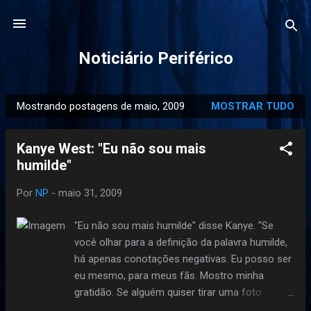
Pular para o conteúdo principal
Noticiário Periférico
Mostrando postagens de maio, 2009
MOSTRAR TUDO
P
o
Kanye West: "Eu não sou mais
s
humilde"
t
a
Por
NP
-
maio 31, 2009
g
e
"Eu não sou mais humilde" disse Kanye. "Se
n
você olhar para a definição da palavra humilde,
s
há apenas conotações negativas. Eu posso ser
eu mesmo, para meus fãs. Mostro minha
gratidão. Se alguém quiser tirar uma foto
comigo, ou parar para conversar comigo