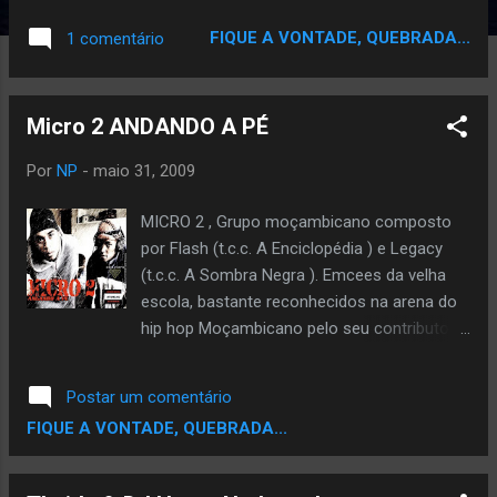
porque aprecia meu trabalho, eu deixo. Melhor
FIQUE A VONTADE, QUEBRADA...
1 comentário
que tirarem fotos minhas as 5 da manhã,
quanto estou irritado e cansado. Espero que as
pessoas digam, "Esse cara realmente se
Micro 2 ANDANDO A PÉ
importa com a qualidade, e quer dar o máximo
para ter uma vida boa e ser inspiração de
Por
NP
-
maio 31, 2009
outros."
MICRO 2 , Grupo moçambicano composto
por Flash (t.c.c. A Enciclopédia ) e Legacy
(t.c.c. A Sombra Negra ). Emcees da velha
escola, bastante reconhecidos na arena do
hip hop Moçambicano pelo seu contributo e
pelos seus trabalhos discogràficos. O álbum
" Andando A Pé " , foi lançado em 2007, ele
Postar um comentário
representa o início da carreira deste
FIQUE A VONTADE, QUEBRADA...
colectivo e conta com participações
especiais de artistas de renome tais como :
Yara da Silva , Danny OG, Texito Langa, Hitrm,