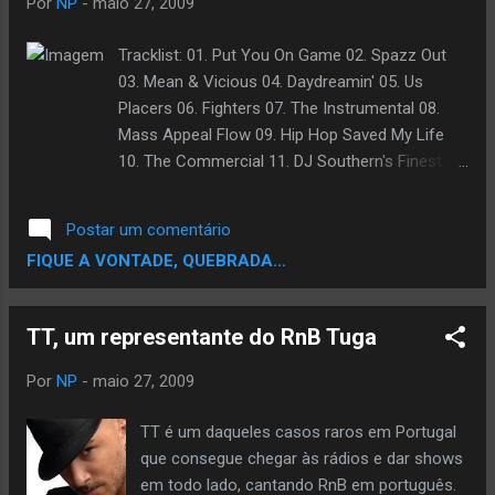
Por
NP
-
maio 27, 2009
bloqueio do que é mesmice no Hip Hop
nacional. Text de Jamille Pinheiro Veja o Video
Tracklist: 01. Put You On Game 02. Spazz Out
03. Mean & Vicious 04. Daydreamin' 05. Us
Placers 06. Fighters 07. The Instrumental 08.
Mass Appeal Flow 09. Hip Hop Saved My Life
10. The Commercial 11. DJ Southern's Finest
Drop 12. Superstar 13. Failure 14. Hustlers &
Customers 15. Heat Under The Baby Seat 16.
Postar um comentário
Little Weapon 17. Streets On Fire 18. Pen & The
FIQUE A VONTADE, QUEBRADA...
Needles 19. After All 20. Hurt Me Soul 21.
American Terrorist 22. U Don't Know 23. Boss
Playa 24. Kick, Push 25. Paris, Tokyo 26. The
TT, um representante do RnB Tuga
Coolest 27. Go Go Gadget Flow
Por
NP
-
maio 27, 2009
TT é um daqueles casos raros em Portugal
que consegue chegar às rádios e dar shows
em todo lado, cantando RnB em português.