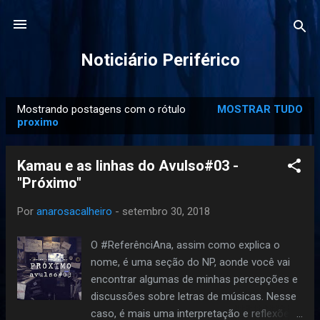
Pular para o conteúdo principal
Noticiário Periférico
Mostrando postagens com o rótulo
MOSTRAR TUDO
P
proximo
o
s
Kamau e as linhas do Avulso#03 -
t
"Próximo"
a
g
Por
anarosacalheiro
-
setembro 30, 2018
e
O #ReferênciAna, assim como explica o
n
nome, é uma seção do NP, aonde você vai
s
encontrar algumas de minhas percepções e
discussões sobre letras de músicas. Nesse
caso, é mais uma interpretação e reflexões