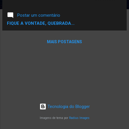
despertadas em mim, com algumas
contribuições do próprio Kamau sobre as
Postar um comentário
linhas de "Próximo". #ReferênciAna -
FIQUE A VONTADE, QUEBRADA...
Próximo Foto por David Freiberg, arte por
Muzzike É sempre muito engraçado ver os
comentários quando o Kamau lança algo,
MAIS POSTAGENS
porque toda vez vem o clássico "voltou
pesado", como se em algum momento
desde o primeiro trabalho na música ele
tivesse parado de produzir conteúdo. A
sensação de necessidade de um EP, álbum,
é entendível, porém não se justifica, quando
ao invés de consumir e refletir sobre o que
acabou de ser lançado, as pessoas ficam
pensando no Próximo . O terceiro som da
Tecnologia do Blogger
sequência de músicas avulsas que vem
sendo trabalhadas nos últimos anos
Imagens de tema por
Radius Images
('Contra', 2016 e 'Tudo é uma questão de...',
2017), se chama ' Próx...