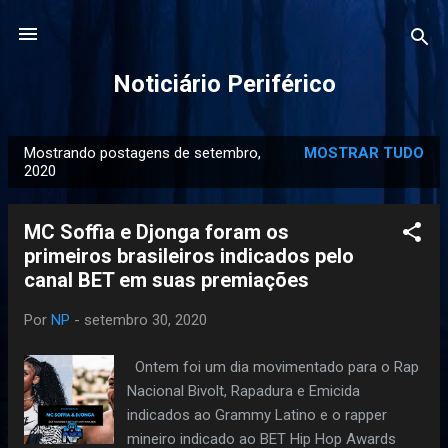
Pular para o conteúdo principal
Noticiário Periférico
Mostrando postagens de setembro,
MOSTRAR TUDO
P
2020
o
s
MC Soffia e Djonga foram os
t
primeiros brasileiros indicados pelo
a
canal BET em suas premiações
g
e
Por
NP
-
setembro 30, 2020
n
Ontem foi um dia movimentado para o Rap
s
Nacional Bivolt, Rapadura e Emicida
indicados ao Grammy Latino e o rapper
mineiro indicado ao BET Hip Hop Awards