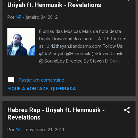
Uriyah ft. Henmusik - Revelations
Por
NP
-
janeiro 04, 2012
É umas das Musicas Mais da hora desta
Dupla. Download do album L-A-T-E for free
at : U ri2theyah.bandcamp.com Follow Us:
@Uri2theyah @Henmusik @StevenDGayle
@iSoundLoy Directed By Steven D. Gayle
Produced By The 1st Kind SoundLOY
Productions
Postar um comentário
FIQUE A VONTADE, QUEBRADA...
Hebreu Rap - Uriyah ft. Henmusik -
Revelations
Por
NP
-
novembro 21, 2011