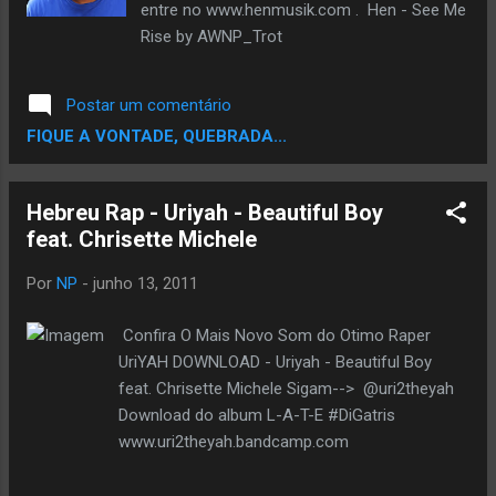
entre no www.henmusik.com . Hen - See Me
Rise by AWNP_Trot
Postar um comentário
FIQUE A VONTADE, QUEBRADA...
Hebreu Rap - Uriyah - Beautiful Boy
feat. Chrisette Michele
Por
NP
-
junho 13, 2011
Confira O Mais Novo Som do Otimo Raper
UriYAH DOWNLOAD - Uriyah - Beautiful Boy
feat. Chrisette Michele Sigam--> @uri2theyah
Download do album L-A-T-E #DiGatris
www.uri2theyah.bandcamp.com