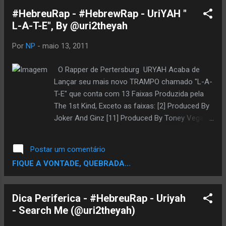
#HebreuRap - #HebrewRap - UriYAH "
L-A-T-E", By @uri2theyah
Por
NP
-
maio 13, 2011
O Rapper de Pertersburg URYAH Acaba de
Lançar seu mais novo TRAMPO chamado "L-A-
T-E" que conta com 13 Faixas Produzida pela
The 1st Kind, Exceto as faixas: [2] Produced By
Joker And Ginz [11] Produced By Toney Vega
Toda mixagem e masterizaçao tambem fora
feitas pela The 1st Kind <a
Postar um comentário
href="http://uri2theyah.bandcamp.com/album/l-
FIQUE A VONTADE, QUEBRADA...
a-t-e">L-A-T-E by Uriyah</a> Siga- os no
Twitter Uriyah - @uri2theyah Brad Moss -
@thebradmoss Hen - @henmusik R.E. -
Dica Periferica - #HebreuRap - Uriyah
@RE_Supreme DJ J-Starr - @DJ_JStarr Toney
- Search Me (@uri2theyah)
Vega - @ToneyVega