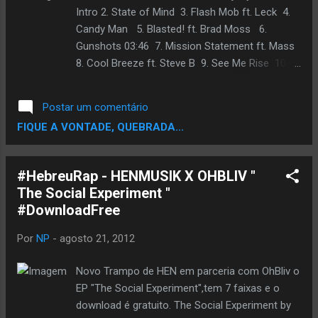
Intro 2. State of Mind 3. Flash Mob ft. Leck 4.
Candy Man 5. Blasted! ft. Brad Moss 6.
Gunshots 03:46 7. Mission Statement ft. Mass
8. Cool Breeze ft. Steve B 9. See Me Rise 10.
Searching 11. Us 12. Don't Wanna Fall (Suuth
Remix) ft. Nov1ce & Keynote Speaker 13.
Postar um comentário
Home Again ft. The 1st Kind OUÇA E BAIXE O
FIQUE A VONTADE, QUEBRADA...
ALBUM AQUI about Come take a Shot with
me and Dj Wyze Follow Us: @henmusik
@BigVa2Cali www.henmusik.com
#HebreuRap - HENMUSIK X OHBLIV "
www.soundloy.com www.the1stkind.com
The Social Experiment "
credits released 31 December 2012 [03] Prod.
#DownloadFree
By Know Talent [05] Prod. By The 1st Kind [08]
Prod. By Backdraft [09] Prod. By Trot [12] Prod.
Por
NP
-
agosto 21, 2012
By Suuth [13] Prod. By Dj Cornbre...
Novo Trampo de HEN em parceria com OhBliv o
EP "The Social Experiment",tem 7 faixas e o
download é gratuito. The Social Experiment by