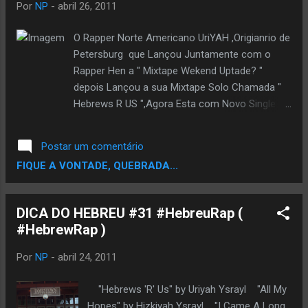
Por
NP
-
abril 26, 2011
O Rapper Norte Americano UriYAH ,Origianrio de
Petersburg que Lançou Juntamente com o
Rapper Hen a " Mixtape Wekend Uptade? "
depois Lançou a sua Mixtape Solo Chamada "
Hebrews R US ",Agora Esta com Novo Single
Intitualdo "Search Me" e Embreve Lançara a
Mixtape Chamada " L-A-T-E"
Postar um comentário
FIQUE A VONTADE, QUEBRADA...
DICA DO HEBREU #31 #HebreuRap (
#HebrewRap )
Por
NP
-
abril 24, 2011
"Hebrews 'R' Us" by Uriyah Ysrayl "All My
Hopes" by Hizkiyah Ysrayl "I Came A Long