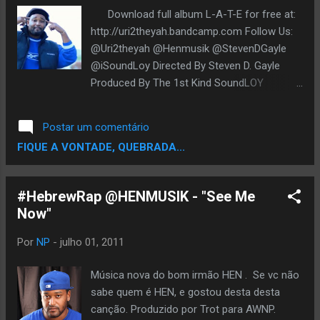
Download full album L-A-T-E for free at:
http://uri2theyah.bandcamp.com Follow Us:
@Uri2theyah @Henmusik @StevenDGayle
@iSoundLoy Directed By Steven D. Gayle
Produced By The 1st Kind SoundLOY
Productions
Postar um comentário
FIQUE A VONTADE, QUEBRADA...
#HebrewRap @HENMUSIK - "See Me
Now"
Por
NP
-
julho 01, 2011
Música nova do bom irmão HEN . Se vc não
sabe quem é HEN, e gostou desta desta
canção. Produzido por Trot para AWNP.