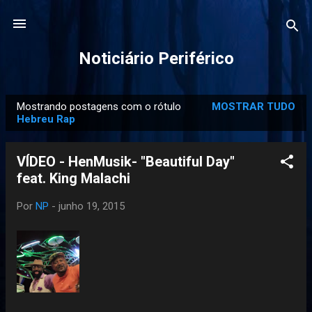
Pular para o conteúdo principal
Noticiário Periférico
Mostrando postagens com o rótulo
MOSTRAR TUDO
P
Hebreu Rap
o
s
VÍDEO - HenMusik- "Beautiful Day"
t
feat. King Malachi
a
g
Por
NP
-
junho 19, 2015
e
n
s