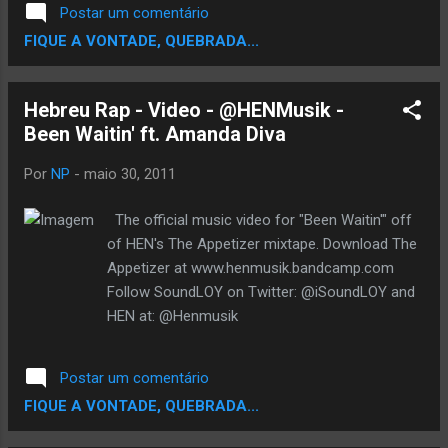
Postar um comentário
FIQUE A VONTADE, QUEBRADA...
Hebreu Rap - Video - @HENMusik -
Been Waitin' ft. Amanda Diva
Por
NP
-
maio 30, 2011
The official music video for "Been Waitin'" off
of HEN's The Appetizer mixtape. Download The
Appetizer at www.henmusik.bandcamp.com
Follow SoundLOY on Twitter: @iSoundLOY and
HEN at: @Henmusik
Postar um comentário
FIQUE A VONTADE, QUEBRADA...