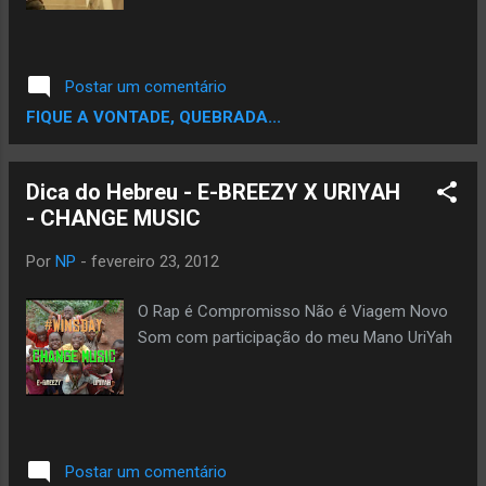
Postar um comentário
FIQUE A VONTADE, QUEBRADA...
Dica do Hebreu - E-BREEZY X URIYAH
- CHANGE MUSIC
Por
NP
-
fevereiro 23, 2012
O Rap é Compromisso Não é Viagem Novo
Som com participação do meu Mano UriYah
Postar um comentário