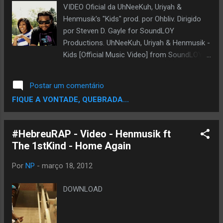
VIDEO Oficial da UhNeeKuh, Uriyah &
Henmusik's "Kids" prod. por Ohbliv. Dirigido
por Steven D. Gayle for SoundLOY
Productions. UhNeeKuh, Uriyah & Henmusik -
Kids [Official Music Video] from SoundLOY
Productions on Vimeo . DOWNLOAD
Postar um comentário
FIQUE A VONTADE, QUEBRADA...
#HebreuRAP - Video - Henmusik ft
The 1stKind - Home Again
Por
NP
-
março 18, 2012
DOWNLOAD