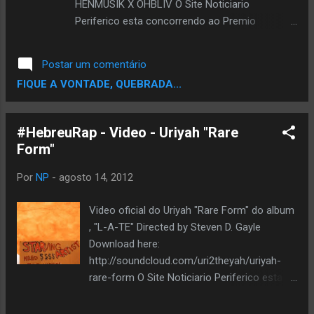
HENMUSIK X OHBLIV O Site Noticiario
Periferico esta concorrendo ao Premio
TOPBLOG na categoria melhor Blog de Musica.
Ta afim de ver um Blog de Rap,musica negra
Postar um comentário
entre os finalistas..? Ta afim de Ajudar ..? Se
FIQUE A VONTADE, QUEBRADA...
Sim,Ajude votando,vote pode votar usando seu
email,seu facebook ou Twitter. Escolha um e
Vota pra Fortalecer a Corrente. VOTE AQUI
#HebreuRap - Video - Uriyah "Rare
Form"
Por
NP
-
agosto 14, 2012
Video oficial do Uriyah "Rare Form" do album
, "L-A-TE" Directed by Steven D. Gayle
Download here:
http://soundcloud.com/uri2theyah/uriyah-
rare-form O Site Noticiario Periferico esta
concorrendo ao Premio TOPBLOG na
categoria melhor Blog de Musica. Ta afim de