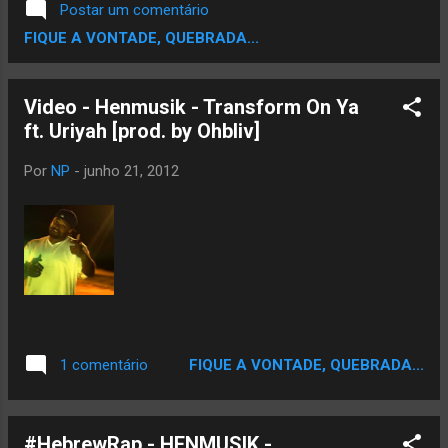
Postar um comentário
ver um Blog de Rap,musica negra entre os
FIQUE A VONTADE, QUEBRADA...
finalistas..? Ta afim de Ajudar ..? Se
Sim,Ajude votando,vote pode votar usando
seu email,seu facebook ou Twitter. Escolha
Video - Henmusik - Transform On Ya
um e Vota pra Fortalecer a Corrente. VOTE
ft. Uriyah [prod. by Ohbliv]
AQUI
Por
NP
-
junho 21, 2012
FIQUE A VONTADE, QUEBRADA...
1 comentário
#HebrewRap - HENMUSIK -