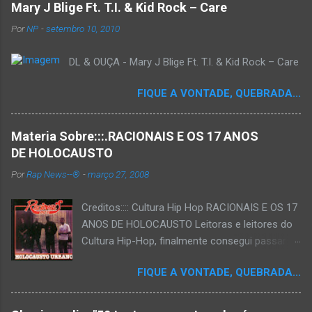
Mary J Blige Ft. T.I. & Kid Rock – Care
Por
NP
-
setembro 10, 2010
DL & OUÇA - Mary J Blige Ft. T.I. & Kid Rock – Care
FIQUE A VONTADE, QUEBRADA...
Materia Sobre:::.RACIONAIS E OS 17 ANOS
DE HOLOCAUSTO
Por
Rap News--®
-
março 27, 2008
Creditos:::: Cultura Hip Hop RACIONAIS E OS 17
ANOS DE HOLOCAUSTO Leitoras e leitores do
Cultura Hip-Hop, finalmente consegui passar
para o disco rígido do computador um texto
FIQUE A VONTADE, QUEBRADA...
que há muito tempo vinha maturando: uma
espécie de "ensaio-tributo" ao disco mais
importante do rap brasileiro, que completará 17