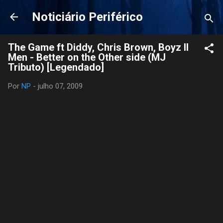
Pular para o conteúdo principal
Noticiário Periférico
The Game ft Diddy, Chris Brown, Boyz II
Men - Better on the Other side (MJ
Tributo) [Legendado]
Por
NP
-
julho 07, 2009