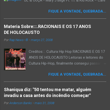
DL & OUÇA - Mary J Blige Ft. T.I. & Kid Rock – Care
FIQUE A VONTADE, QUEBRADA...
Materia Sobre:::.RACIONAIS E OS 17 ANOS
DE HOLOCAUSTO
Por
Rap News--®
-
março 27, 2008
Creditos:::: Cultura Hip Hop RACIONAIS E OS 17
ANOS DE HOLOCAUSTO Leitoras e leitores do
Cultura Hip-Hop, finalmente consegui passar
para o disco rígido do computador um texto
FIQUE A VONTADE, QUEBRADA...
que há muito tempo vinha maturando: uma
espécie de "ensaio-tributo" ao disco mais
importante do rap brasileiro, que completará 17
Shaniqua diz: "50 tentou me matar, alguém
anos agora em 2008. Falo de "Holocausto
invadiu a casa antes do incêndio começar"
Urbano", do grupo paulistano Racionais MC's.
Por
Anderson Banks
-
maio 31, 2008
Como de costume, uma pequena digressão. É