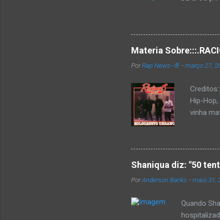
Materia Sobre:::.R
Por
Rap News--®
-
março 27, 2
Creditos
Hip-Hop,
vinha mat
completa
Como de 
brasilei
rica hist
Shaniqua diz: "50 ten
minimame
Por
Anderson Banks
-
maio 31, 
Cultura 
hip-hop b
Quando Shan
hospitaliza