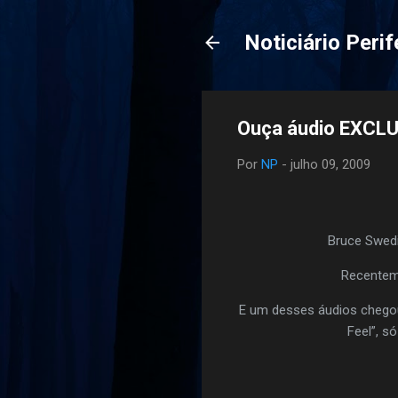
Noticiário Perif
Ouça áudio EXCLU
Por
NP
-
julho 09, 2009
Bruce Swedi
Recenteme
E um desses áudios chegou
Feel”, s