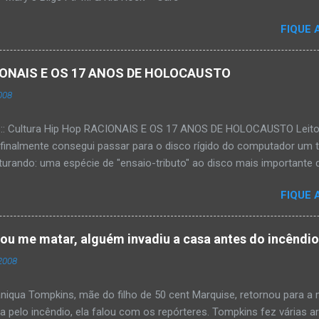
FIQUE 
ACIONAIS E OS 17 ANOS DE HOLOCAUSTO
008
:::: Cultura Hip Hop RACIONAIS E OS 17 ANOS DE HOLOCAUSTO Leitora
 finalmente consegui passar para o disco rígido do computador um 
urando: uma espécie de "ensaio-tributo" ao disco mais importante do
rá 17 anos agora em 2008. Falo de "Holocausto Urbano", do grupo p
FIQUE 
costume, uma pequena digressão. É muito disseminada em nosso p
ro não tem memória. Fala-se muito por aí que não cultuamos noss
ória sociocultural. No que diz respeito ao hip-hop, cabe a nós, form
tou me matar, alguém invadiu a casa antes do incêndi
nte responsáveis, tentar mudar essa trajetória de descaso e esque
2008
Hip-Hop tornou-se mais um dos espaços de preservação e disseminaç
rasileiro. Olha, já temos muita história pra contar, apesar do espaço 
iqua Tompkins, mãe do filho de 50 cent Marquise, retornou para 
da pelo incêndio, ela falou com os repórteres. Tompkins fez várias 