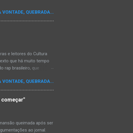
A VONTADE, QUEBRADA...
s e leitores do Cultura
texto que há muito tempo
 rap brasileiro, que
aulistano Racionais MC's.
A VONTADE, QUEBRADA...
aís a crença de que o
os antepassados nem nossa
adores de opinião
o começar"
cimento. Assim, o sítio
ão da rica história do
relativamente curto d...
a mansão queimada após ser
argumentações ao jornal.