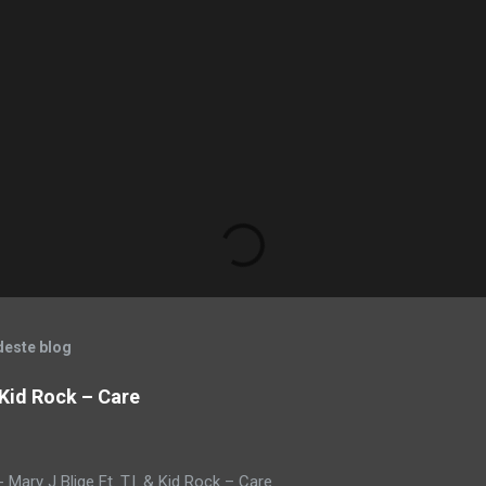
deste blog
& Kid Rock – Care
Mary J Blige Ft. T.I. & Kid Rock – Care