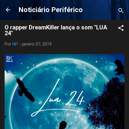
Pular para o conteúdo principal
Noticiário Periférico
O rapper DreamKiller lança o som "LUA
24"
Por
NP
-
janeiro 07, 2019