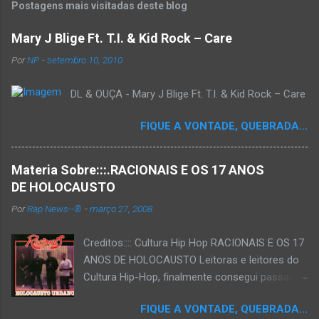
Postagens mais visitadas deste blog
Mary J Blige Ft. T.I. & Kid Rock – Care
Por
NP
-
setembro 10, 2010
DL & OUÇA - Mary J Blige Ft. T.I. & Kid Rock – Care
FIQUE A VONTADE, QUEBRADA...
Materia Sobre:::.RACIONAIS E OS 17 ANOS
DE HOLOCAUSTO
Por
Rap News--®
-
março 27, 2008
Creditos:::: Cultura Hip Hop RACIONAIS E OS 17
ANOS DE HOLOCAUSTO Leitoras e leitores do
Cultura Hip-Hop, finalmente consegui passar
para o disco rígido do computador um texto
FIQUE A VONTADE, QUEBRADA...
que há muito tempo vinha maturando: uma