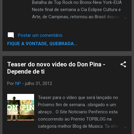
Batalha de Top Rock no Bronx-New York-EUA
Neste final de semana a Cia Eclipse Cultura e
Arte, de Campinas, retornou ao Brasil depois de
passar 8 (oito) dias em New York nos Estados
Unidos. Este intercâmbio só foi possível devido
Postar um comentário
ao prêmio recebido no Programa de
FIQUE A VONTADE, QUEBRADA...
Intercâmbio e Difusão Cultural do Ministério da
Cultura Governo Federal que reconheceu toda a
trajetória da Companhia de dança em seus 10
Teaser do novo video do Don Pina -
anos de existência. A coordenadora, Profª Cris,
Depende de ti
responsável pela elaboração deste projeto de
intercâmbio comenta “Foi magnifico toda a
Por
NP
-
julho 31, 2012
troca de experiências, levamos diversos
materiais do Brasil (livros, cds, dvds...),
Teaser para o vídeo que será lançado no
trouxemos muitas informações para
Próximo fim de semana...obrigado e um
complementar nossas ações e estudos, esta
abraço... O Site Noticiario Periferico esta
viagem não se resume a apenas oito dias ela
concorrendo ao Premio TOPBLOG na
será estendida e ampliada com todos os
categoria melhor Blog de Musica. Ta afim de
contatos que realizamos”. Durante a viagem os
ver um Blog de Rap,musica negra entre os