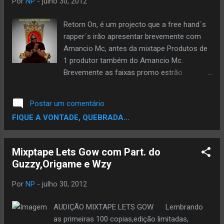
Por
NP
-
julho 30, 2012
Retorn On, é um projecto que a free hand´s
rapper´s irão apresentar brevemente com
Amancio Mc, antes da mixtape Produtos de
1 produtor também do Amancio Mc.
Brevemente as faixas promo estrão
disponivel aqui gratuitamente pra download
Baixe tbm: É nois Ft Ready Neutro I Can
Postar um comentário
Fly Ft Koximbamba Produtos de 1 Produtor
FIQUE A VONTADE, QUEBRADA...
[Tracks Promo] O Site Noticiario Periferico
esta concorrendo ao Premio TOPBLOG na
categoria melhor Blog de Musica. Ta afim de
Mixptape Lets Gow com Part. do
ver um Blog de Rap,musica negra entre os
Guzzy,Origame e Wzy
finalistas..? Ta afim de Ajudar ..? Se
Sim,Ajude votando,vote pode votar usando
Por
NP
-
julho 30, 2012
seu email,seu facebook ou Twitter. Escolha
um e Vota pra Fortalecer a Corrente. VOTE
AUDIÇÃO MIXTAPE LETS GOW Lembrando
AQUI
as primeiras 100 copias,edição limitadas,