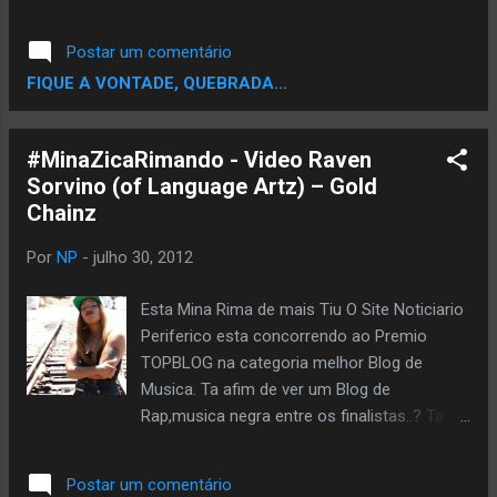
votar usando seu email,seu facebook ou
Twitter. Escolha um e Vota pra Fortalecer a
Postar um comentário
Corrente. VOTE AQUI
FIQUE A VONTADE, QUEBRADA...
#MinaZicaRimando - Video Raven
Sorvino (of Language Artz) – Gold
Chainz
Por
NP
-
julho 30, 2012
Esta Mina Rima de mais Tiu O Site Noticiario
Periferico esta concorrendo ao Premio
TOPBLOG na categoria melhor Blog de
Musica. Ta afim de ver um Blog de
Rap,musica negra entre os finalistas..? Ta
afim de Ajudar ..? Se Sim,Ajude votando,vote
pode votar usando seu email,seu facebook
Postar um comentário
ou Twitter. Escolha um e Vota pra Fortalecer