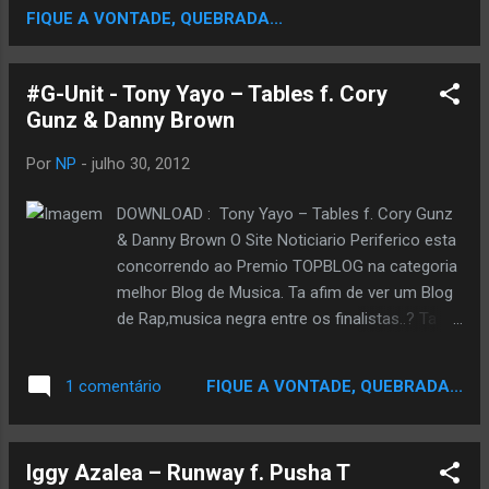
FIQUE A VONTADE, QUEBRADA...
a Corrente. VOTE AQUI
#G-Unit - Tony Yayo – Tables f. Cory
Gunz & Danny Brown
Por
NP
-
julho 30, 2012
DOWNLOAD : Tony Yayo – Tables f. Cory Gunz
& Danny Brown O Site Noticiario Periferico esta
concorrendo ao Premio TOPBLOG na categoria
melhor Blog de Musica. Ta afim de ver um Blog
de Rap,musica negra entre os finalistas..? Ta
afim de Ajudar ..? Se Sim,Ajude votando,vote
pode votar usando seu email,seu facebook ou
FIQUE A VONTADE, QUEBRADA...
1 comentário
Twitter. Escolha um e Vota pra Fortalecer a
Corrente. VOTE AQUI
Iggy Azalea – Runway f. Pusha T