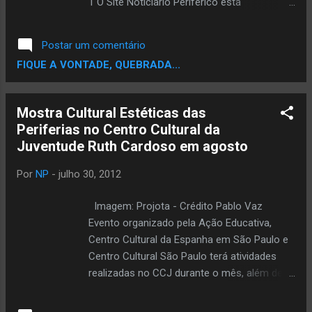
1 O Site Noticiario Periferico esta
concorrendo ao Premio TOPBLOG na
categoria melhor Blog de Musica. Ta afim de
Postar um comentário
ver um Blog de Rap,musica negra entre os
FIQUE A VONTADE, QUEBRADA...
finalistas..? Ta afim de Ajudar ..? Se
Sim,Ajude votando,vote pode votar usando
seu email,seu facebook ou Twitter. Escolha
Mostra Cultural Estéticas das
um e Vota pra Fortalecer a Corrente. VOTE
Periferias no Centro Cultural da
AQUI
Juventude Ruth Cardoso em agosto
Por
NP
-
julho 30, 2012
Imagem: Projota - Crédito Pablo Vaz
Evento organizado pela Ação Educativa,
Centro Cultural da Espanha em São Paulo e
Centro Cultural São Paulo terá atividades
realizadas no CCJ durante o mês, além de
outras espalhadas por toda a cidade
Imagens para download: