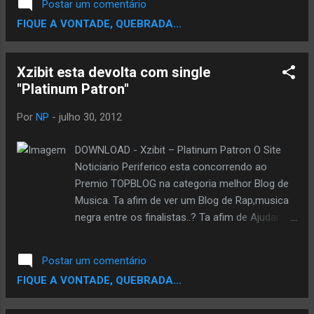
Postar um comentário
www.flickr.com/photos/comunicacaoccj/
FIQUE A VONTADE, QUEBRADA...
São Paulo, julho de 2012 – O Centro Cultural
da Juventude Ruth Cardoso está no roteiro
das atividades da Mostra Cultural Estéticas
Xzibit esta devolta com single
das Periferias, no mês de agosto.
"Platinum Patron"
Organizado pela Ação Educativa, Centro
Cultural da Espanha em São Paulo e Centro
Por
NP
-
julho 30, 2012
Cultural São Paulo, o objetivo do evento é
exibir e discutir a cultura das periferias, com
DOWNLOAD - Xzibit – Platinum Patron O Site
foco na produção artística, sua qualidade e
Noticiario Periferico esta concorrendo ao
originalidade e não apenas os aspectos
Premio TOPBLOG na categoria melhor Blog de
sociais a ela relacionados. As atividades
Musica. Ta afim de ver um Blog de Rap,musica
percorrerão mais de 30 espaços culturais da
negra entre os finalistas..? Ta afim de Ajudar ..?
cidade, entre bibliotecas públicas, parques,
Se Sim,Ajude votando,vote pode votar usando
praças e instituições culturais, entre eles, o
seu email,seu facebook ou Twitter. Escolha um
Postar um comentário
CCJ, e acontece de 21 a 26 de agosto. ...
e Vota pra Fortalecer a Corrente. VOTE AQUI
FIQUE A VONTADE, QUEBRADA...