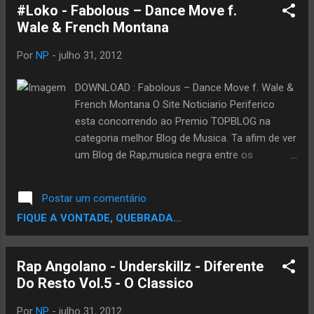
#Loko - Fabolous – Dance Move f.
Twitter. Escolha um e Vota pra Fortalecer a
Wale & French Montana
Corrente. VOTE AQUI
Por
NP
-
julho 31, 2012
DOWNLOAD : Fabolous – Dance Move f. Wale &
French Montana O Site Noticiario Periferico
esta concorrendo ao Premio TOPBLOG na
categoria melhor Blog de Musica. Ta afim de ver
um Blog de Rap,musica negra entre os
finalistas..? Ta afim de Ajudar ..? Se Sim,Ajude
votando,vote pode votar usando seu email,seu
Postar um comentário
facebook ou Twitter. Escolha um e Vota pra
FIQUE A VONTADE, QUEBRADA...
Fortalecer a Corrente. VOTE AQUI
Rap Angolano - Underskillz - Diferente
Do Resto Vol.5 - O Classico
Por
NP
-
julho 31, 2012