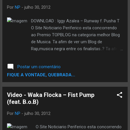
Por
NP
-
julho 30, 2012
DOWNLOAD : Iggy Azalea – Runway f. Pusha T
O Site Noticiario Periferico esta concorrendo
ao Premio TOPBLOG na categoria melhor Blog
de Musica. Ta afim de ver um Blog de
Rap,musica negra entre os finalistas..? Ta afim
de Ajudar ..? Se Sim,Ajude votando,vote pode
votar usando seu email,seu facebook ou
Postar um comentário
Twitter. Escolha um e Vota pra Fortalecer a
FIQUE A VONTADE, QUEBRADA...
Corrente. VOTE AQUI
Video - Waka Flocka – Fist Pump
(feat. B.o.B)
Por
NP
-
julho 30, 2012
O Site Noticiario Periferico esta concorrendo