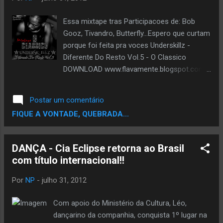
Essa mixtape tras Participacoes de: Bob
Gooz, Tivandro, Butterfly...Espero que curtam
porque foi feita pra voces Underskillz -
Diferente Do Resto Vol.5 - O Classico
DOWNLOAD www.flavamente.blogspot.com
O Site Noticiario Periferico esta concorrendo
ao Premio TOPBLOG na categoria melhor
Postar um comentário
Blog de Musica. Ta afim de ver um Blog de
FIQUE A VONTADE, QUEBRADA...
Rap,musica negra entre os finalistas..? Ta
afim de Ajudar ..? Se Sim,Ajude votando,vote
pode votar usando seu email,seu facebook
DANÇA - Cia Eclipse retorna ao Brasil
ou Twitter. Escolha um e Vota pra Fortalecer
com título internacional!!
a Corrente. VOTE AQUI
Por
NP
-
julho 31, 2012
Com apoio do Ministério da Cultura, Léo,
dançarino da companhia, conquista 1º lugar na