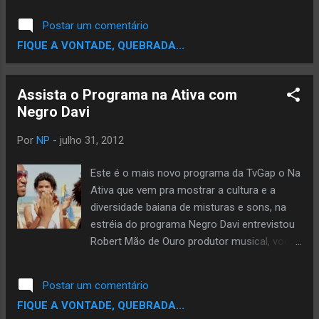
8 (oito) integrantes da Cia Eclipse (Kico, Cris,
finalistas..? Ta afim de Ajudar ..? Se
Postar um comentário
Léo, Kaka, Will, N...
Sim,Ajude votando,vote pode votar usando
FIQUE A VONTADE, QUEBRADA...
seu email,seu facebook ou Twitter. Escolha
um e Vota pra Fortalecer a Corrente. VOTE
AQUI
Assista o Programa na Ativa com
Por
NP
-
julho 31, 2012
Este é o mais novo programa da TvGap o Na
Ativa que vem pra mostrar a cultura e a
diversidade baiana de misturas e sons, na
estréia do programa Negro Davi entrevistou
Robert Mão de Ouro produtor musical, você
também vai acompanhar como foi o
lançamento do Setorial Juventude no
Postar um comentário
Sankofa e muito mais.. O Site Noticiario
FIQUE A VONTADE, QUEBRADA...
Periferico esta concorrendo ao Premio