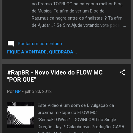
ao Premio TOPBLOG na categoria melhor Blog
de Musica. Ta afim de ver um Blog de
Rap,musica negra entre os finalistas..? Ta afim
de Ajudar ..? Se Sim,Ajude votando,vote pode
votar usando seu email,seu facebook ou
Twitter. Escolha um e Vota pra Fortalecer a
Postar um comentário
Corrente. VOTE AQUI
FIQUE A VONTADE, QUEBRADA...
#RapBR - Novo Video do FLOW MC
"POR QUE"
Por
NP
-
julho 30, 2012
Este Video é um som de Divulgação da
proxima mixtape do FLOW MC
"SensaFLOWnal" DOWNLOAD do Single
Direção: Jay P. Galardinovic Produção: CASA