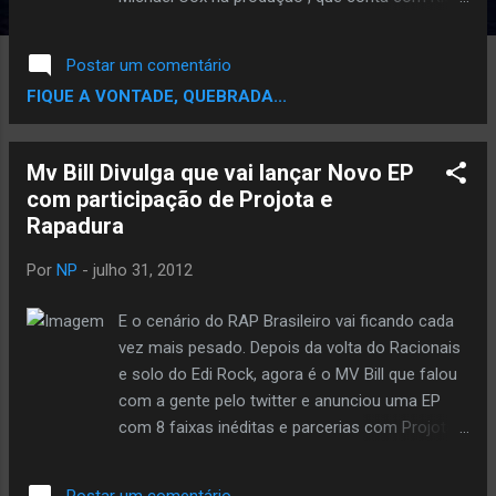
Ross e Mill Meek, vai estrear quinta-feira, 2 de
agosto, e um vídeo foi filmado no fim de
Postar um comentário
semana . Mariah tem mais surpresas nas ruas
FIQUE A VONTADE, QUEBRADA...
esta semana que antecedeu o lançamento do
single . " Prepare-se para uma semana vitoriosa
, temos surpresas a cada dia! ", Ela twittou . O
Mv Bill Divulga que vai lançar Novo EP
Site Noticiario Periferico esta concorrendo ao
com participação de Projota e
Premio TOPBLOG na categoria melhor Blog de
Rapadura
Musica. Ta afim de ver um Blog de Rap,musica
negra entre os finalistas..? Ta afim de Ajudar ..?
Por
NP
-
julho 31, 2012
Se Sim,Ajude votando,vote pode votar usando
seu email,seu facebook ou Twitter. Escolha um
E o cenário do RAP Brasileiro vai ficando cada
e Vota pra Fortalecer a Corrente. VOTE AQUI
vez mais pesado. Depois da volta do Racionais
e solo do Edi Rock, agora é o MV Bill que falou
com a gente pelo twitter e anunciou uma EP
com 8 faixas inéditas e parcerias com Projota,
RAPadura, Kamila CDD e Maira Freitas.
Independente dos diversos problemas que as