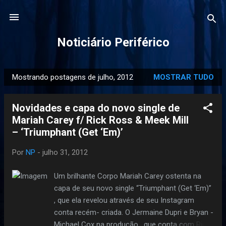
Pular para o conteúdo principal
Noticiário Periférico
Mostrando postagens de julho, 2012
MOSTRAR TUDO
P
o
Novidades e capa do novo single de
s
Mariah Carey f/ Rick Ross & Meek Mill
t
– ‘Triumphant (Get ‘Em)’
a
g
Por
NP
-
julho 31, 2012
e
n
Um brilhante Corpo Mariah Carey ostenta na
s
capa de seu novo single “Triumphant (Get ‘Em)”
, que ela revelou através de seu Instagram
conta recém- criada. O Jermaine Dupri e Bryan -
Michael Cox na produção , que conta com Rick