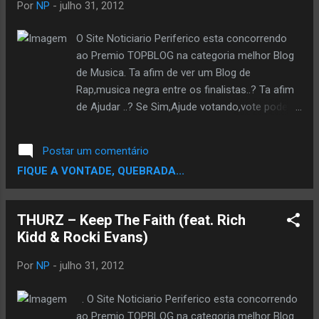
Por
NP
-
julho 31, 2012
O Site Noticiario Periferico esta concorrendo
ao Premio TOPBLOG na categoria melhor Blog
de Musica. Ta afim de ver um Blog de
Rap,musica negra entre os finalistas..? Ta afim
de Ajudar ..? Se Sim,Ajude votando,vote pode
votar usando seu email,seu facebook ou
Twitter. Escolha um e Vota pra Fortalecer a
Postar um comentário
Corrente. VOTE AQUI
FIQUE A VONTADE, QUEBRADA...
THURZ – Keep The Faith (feat. Rich
Kidd & Rocki Evans)
Por
NP
-
julho 31, 2012
. O Site Noticiario Periferico esta concorrendo
ao Premio TOPBLOG na categoria melhor Blog