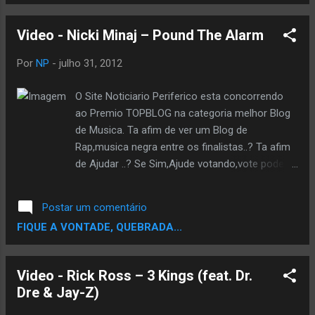
TOPBLOG na categoria melhor Blog de
Musica. Ta afim de ver um Blog de
Video - Nicki Minaj – Pound The Alarm
Rap,musica negra entre os finalistas..? Ta
afim de Ajudar ..? Se Sim,Ajude votando,vote
Por
NP
-
julho 31, 2012
pode votar usando seu email,seu facebook
ou Twitter. Escolha um e Vota pra Fortalecer
O Site Noticiario Periferico esta concorrendo
a Corrente. VOTE AQUI
ao Premio TOPBLOG na categoria melhor Blog
de Musica. Ta afim de ver um Blog de
Rap,musica negra entre os finalistas..? Ta afim
de Ajudar ..? Se Sim,Ajude votando,vote pode
votar usando seu email,seu facebook ou
Twitter. Escolha um e Vota pra Fortalecer a
Postar um comentário
Corrente. VOTE AQUI
FIQUE A VONTADE, QUEBRADA...
Video - Rick Ross – 3 Kings (feat. Dr.
Dre & Jay-Z)