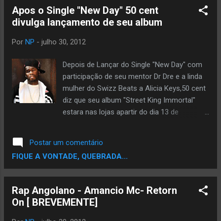
Apos o Single "New Day" 50 cent
divulga lançamento de seu album
Por
NP
-
julho 30, 2012
Depois de Lançar do Single "New Day" com
participação de seu mentor Dr Dre e a linda
mulher do Swizz Beats a Alicia Keys,50 cent
diz que seu album "Street King Immortal"
estara nas lojas apartir do dia 13 de
Novembro. O Site Noticiario Periferico esta
concorrendo ao Premio TOPBLOG na
Postar um comentário
categoria melhor Blog de Musica. Ta afim de
FIQUE A VONTADE, QUEBRADA...
ver um Blog de Rap,musica negra entre os
finalistas..? Ta afim de Ajudar ..? Se
Sim,Ajude votando,vote pode votar usando
Rap Angolano - Amancio Mc- Retorn
seu email,seu facebook ou Twitter. Escolha
On [ BREVEMENTE]
um e Vota pra Fortalecer a Corrente. VOTE
AQUI