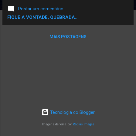
ai pra relembra pra nao nun ouviu ouvi ai Um Indian Rap
Postar um comentário
FIQUE A VONTADE, QUEBRADA...
MAIS POSTAGENS
Tecnologia do Blogger
Imagens de tema por
Radius Images