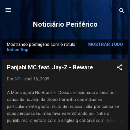
Pular para o conteúdo principal
Noticiário Periférico
Mostrando postagens com o rótulo
MOSTRAR TUDO
P
Indian Rap
o
s
Panjabi MC feat. Jay-Z - Beware
t
a
Por
NP
-
abril 16, 2009
g
A Moda agora No Brasil é...Coisas relacionada a India por
e
causa da novela...da Globo Caminho das indias eu
n
particularmente gosto muito de musica india..por causa de
s
suas percussoes...mas tava eu lembrando po...tinha o
punjabi mc...q estoro com o singles q contava com jayz...ele
ate ganhou um Mtv Awards em 2003...Pra quem ja ouviu ouvi