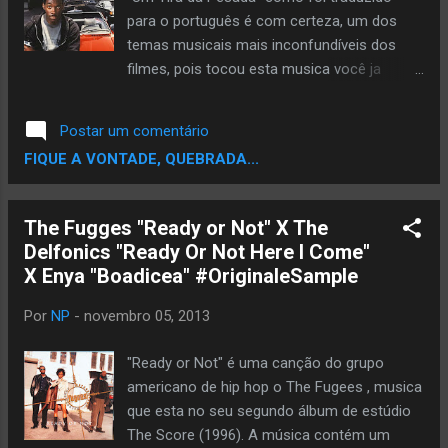
Morris Chestnut , Larry Fishburne , Nia Long
para o português é com certeza, um dos
e Angela Bassett , que descreve a vida em
temas musicais mais inconfundíveis dos
South Central Los Angeles . Boyz n the
filmes, pois tocou esta musica você ja
Hood foi filmado a partir de 1 ...
assimila ao filme. Esta musica foi composta
por Harold Faltermeyer provavelmente para
Postar um comentário
o filme pois nao tenho registro desta musica
FIQUE A VONTADE, QUEBRADA...
em algum. A trilha sonora de "Um Tira da
Pesada" venceu um Grammy Award para
Melhor Trilha Sonora Partituras de Mídia
The Fugges "Ready or Not" X The
Visual (1986). O título só da música
Delfonics "Ready Or Not Here I Come"
instrumental " Axel F "é um marco cultural e
X Enya "Boadicea" #OriginaleSample
desde então tem sido sampleado por
inúmeros artistas. A trilha sonora foi
Por
NP
-
novembro 05, 2013
dominado por Greg Fulginiti , e que
apresentam diferentes artistas, além de
"Ready or Not" é uma canção do grupo
música estilo eletrônico. A trilha sonora foi
americano de hip hop o The Fugees , musica
lançada em MCA Records , o sucessor-de-
que esta no seu segundo álbum de estúdio
interesse para a divisão antigo registro da
The Score (1996). A música contém um