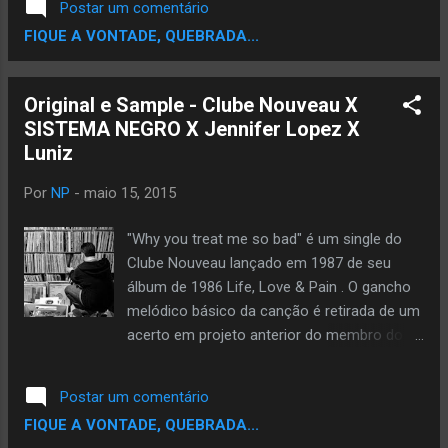
Postar um comentário
sample) e todos os artistas são gringos,
FIQUE A VONTADE, QUEBRADA...
O álbum do Arthur Verocai lançado em 1972,
não teve sucesso tanto que na entrevista ao
site Noisey, perguntado sobre a vendagem
Original e Sample - Clube Nouveau X
do álbum ele diz: " Foi contestado pela
SISTEMA NEGRO X Jennifer Lopez X
gravadora, não chegou às rádios e quase
Luniz
fundiu os parafusos do músico.
“Vendagem? Ele não vendeu. Sei lá, minha tia
Por
NP
-
maio 15, 2015
comprou, meu vizinho comprou, foi só uma
meia dúzia lá”, afirma Verocai." CONFIRA A
"Why you treat me so bad" é um single do
ENTREVISTA DO ARTHUR VEROCAI PARA O
Clube Nouveau lançado em 1987 de seu
SITE NOISEY Vamos com as principais
álbum de 1986 Life, Love & Pain . O gancho
musicas que tem sample de musicas do
melódico básico da canção é retirada de um
Arthur Verocai Estas 4 musicas acima tem
acerto em projeto anterior do membro do
beat com sample da musica "Na Boca do
Clube Nouveau Jay King como produtor,
Sol" Estas 2 musicas acima te...
Timex social Clube (ou seja, a música
Postar um comentário
"Thinkin 'Quem Ya") A arte de Samplear foda!
FIQUE A VONTADE, QUEBRADA...
desta musica foram produzida outras 3