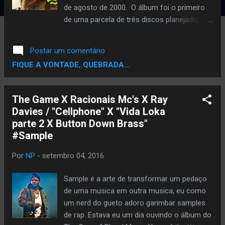
de agosto de 2000. O álbum foi o primeiro
de uma parcela de três discos planejado, o
que foi originalmente planejado para ser um
álbum de três discos. Entre os convidados
Postar um comentário
do álbum são, Redman , Tash e J-Ro de Tha
FIQUE A VONTADE, QUEBRADA...
Liks , Xzibit , Busta Rhymes , Mike D e Ad
Rocha dos Beastie Boys , Busy Bee , Freddie
Foxxx e alma diva Chaka Khan . Ao contrário
The Game X Racionais Mc's X Ray
de seu álbum anterior, "Stakes Is High" ,
Davies / "Cellphone" X "Vida Loka
"Mosaic Thump", De La Soul voltou para
parte 2 X Button Down Brass"
demarcar território novamente graças aos
#Sample
singles de sucesso "Oooh" e "All Good" . O
álbum também foi indicado para o Grammy .
Por
NP
-
setembro 04, 2016
O grupo Sampleou a musica "A Dor É Curta E
O Nome Comprido" do álbum O Forró Vai
Sample é a arte de transformar um pedaço
Ser Doutor lançado em 2975 O conjunto
de uma musica em outra musica, eu como
musical brasileiro Grupo Capote e...
um nerd do gueto adoro garimbar samples
de rap. Estava eu um dia ouvindo o álbum do