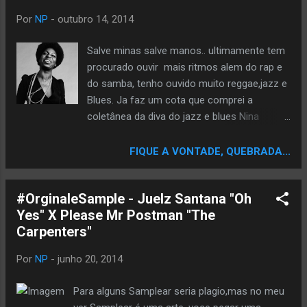
em um momento romântico. De lá, os
Por
NP
-
outubro 14, 2014
deslocamentos de vídeo se dão a um
museu de arte em que Q-Tip está
Salve minas salve manos.. ultimamente tem
conversando com sua namorada. O vídeo,
procurado ouvir mais ritmos alem do rap e
em seguida, retorna ao Phife Dawg na praia,
do samba, tenho ouvido muito reggae,jazz e
dizendo a uma garota que ele vai fazer o
Blues. Ja faz um cota que comprei a
que ela quer. O vídeo termina com o grupo
coletânea da diva do jazz e blues Nina
em um clube, com as mulheres dançando e
Simone, confesso que comprei no escuro
se divertindo. Durante o refrão final, o vídeo
não conhecia sua obra, só o teu nome, ou
FIQUE A VONTADE, QUEBRADA...
está, mais uma vez, para o espaço exterior,
melhor eu não conhecia diretamente,
em seguida, mostra o grupo dormindo no
ouvindo sua obra reparei que ainda sons
carro de Ali. Towa Tei (...
#OrginaleSample - Juelz Santana "Oh
dela foram sampleados por alguns
Yes" X Please Mr Postman "The
produtores de rap, brasileiros,angolanos e
Carpenters"
norte americanos.. vou deixar abaixo 7. Mas
antes conhece um pouco quem foi a nina
Por
NP
-
junho 20, 2014
simone.. Eunice Kathleen Waymon mais
conhecida pelo nome artístico Nina Simone
Para alguns Samplear seria plagio,mas no meu
(Tryon, 21 de fevereiro de 1933 – Carry-le-