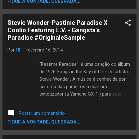
FIQUE A VONTADE, QUEBRADA...
onde ele sampleou..? eu sempre achei que
esta melodia vinha de um funk,soul pesado
dos anos 80.. mas não.. descobri que vem
Stevie Wonder-Pastime Paradise X
de um som da Ana Carolina.. isto mesmo
Coolio Featuring L.V. - Gangsta's
manos Ana Carolina.. a musica "Mente do
Paradise #OriginaleSample
Vilão" usa um sample da musica "Nada te
Faltará" da cantor brasileira Ana Carolina..
Por
NP
-
fevereiro 16, 2014
ouça...
"Pastime Paradise" é uma canção do álbum
de 1976 Songs in the Key of Life do artista,
Stevie Wonder . A música é conhecida por
ser uma das primeiros a usar um
sintetizador (a Yamaha GX-1 ) para soar
como uma completa secção de cordas .
Significado As letras atacar o materialista e
Postar um comentário
buscar o prazer sociedade dos tempos
FIQUE A VONTADE, QUEBRADA...
modernos. A canção é dito ter um tom
religioso, devido ao seu uso de um coro e
cantores Hare Krishna. Letras como essas