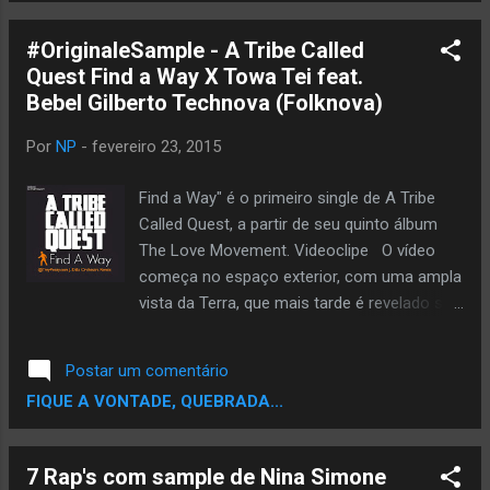
confira.!! SISTEMA NEGRO - #Verão na VR
Sistema Negro é um grupo brasileiro de rap
#OriginaleSample - A Tribe Called
formado em Campinas, interior paulista.
Quest Find a Way X Towa Tei feat.
Começou suas atividades em 1992 com Kid
Bebel Gilberto Technova (Folknova)
Nice, Doctor X, Eazy Down e Master Jay nas
pickups. Luniz feat. Mike Marshall I Got 5 on
Por
NP
-
fevereiro 23, 2015
It Jennifer Lopez feat Nas - I'm Gonna Be
Alright "I'm Gonna Be Alright" é uma canção
Find a Way" é o primeiro single de A Tribe
da cantora americana Jennifer Lopez, que
Called Quest, a partir de seu quinto álbum
foi lançada como single em 2002. Essa
The Love Movement. Videoclipe O vídeo
canção foi originalmente gravada apenas
começa no espaço exterior, com uma ampla
por Jennifer Lopez, para o seu segundo
vista da Terra, que mais tarde é revelado ser
álbum de estúdio J.Lo, de...
uma decoração no carro de Ali Shaheed
Muhammad. Ali três meninas e Q-Tip
Postar um comentário
decidem fazer um movimento em todos os
FIQUE A VONTADE, QUEBRADA...
três. Uma cena da Califórnia aparece, e
mostra o grupo de caminhada na praia,
enquanto Phife Dawg canta o rap. Ele então
7 Rap's com sample de Nina Simone
se move para uma festa, mostrando Q-Tip,