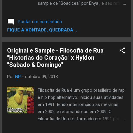
Paramount, o Famous Music Group
sample de "Boadicea" por Enya , e seu refrão
(especificamente a Paramount Records ).
é baseado em " Ready or Not Here I Come ,
Trilha Sonora do Filme " New Attitude " by P...
de Os Delfonics . Enquanto "Ready or Not",
Postar um comentário
foi um hit no Estados Unidos , a canção foi
FIQUE A VONTADE, QUEBRADA...
mais bem-sucedido na Europa,
especialmente no Reino Unido, onde
alcançou a posição número um no UK
Original e Sample - Filosofia de Rua
Singles Chart . Ele permaneceu nessa
"Historias do Coração" x Hyldon
posição por duas semanas, tornando-se
"Sabado & Domingo"
sua segunda carta-cobertura única de 1996
lá, seguindo Killing Me Softly . cantora Enya
Por
NP
-
outubro 09, 2013
foi preparado para processar o grupo por
violação de direitos autorais , porque ela não
Filosofia de Rua é um grupo brasileiro de rap
havia permitido que o grupo a experimentar
e hip hop alternativo. Iniciou suas atividades
a canção "Boadicea", de seu álbum de 1987
em 1991, tendo interrompido as mesmas
Enya . Ela acabou resolvido fora do tribunal.
em 2002, e retomando-as em 2009. O
Enya ~ Boadicea Enya é o álbum da trilha
Filosofia de Rua foi formado em 1991 por
sonora do 1986 BBC série de documentários
Ugli C.I.e DJ Man. 1 No mesmo ano,
Os celtas . É também o debut álbum...