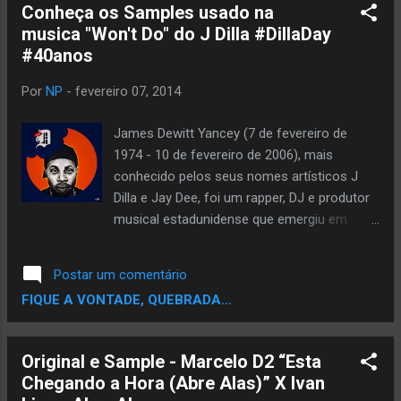
Conheça os Samples usado na
representam comportamento que maravilha
musica "Won't Do" do J Dilla #DillaDay
encontra como o pecado: "Diga-me que um
#40anos
deles venha a ser Como muitos deles são
você e eu dissipação das relações raciais, a
Por
NP
-
fevereiro 07, 2014
consolação, a segregação, dispensação, o
isolamento, a exploração, a mutilação,
James Dewitt Yancey (7 de fevereiro de
mutações.? , má criação, a confirmação
1974 - 10 de fevereiro de 2006), mais
para os males do mundo ". Covers, Samples
conhecido pelos seus nomes artísticos J
e paródias Alguns dos artistas que
Dilla e Jay Dee, foi um rapper, DJ e produtor
cantaram ou samplearam "Pastime
musical estadunidense que emergiu em
Paradise" incluem, Patti Smith , Ray Barretto ,
meados da década de 1990 em Detroit,
Najee , Eläkeläiset , Sunlightsquare . (O último
Michigan.1 É considerado como um dos
Postar um comentário
havia lançado ...
mais influentes produtores de toda a
FIQUE A VONTADE, QUEBRADA...
história, trabalhou com De La Soul, Busta
Rhymes e Common.2 Ele foi diagnosticado
em 2005 com púrpura trombocitopênica
Original e Sample - Marcelo D2 “Esta
trombótica, um rara doença sanguínea,
Chegando a Hora (Abre Alas)” X Ivan
tendo sofrido um ataque cardíaco em 10 de