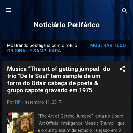
Pular para o conteúdo principal
Noticiário Periférico
Mostrando postagens com o rótulo
MOSTRAR TUDO
P
ORIGINAL E SAMPLEADA
o
s
Musica "The art of getting jumped" do
t
trio "De la Soul" tem sample de um
a
forro do Odair cabeça de poeta &
g
grupo capote gravado em 1975
e
Por
NP
-
setembro 11, 2017
n
s
"The Art of Getting Jumped" esta no álbum
"Art Official Intelligence: Mosaic Thump" que
é o quinto álbum de estúdio lançado em 8