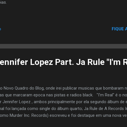
ias.
FIQUE 
o
Jennifer Lopez Part. Ja Rule "I'm 
é o Novo Quadro do Blog, onde irei publicar musicas que bombaram n
as que marcaram epoca nas pistas e radios black. "I'm Real" é o 
r Jennifer Lopez , ambos principalmente por ela segundo álbum de es
nal foi lançada como single do álbum quarto; Ja Rule de A Records I
omo Murder Inc. Records) escreveu e foi destaque em uma nova ver
urder Remix)" , que foi apresentado em uma reedição de J.Lo em julh