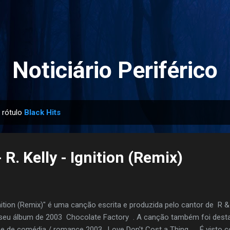
Pular para o conteúdo principal
Noticiário Periférico
 rótulo
Black Hits
R. Kelly - Ignition (Remix)
nition (Remix)" é uma canção escrita e produzida pelo cantor de R &
seu álbum de 2003 Chocolate Factory . A canção também foi desta
me de comédia / romance 2003, Love Don't Cost a Thing . . É vist