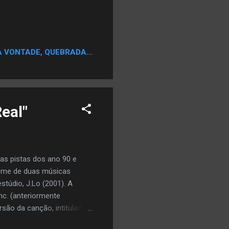
A VONTADE, QUEBRADA...
Real"
as pistas dos ano 90 e
nome de duas músicas
túdio, J.Lo (2001). A
nc. (anteriormente
são da canção, intitulada
o de 2001. Esta versão