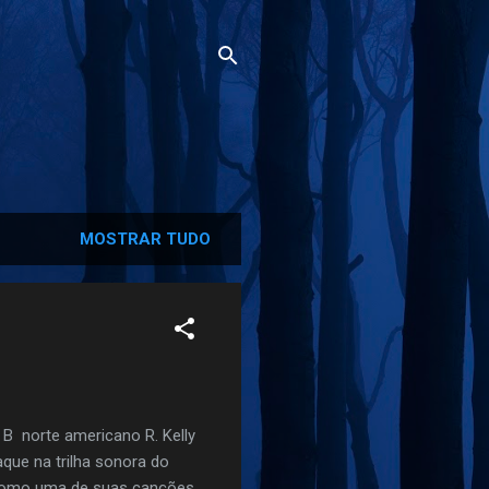
MOSTRAR TUDO
 B norte americano R. Kelly
que na trilha sonora do
o como uma de suas canções