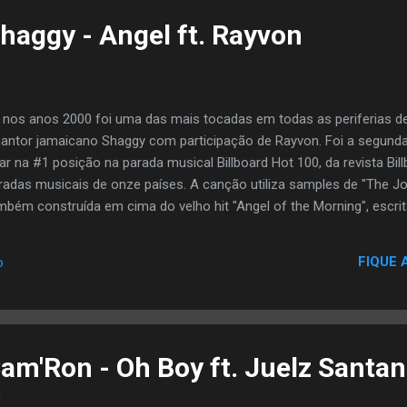
Shaggy - Angel ft. Rayvon
 nos anos 2000 foi uma das mais tocadas em todas as periferias de
antor jamaicano Shaggy com participação de Rayvon. Foi a segund
ar na #1 posição na parada musical Billboard Hot 100, da revista Bil
adas musicais de onze países. A canção utiliza samples de "The Joke
mbém construída em cima do velho hit "Angel of the Morning", escrit
ela voz de Juice Newton, em 1981. O videoclipe foi dirigido por Cam
FIQUE 
o
Cam'Ron - Oh Boy ft. Juelz Santa