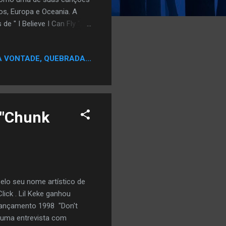
os, Europa e Oceania. A
e " I Believe I Can Fly ",
maiores músicas de Stone de
 na Pitchfork Mídia top
A VONTADE, QUEBRADA...
 clube onde Kelly é visto
 trecho Clube Jeep
 um casaco de pele branco.
B "Chunk
elo seu nome artístico de
ick . Lil Keke ganhou
lançamento 1998 "Don't
 uma entrevista com