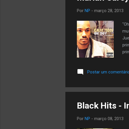
Por
NP
-
março 28, 2013
"Oh
mus
Jue
pri
pri
pro
cla
Postar um comentári
& B
Top
Gir
Black Hits - 
Por
NP
-
março 08, 2013