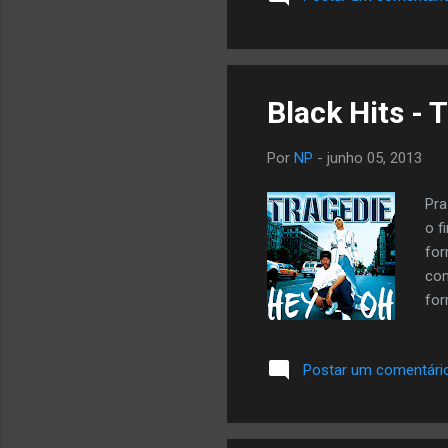
dis
inc
MUS
Black Hits - 
Por
NP
-
junho 05, 2013
Pra
o f
for
con
for
em 
de 
Postar um comentári
tor
álb
cha
álb