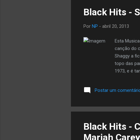
Black Hits - 
Por
NP
-
abril 20, 2013
Esta Musica
canção do c
Shaggy a fic
topo das par
1973, e é ta
conhecida p
Postar um comentári
Black Hits - 
Mariah Carey