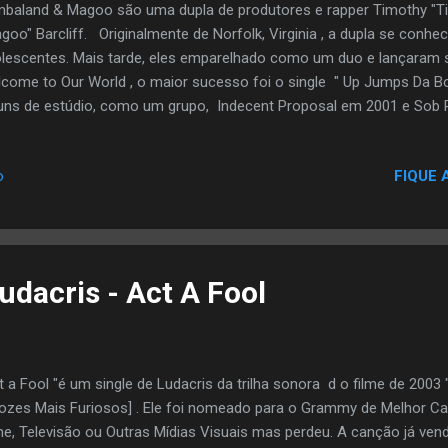
baland & Magoo são uma dupla de produtores e rapper Timothy "Ti
goo" Barcliff. Originalmente de Norfolk, Virginia , a dupla se con
lescentes. Mais tarde, eles emparelhado como um duo e lançaram s
come to Our World , o maior sucesso foi o single " Up Jumps Da Bo
uns de estúdio, como um grupo, Indecent Proposal em 2001 e Sob P
3. O último foi concebida como uma continuação de Missy Elliott 's
struction . Eles mais tarde se juntou o supergrupo Virginia basead
FIQUE 
o
iott , Skillz , Pharrell , Clipse e Fam-Lay . Porem esta Musica por ca
ck piratas que existiu no brasil dos anos 90 ao 2000 esta musica f
tas black e na periferia.
Ludacris - Act A Fool
t a Fool "é um single de Ludacris da trilha sonora d o filme de 2003 "
ozes Mais Furiosos] . Ele foi nomeado para o Grammy de Melhor Ca
me, Televisão ou Outras Mídias Visuais mas perdeu. A canção já ven