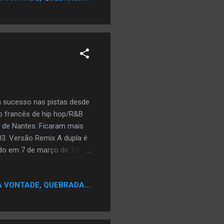
e melhores da década,
écada de 2000. ESTA
m sucesso nas pistas desde
o francês de hip hop/R&B
e de Nantes. Ficaram mais
3. Versão Remix A dupla é
cido em 7 de março de 1982
ascido em 17 de setembro
ção "Hey Oh", que se
A VONTADE, QUEBRADA...
ravadora. Lançaram seu
u segundo trabalho, o álbum
ne lança seu primeiro