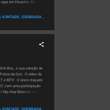
da aqui em Houston. Ele
l ' Keke começou a
A VONTADE, QUEBRADA...
Rich Boy , e sua canção de
 Polow da Don . O vídeo da
ET e MTV . O único traçado
07, com uma participação
B / Hip-Hop Músicas e Hot
canção contém amostras da
o foi # 37 na Rolling Stone
A VONTADE, QUEBRADA...
o para o rapper, e ganhou