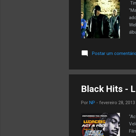
Tim
"Ma
ado
Wel
álb
200
Con
Postar um comentári
Ell
bla
fes
Black Hits - 
Por
NP
-
fevereiro 28, 2013
"Ac
Vel
Fil