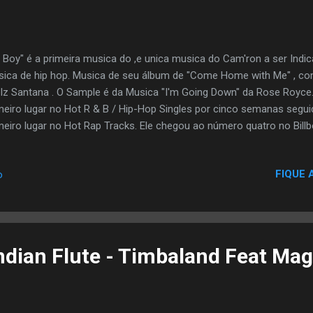
 Boy" é a primeira musica do ,e unica musica do Cam'ron a ser Ind
ica de hip hop. Musica de seu álbum de "Come Home with Me" , co
lz Santana . O Sample é da Musica "I'm Going Down" da Rose Royce
meiro lugar no Hot R & B / Hip-Hop Singles por cinco semanas segu
meiro lugar no Hot Rap Tracks. Ele chegou ao número quatro no Bill
duzida por Just Blaze que originalmente fez a música para Memphis
ssificada em 89 100 VH1 melhores músicas de Hip Hop. Gráfico Prê
FIQUE 
o
 / Hip Hop Músicas N º 1 Hot canções de rap N º 1 Top 40 Rítmica #
 40 Mainstream # 24 Top 40 Tracks # 19 Remixes O remix oficial 
l" (Oh Boy Remix)". Possui Birdman , TQ , e Jim Jones . J...
Indian Flute - Timbaland Feat Ma