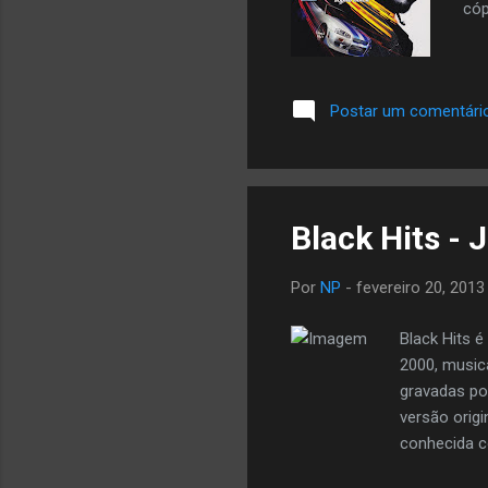
cóp
Postar um comentári
Black Hits - 
Por
NP
-
fevereiro 20, 2013
Black Hits 
2000, music
gravadas po
versão origi
conhecida c
"I'm Real(M