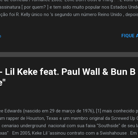
assinatura [ por quem? ] e tem sido muito popular nos Estados Unid
ção foi R. Kelly único no 's segundo um número Reino Unido , depois d
1997. Mais tarde, foi incluído na versão atualizada da Rolling 500 
os os tempos em 2010, no número 494. A canção foi listada em # 19
FIQUE 
o
 músicas 's da década de 2000. O vídeo da música foi filmado em um
ndo uma Celtics jersey. O clube foi criado para ser o interior de um
ousine. Ele também é visto em uma parte diferente do clube usando
 Lil Keke feat. Paul Wall & Bun 
e"
e Edwards (nascido em 29 de março de 1976), [1] mais conhecido p
é um rapper de Houston, Texas e um membro original da Screwed Up Cl
 cenariao underground nacional com sua faixa "Southside" de seu 
xas" Em 2005, Keke Lil 'assinou contrato com a Swishahouse . Em