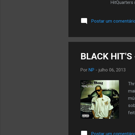
HitQuarters 
desempenha 
trabalhar a
Postar um comentári
BLACK HIT'S 
Por
NP
-
julho 06, 2013
Thr
mai
mús
sob
fei
Rap
can
Postar um comentári
lis