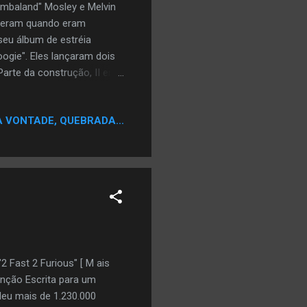
mbaland" Mosley e Melvin
heceram quando eram
eu álbum de estréia
ogie". Eles lançaram dois
arte da construção, II em
 quarto álbum Under
o no Playaz VA, com Missy
A VONTADE, QUEBRADA...
usa daquelas coletaneas
ez um certo sucesso nas
2 Fast 2 Furious" [ M ais
nção Escrita para um
deu mais de 1.230.000