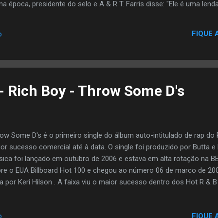
na época, presidente do selo e A & R T. Farris disse: "Ele é uma len
um papel importante em todo o estilo de rap que fazemos aqui". Li
o lado de DJ Screw fazendo mixtapes.
FIQUE 
o
- Rich Boy - Throw Some D's
ow Some D's é o primeiro single do álbum auto-intitulado de rap do 
or sucesso comercial até à data. O single foi produzido por Butta e
ica foi lançado em outubro de 2006 e estava em alta rotação na B
re o EUA Billboard Hot 100 e chegou ao número 06 de marco de 20
ta por Keri Hilson . A faixa viu o maior sucesso dentro dos Hot R & 
 Tracks gráficos, chegando ao número 3 e 2, respectivamente. A 
ção 1979 "I Call Your Name" pelo Grupo de R & B Chave . Esta cançã
FIQUE 
o
ta 's das 100 melhores músicas de 2007. Ele tem foi um bom sucess