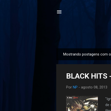
Mostrando postagens com o
P
o
s
BLACK HITS - 
t
a
Por
NP
-
agosto 08, 2013
g
e
"Ig
n
de 
s
fil