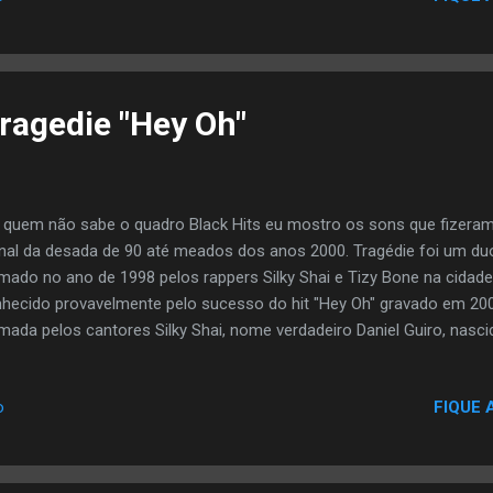
co de platina pela RIAA. A música começou a aparecer em listas d
luindo mídia Pitchfork que listados a canção na posição # 351 da d
ICA FOI UM MEGA SU...
Tragedie "Hey Oh"
 quem não sabe o quadro Black Hits eu mostro os sons que fizera
inal da desada de 90 até meados dos anos 2000. Tragédie foi um du
mado no ano de 1998 pelos rappers Silky Shai e Tizy Bone na cidad
hecido provavelmente pelo sucesso do hit "Hey Oh" gravado em 200
mada pelos cantores Silky Shai, nome verdadeiro Daniel Guiro, nas
Nantes, França, e Tizy Bone, cujo nome é Thierry Rakotomanga, n
1980 em Antananarivo, Madagáscar. No ano de 2003 gravaram a can
FIQUE 
o
nou um grande sucesso e levou a banda assinar com uma grande g
um de estreia em 2003, intitulado Tragédie. Em 2004 o duo lança se
mado À fleur de peau. No final de 2005, o grupo se separa e Tizy Bo
um solo, com o nome artíst...