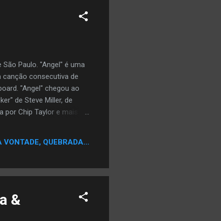
 São Paulo. "Angel" é uma
a canção consecutiva de
lboard. "Angel" chegou ao
r" de Steve Miller, de
a por Chip Taylor e mais
eron Casey.
A VONTADE, QUEBRADA...
na &