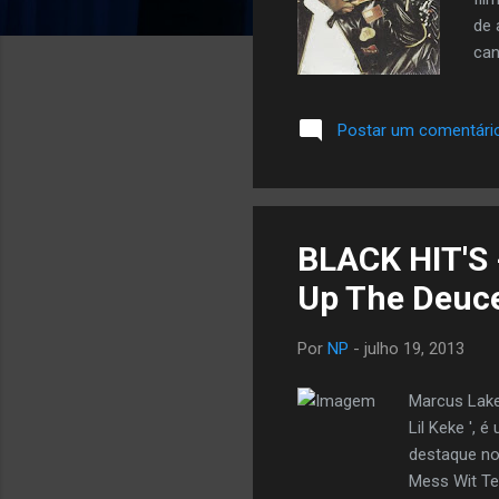
de 
can
em 
tod
Postar um comentári
500
usa
lim
Ni...
BLACK HIT'S -
Up The Deuc
Por
NP
-
julho 19, 2013
Marcus Lake
Lil Keke ', 
destaque no
Mess Wit Te