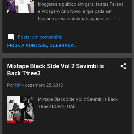
bloggeres e publico em geral festas Felizes
e Prospero Ano Novo, e que cada ser
humano procure doar um pouco de si. Não
somente em coisas materiais, mas
principalmente em pequenos gestos para
Postar um comentário
com o próximo. Receba a musica MAIS 1
FIQUE A VONTADE, QUEBRADA...
DIA, como prenda festiva. Um grande abraço
a todos. Boas Festas!
Mixtape Black Side Vol 2 Savimbi is
Por
NP
-
dezembro 25, 2013
Mixtape Black Side Vol 2 Savimbi is Back
Ttree3 DOWNLOAD