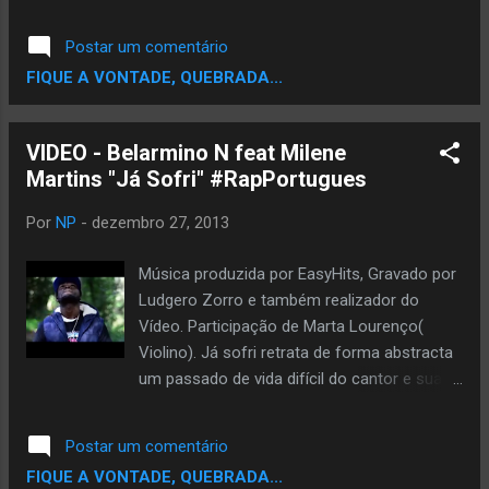
Postar um comentário
FIQUE A VONTADE, QUEBRADA...
VIDEO - Belarmino N feat Milene
Martins "Já Sofri" #RapPortugues
Por
NP
-
dezembro 27, 2013
Música produzida por EasyHits, Gravado por
Ludgero Zorro e também realizador do
Vídeo. Participação de Marta Lourenço(
Violino). Já sofri retrata de forma abstracta
um passado de vida difícil do cantor e sua
família mas que graças a fé Cristã
conseguem enfrentar da melhor forma e
Postar um comentário
ultrapassar algumas fazes menos comuns
FIQUE A VONTADE, QUEBRADA...
para a maioria. Paz! Pagina Oficial do artista