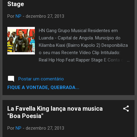
Stage
Por
NP
-
dezembro 27, 2013
HN Gang Grupo Musical Residentes em
Luanda - Capital de Angola. Município do
Kilamba Kiaxi (Bairro Kapolo 2) Desponibiliza
o seu mas Recente Vídeo Clip Intitulado:
Real Hip Hop Feat Rapper Stage E Conta co
a Produção do DJ Mad Skill. Directed by
Afonso Pop
Postar um comentário
FIQUE A VONTADE, QUEBRADA...
La Favella King lança nova musica
"Boa Poesia"
Por
NP
-
dezembro 27, 2013