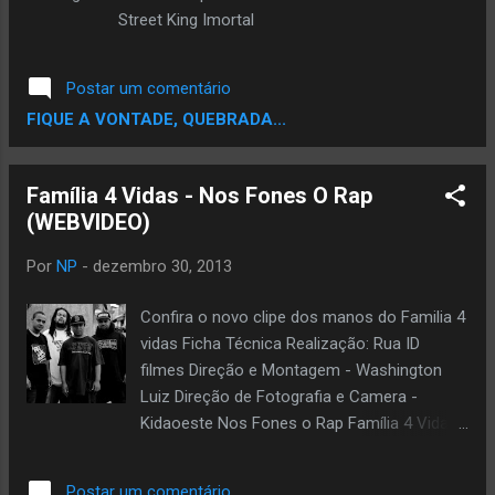
Street King Imortal
Postar um comentário
FIQUE A VONTADE, QUEBRADA...
Família 4 Vidas - Nos Fones O Rap
(WEBVIDEO)
Por
NP
-
dezembro 30, 2013
Confira o novo clipe dos manos do Familia 4
vidas Ficha Técnica Realização: Rua ID
filmes Direção e Montagem - Washington
Luiz Direção de Fotografia e Camera -
Kidaoeste Nos Fones o Rap Família 4 Vidas
part. Godo e Shirley Casa Verde Álbum:
Reticências Gravadora: Rec Livre Direção:
Postar um comentário