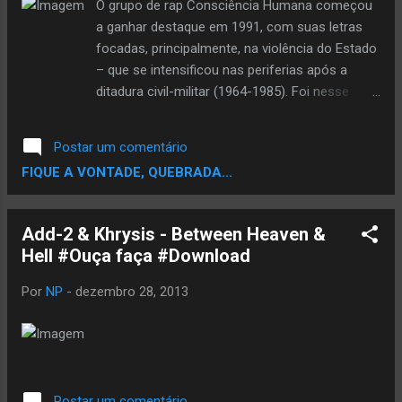
O grupo de rap Consciência Humana começou
a ganhar destaque em 1991, com suas letras
focadas, principalmente, na violência do Estado
– que se intensificou nas periferias após a
ditadura civil-militar (1964-1985). Foi nesse
contexto que surgiu a música Tá na Hora, que
retrata os assassinatos cometidos por policiais
Postar um comentário
da Ronda Ostensiva Tobias de Aguiar (Rota). A
FIQUE A VONTADE, QUEBRADA...
canção, baseada em fatos reais, menciona
nomes de militares bastante conhecidos em
bairros periféricos como São Mateus (ZL),
Add-2 & Khrysis - Between Heaven &
lugar de origem dos rappers. Um deles é o
Hell #Ouça faça #Download
Cabo Bruno, que participava do chamado
“Esquadrão da Morte” e foi apontado como
Por
NP
-
dezembro 28, 2013
responsável por pelo menos 50 homicídios. O
ex-chefe da Rota e hoje vereador na cidade de
São Paulo Conte Lopes (PTB) também foi
confrontado na música. O Consciência Humana
criou uma forte identidade com São Mateus. Na
Postar um comentário