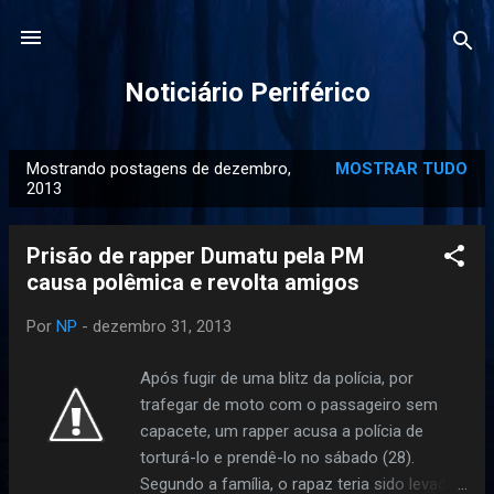
Pular para o conteúdo principal
Noticiário Periférico
Mostrando postagens de dezembro,
MOSTRAR TUDO
P
2013
o
s
Prisão de rapper Dumatu pela PM
t
causa polêmica e revolta amigos
a
g
Por
NP
-
dezembro 31, 2013
e
Após fugir de uma blitz da polícia, por
n
trafegar de moto com o passageiro sem
s
capacete, um rapper acusa a polícia de
torturá-lo e prendê-lo no sábado (28).
Segundo a família, o rapaz teria sido levado