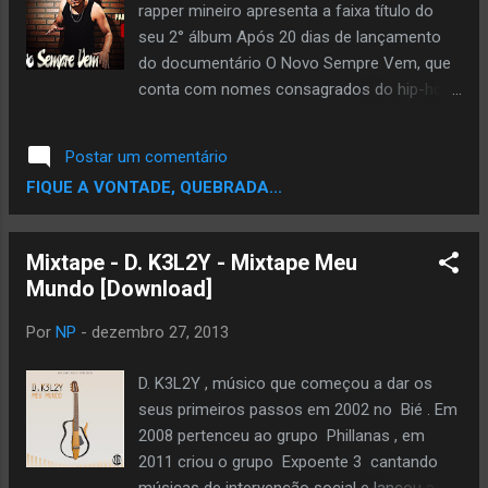
rapper mineiro apresenta a faixa título do
seu 2° álbum Após 20 dias de lançamento
do documentário O Novo Sempre Vem, que
conta com nomes consagrados do hip-hop
brasileiro, Lindomar 3L lança o primeiro
single de seu segundo disco, que ganhará as
Postar um comentário
ruas em 2014 pela gravadora WML Records.
FIQUE A VONTADE, QUEBRADA...
Com bateria acústica por Panda Desidério,
com solos de guitarra pesada por Willis
Salvi, que também assina a produção
Mixtape - D. K3L2Y - Mixtape Meu
musical, com flow e letra nada convencional,
o single conta com a participação especial
do Poeta do Rap Nacional GOG, o qual
Por
NP
-
dezembro 27, 2013
Lindomar chama de professor e padrinho. A
música que intitula o cd “O Novo Sempre
D. K3L2Y , músico que começou a dar os
Vem”, realmente faz jus ao título, pois o
seus primeiros passos em 2002 no Bié . Em
estilo “rapcore” é uma novidade no trabalho
2008 pertenceu ao grupo Phillanas , em
de Lindomar, porém não define a estética
2011 criou o grupo Expoente 3 cantando
sonora do álbum, que trará em seu
músicas de intervenção social e lançou a