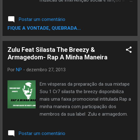
repertório: samba-rock, moda de viola e
sua primeira música intitulada " Verdadeira
subgêneros do rap alternativo e tradicional.
Amizade". Em 2012 se torna membro da
Postar um comentário
Por Equipe 3L Produções.
New Beat Music criada por GS Beats e em
FIQUE A VONTADE, QUEBRADA...
2013 foi vencedor de uma das edições do
top 3 da Rádio Huambo. Aqui vai a sua
primeira Mixtape, essencialmente no estilo
Zulu Feat Silasta The Breezy &
R&B e considerada como afinação das
Armagedom- Rap A Minha Maneira
cordas vocais para 2014. DOWNLOAD
Por
NP
-
dezembro 27, 2013
Em vésperas da preparação da sua mixtape
Sou 1 Cr7 silasta the breezy disponibiliza
mais uma faixa promocional intitulada Rap a
minha maneira com participação dos
membros da sua label Zulu e armagedom.
Postar um comentário