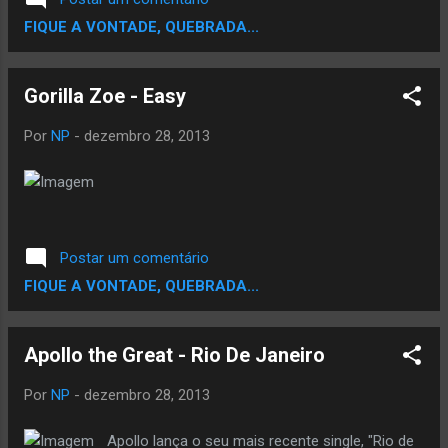
música Lei da Periferia, o grupo relata os
FIQUE A VONTADE, QUEBRADA...
principais problemas enfrentados
cotidianamente pelos moradores. Preto Aplick,
integrante do grupo, relata que as músicas...
Gorilla Zoe - Easy
Por
NP
-
dezembro 28, 2013
Postar um comentário
FIQUE A VONTADE, QUEBRADA...
Apollo the Great - Rio De Janeiro
Por
NP
-
dezembro 28, 2013
Apollo lança o seu mais recente single, "Rio de