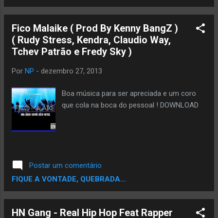
https://www.facebook.com/belarminomus...
Vídeos: http://www.youtube.com/watch?
Fico Malaike ( Prod By Kenny BangZ )
v=nbeHAh... http://www.youtube.com/watch?
( Rudy Stress, Kendra, Claudio Way,
v=JyfIXR... http://www.youtube.com/watch?
Tchev Patrão e Fredy Sky )
v=TvLSoT...
Por
NP
-
dezembro 27, 2013
Boa música para ser apreciada e um coro
que cola na boca do pessoal ! DOWNLOAD
Postar um comentário
FIQUE A VONTADE, QUEBRADA...
HN Gang - Real Hip Hop Feat Rapper