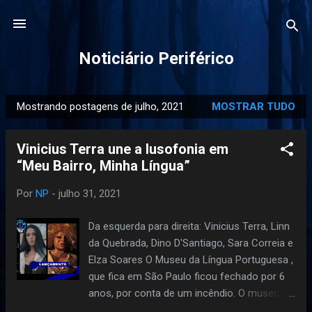
Pular para o conteúdo principal
Noticiário Periférico
Mostrando postagens de julho, 2021
MOSTRAR TUDO
P
o
Vinicius Terra une a lusofonia em
s
“Meu Bairro, Minha Língua”
t
a
Por
NP
-
julho 31, 2021
g
e
Da esquerda para direita: Vinicius Terra, Linn
n
da Quebrada, Dino D'Santiago, Sara Correia e
s
Elza Soares O Museu da Língua Portuguesa ,
que fica em São Paulo ficou fechado por 6
anos, por conta de um incêndio. O museu
reabriu hoje (31 de julho de 2021) com todas