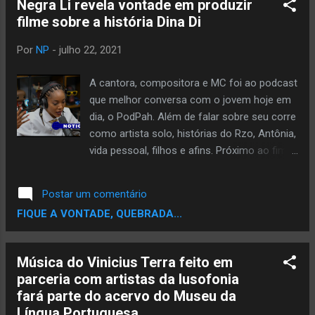
Negra Li revela vontade em produzir
escolhendo vacina A, B ou C. Don L não foi
filme sobre a história Dina Di
diferente, além de se posicionar, ele aborda
uma fita que é muito comum neste mundo
Por
NP
-
julho 22, 2021
de hoje: A individualidade. As pessoas estão
pensando só em si mesmo. Isso tem
A cantora, compositora e MC foi ao podcast
entrando até dentro do Rap, as pessoas
que melhor conversa com o jovem hoje em
embarcam nesta onda de egotrip e
dia, o PodPah. Além de falar sobre seu corre
inconscientemente contagia uma gama de
como artista solo, histórias do Rzo, Antônia,
pessoas a pensarem só em seu próprio
vida pessoal, filhos e afins. Próximo ao fim
rabo e foda-se o resto. Isso está muito
do programa foi perguntado a Negra Li: O
errado quando se fala em HIP HOP, que é
que falar da Dina Di? Pra quem não está
Postar um comentário
algo que foi criado em comunidade e
ligado, a Dina Di além de seu trampo solo e
FIQUE A VONTADE, QUEBRADA...
sempre pensando no coletivo. Se liga na
no Visão de Rua, sempre colou com o RZO,
ideia que o Don L mandou em ...
participava de alguns shows do grupo
cantando suas músicas, e também colava
Música do Vinicius Terra feito em
na famosa Laje do Helião onde sempre
parceria com artistas da lusofonia
colou: Criolo, Negro Util, Sabotage, DBS e
fará parte do acervo do Museu da
muitos outros rappers. A Negra Li lembra
Língua Portuguesa