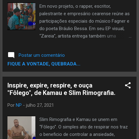
próprio Lucas LT. O beat é envolvente e
Em novo projeto, o rapper, escritor,
mistura o swing de sonoridades afro
palestrante e empresário cearense reúne as
americanas como blues, soul, R&B, boom-
participações especiais do músico Fagner e
bap e trap. LT sampleou um vocal de
do poeta Bráulio Bessa. Em seu EP visual,
R&B/Soul, usou timbres de boom-bap com
“Zareia”, artista entrega também uma
elementos do trap na bateria e depois
música-resposta ao Matuê Dedicado em
agregou o baixo orgânico de Vinícius
honrar as periferias brasileiras, incluindo a
Postar um comentário
Câmara, integrante das bandas
sua própria comunidade em Fortaleza, Felipe
FIQUE A VONTADE, QUEBRADA...
OndaErradaHC e Facção Caipira. “O respiro
Rima - com quase duas décadas de legado
do bea...
no hip-hop - divulga o EP visual "Zareia" em
todas as plataformas digitais. Neste projeto,
Inspire, expire, respire, e ouça
composto por 4 canções autobiográficas, o
"Fôlego", de Kamau e Slim Rimografia.
rapper, escritor, palestrante e empresário
cearense percorre seu itinerário de
Por
NP
-
julho 27, 2021
superação e convida o público a sonhar
com outras realidades possíveis. Abrindo os
Slim Rimografia e Kamau se unem em
caminhos, a faixa-título “Zareia” mostra
“Fôlego”. O simples ato de respirar nos traz
onde tudo começou. A favela da Zareia,
o beneficio de controlar a ansiedade,