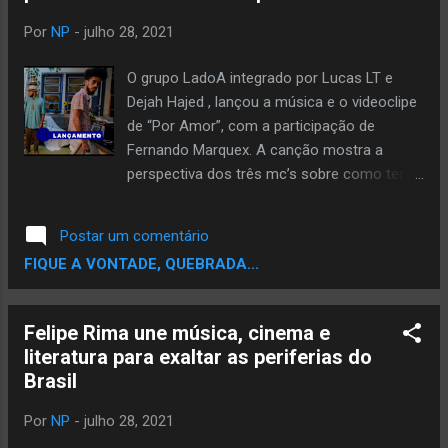
ariclene_fialho SoundCloud: Ariclene Fialho
Twitter: ariclene_fialho YouTube: Ariclene
Por
NP
-
julho 28, 2021
Fialho Facebook: Ariclene Fialho
O grupo LadoA integrado por Lucas LT e
Dejah Hajed , lançou a música e o videoclipe
de “Por Amor”, com a participação de
Fernando Marquex. A canção mostra a
perspectiva dos três mc’s sobre como tem
sido fazer música por amor no Brasil. O clipe
foi produzido pela 808 e une a estética do
Postar um comentário
tropicalismo brasileiro à black music norte-
FIQUE A VONTADE, QUEBRADA...
americana, influências musicais
fundamentais para a formação desses
artistas. Assim como os artistas do
Felipe Rima une música, cinema e
movimento tropicalista da década de 60, os
literatura para exaltar as periferias do
artistas do LadoA também misturam
Brasil
diferentes estilos musicais para produzir
arte original com uma linguagem singular. O
Por
NP
-
julho 28, 2021
instrumental de “Por Amor” é produção do