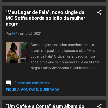
Perdoa” e por aí vai. No dia de ontem, o
rapper oriundo do Jardim Calux, São
"Meu Lugar de Fala", novo single da
Bernardo dos Campos, São Paulo, anunciou
MC Soffia aborda solidão da mulher
através de suas redes sociais que vai lançar
negra
seu primeiro samba. Através de um
comunicado em seu Instagram, Dexter diz
Por
NP
-
julho 26, 2021
que após um ano em que ele trabalhou
muito, está grato por trazer essa noticia a
Como a gente noticiou anteriormente, a
seus fãs. “Lá de onde eu venho” vai ser
jovem mc paulistana lançou o clipe “Meu
lançado em 06/08 e conta com a
Lugar de Fala” O clipe foi lançado um dia
participação de Billy Sp e Peu Cavalcante na
após o dia que se comemora Dia da Mulher
construção da letra. Abaixo você pode
Negra Latino Americana e Caribenha, que no
conferir um teaser do som: Ver essa foto
Brasil é um dia de tributo a líder quilombola
no Instagram Uma publicação compartilhada
Tereza de Benguela, porque é um dia de
Postar um comentário
por DEXTER 8º ANJO (@dexter8anjo)
suma importância e de grande luta das
FIQUE A VONTADE, QUEBRADA...
mulheres negras na diáspora. A MC Soffia
se apropria do termo “Meu Lugar de Falar” e
dispara no clipe versos que fala sobre
“Um Café e a Conta” é um álbum do