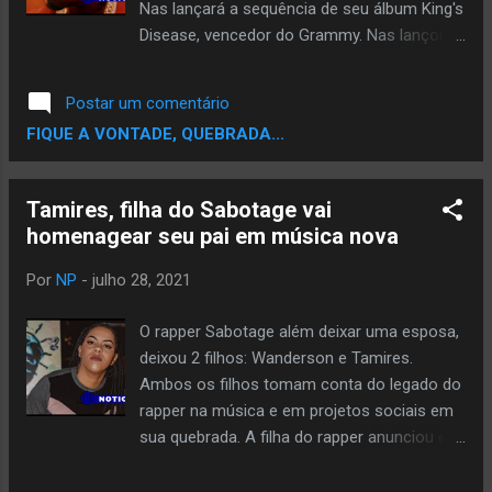
Nas lançará a sequência de seu álbum King's
Disease, vencedor do Grammy. Nas lançou
King's Disease em agosto de 2020. Hit-Boy
atuou como produtor executivo do álbum,
Postar um comentário
que contou com contribuições de Anderson
FIQUE A VONTADE, QUEBRADA...
.Paak, Big Sean, Charlie Wilson, Don Toliver e
outros. King's Disease rendeu a Nas sua 14ª
indicação ao Grammy e, por fim, sua
Tamires, filha do Sabotage vai
primeira vitória. Ele levou para casa o troféu
homenagear seu pai em música nova
de Melhor Álbum de Rap sobre D Smoke,
Freddie Gibbs, Jay Electronica e Royce 5'9 ".
Por
NP
-
julho 28, 2021
Confira a capa do álbum de King's Disease II
abaixo. Fonte: PitchFork
O rapper Sabotage além deixar uma esposa,
deixou 2 filhos: Wanderson e Tamires.
Ambos os filhos tomam conta do legado do
rapper na música e em projetos sociais em
sua quebrada. A filha do rapper anunciou em
seu perfil no Instagram que a um bom
tempo vem trampando para honrar o legado