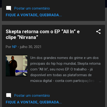
as restrições para as visitações, mas está
Postar um comentário
finalmente reaberto. Dentre várias
FIQUE A VONTADE, QUEBRADA...
programações da reabertura do Museu, foi
lançado esse trabalho muito lindo chamado
“Meu Bairro, Minha Língua” , onde o rapper
Skepta retorna com o EP “All In” e
carioca Vinicius Terra convoca ótimos
clipe “Nirvana”
artistas da lusofonia para participar do som
que visa descolonizar a língua portuguesa e
Por
NP
-
julho 30, 2021
unir essas pessoas mesmo estando
separadas pelo oceano. Elza Soares
Um dos grandes nomes do grime e um dos
(Brasileira), Linn da Quebrada (Brasileira,
principais do hip hop mundial, Skepta retorna
Sara Correia (Portuguesa) e Dino D’Santiago
com “All In”, seu novo EP. O trabalho - já
(Português com ascendência cabo-
disponível em todas as plataformas de
verdiana) compõem esse projeto que ganha
música digital - conta com participações
destaque no novo acervo do Museu. Como
especiais de J Balvin, Teezee e Kid Cudi e
dito acima, a música propõe a redescoberta
chega com um clipe para “Nirvana”. O título
Postar um comentário
das raízes, heranças culturais e relações
do EP é inspirado no amor recém-
FIQUE A VONTADE, QUEBRADA...
históricas, por intermédio de vozes potentes
descoberto de Skepta pelo pôquer, um jogo