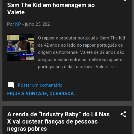
sexismo, machismo, palmitagem e solidão
Sam The Kid em homenagem ao
da mulher negra. "Essa música tem muito a
Valete
ver com o meu momento atual, sou jovem,
quero namorar, ser uma pessoa igual a todo
Por
NP
-
julho 25, 2021
mundo, e tenho meu interesse em meninos
pretos, assim como as minhas amigas, e
O rapper e produtor português Sam The Kid
temos problemas para resolver com esses
de 42 anos ao lado do rapper português de
meninos, mas é um rap misturado com
origem santomense Valete de 39 anos são
pagodão, beat feito pelo beatmaker Trimox,
amigos e estão entre os melhores rappers
da Bahia, tá muito lindo o clipe, e um pouco
portugueses e da Lusofonia. Valete entra
polêmico mas vocês vão gostar" , relata a
naquela lista de MC’s em que todo fã de rap
MC. Assista:
pede e implora por álbum novo. Seu ultimo
Postar um comentário
álbum foi o “Serviço Público” em 2006.
FIQUE A VONTADE, QUEBRADA...
Porém o rapper não deixou seus fãs a
mingua, ao longo desses anos o rapper
participou de singles, participou de um
A renda de “Industry Baby” do Lil Nas
projeto com Emicida, Capicua e Rael e em
X vai custear fianças de pessoas
2020 lançou uma série de singles que juntos
negras pobres
formariam um EP tranquilamente. Mas