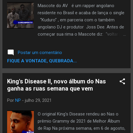
Mascote do AV é um rapper angolano
residente no Brasil e acaba de lança o single
“Kuduro” , em parceria com o também
angolano DJ e produtor Joss Dee. Antes de
começar sua rima o Mascote diz: “voltar pra
base, para as origens... onde tudo começou”
. Pra quem não está ligado, Kuduro é um
Postar um comentário
ritmo oriundo de Angola e muito popular. É
FIQUE A VONTADE, QUEBRADA...
um ritmo que hoje em dia flerta muito com
afro-house, afrobeats e já ouvi até Kuduro
flertando com Funk brasileiro. No clipe o
King's Disease II, novo álbum do Nas
rapper angolano chamou seus parças para
ganha as ruas semana que vem
participar e inclusive o diretor do clipe é o
angolano Fernando Filó, que muitos
Por
NP
-
julho 29, 2021
conhecem por seus vídeos no Youtube, mas
é um grande roteirista e ótimo diretor.
O original King's Disease rendeu ao Nas o
Confira o clipe:
prêmio Grammy de 2021 de Melhor Álbum
de Rap Na próxima semana, em 6 de agosto,