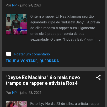
infelizmente não vai ser dessa vez que
Por
NP
-
julho 24, 2021
vamos ouvi o lendário álbum “Homo Libero” .
Vindo agora para 2021, o rapper, produtor e
Ontem o rapper Lil Nas X lançou seu tão
melhor amigo do Valete resolveu
aguardado clipe de “Industry Baby”. A prévia
homenagear seu amigo com o álbum “Um
do clipe mostra o rapper num julgamento
Café e a Conta” . Sam The Kid pegou
onde ele é preso por conta de sua
músicas do Valete e as remixou e deu uma
sexualidade. O clipe, “Industry Baby” que
nova cara, uma nova roupagem. A
conta com a participação de Jack Harlow,
homenagem inclui 20 faixas, que representa
conta com cenas do rapper dentro da
Postar um comentário
os 20 anos de amizade entre os rappers e
prisão, com ele fugindo, mas não sem antes
FIQUE A VONTADE, QUEBRADA...
essa obra de arte e am...
dançar pelado no vestiário e mandando um
recado para as pessoas que esperavam o
fim de sua carreira após o hit “Old Town
"Deyse Ex Machina" é o mais novo
Road”. Muita gente acha que o Lil Nas só
trampo da rapper e ativista Ros4
pensa no glamour, mas ele vai além: o
rapper oriundo da Georgia está ligado sobre
Por
NP
-
julho 23, 2021
seu papel como um homem preto e gay e
usa de sua arte para tentar reverter quadros
Foto: Lyv No dia 23 de julho, a artista, rapper