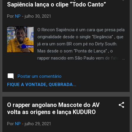
Sapiência lança o clipe “Todo Canto”
Era de Aquário promete uma mudança
drástica no mundo. Astrólogos visualizam
Por
NP
-
julho 30, 2021
um mundo menos conservador, mais liberal
e mais preocupado com diversas questões
O Rincon Sapiência é um cara que presa pela
importantes. “O futuro do país está bem
originalidade desde o single “Elegância” , que
próximo Conservadores serão liberais Os
já era um som BR com pé no Dirty South.
raivosos vão ficar dóceis E os doces Mais
Mas desde o som “Ponta de Lança” , o
adocicadas Quando a Era de Aquarius
rapper nascido em São Paulo vem de fato
chegar Quando a Era de Aquarius surgir
mostrando seus dotes como produtor e
Quando a Era de Aquarius chegar Quando a
dando cada vez mais sua cara a suas
Postar um comentário
Era de Aquarius surgir Quando a Era de
produções. Em “Todo Canto” , o rapper rima
FIQUE A VONTADE, QUEBRADA...
Aquarius chega” Come...
em cima do beat do SubX e Ty Fig , que é um
Drill com sua cara. Gravado pelas ruas e
estabelecimentos de São Paulo e imagens
O rapper angolano Mascote do AV
de Shows, o rapper assina a direção do
volta as origens e lança KUDURO
videoclipe. Confira:
Por
NP
-
julho 29, 2021