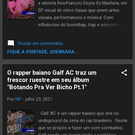
racistas. Segundo o site Mundo Negro , além
e ativista Ros4 lançou Deyse Ex Machina, um
de toda a renda do single ser revertida para
EP visual de cinco faixas que unem artes
a organização “The Bail Project” . A ideia é
visuais, performances e música. Com
pagar a fiança de pessoas negras que estão
influências do boombap, trap e sonoridades
presas por infrações leves. Todo o sistema
afro-brasileiras, os beats são produzidos
carcerário estadunidense é privatizado, a
por Beats by Velhot, Bixurdia e Carrapixo.
Postar um comentário
ação é um critica ao encarceramento em
Partindo do princípio que arte é política,
FIQUE A VONTADE, QUEBRADA...
massa de cidadãos negros no Estados
nesse seu segundo EP, Ros4 continua
Unidos...
colocando o dedo em várias feridas e
celebrando existências marginalizadas.
O rapper baiano Galf AC traz um
“Deyse Ex Machina é sobre arte como
frescor ruestre em seu álbum
ferramenta de decolonização, é sobre
"Botando Pra Ver Bicho Pt.1"
oralidade e a necessidade de se expressar
em uma sociedade que tenta silenciar e
Por
NP
-
julho 23, 2021
desumanizar pessoas marginalizadas”,
explica Ros4. “É sobre celebrar o corpo, o
Galf AC é um rapper baiano que vive no
gozo, a vida, a rima, o repente, as origens,
undeground da cena do rap brasileiro. Desde
sem desconsiderar as fronteiras entre a
que se propôs a fazer um som combativo,
hipersexualização de corpos negros e trans,
Galf sendo um jovem preto e periférico