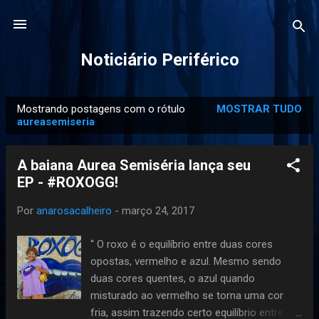
Pular para o conteúdo principal
Noticiário Periférico
Mostrando postagens com o rótulo
MOSTRAR TUDO
P
aureasemiseria
o
s
A baiana Aurea Semiséria lança seu
t
EP - #ROXOGG!
a
g
Por
anarosacalheiro
-
março 24, 2017
e
“ O roxo é o equilíbrio entre duas cores
n
opostas, vermelho e azul. Mesmo sendo
s
duas cores quentes, o azul quando
misturado ao vermelho se torna uma cor
fria, assim trazendo certo equilíbrio entre as