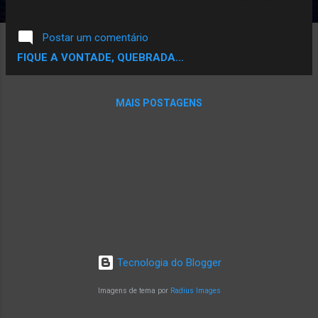
duas cores e formando o ROXO “. A baiana
Aurea apareceu pela primeira vez aqui na
Postar um comentário
matéria publicada a alguns meses atrás,
FIQUE A VONTADE, QUEBRADA...
“Como é que você nunca ouviu falar, nos
bruxos lendários do norte?” , e ela volta
agora com o lançamento do seu primeiro EP
MAIS POSTAGENS
- #ROXOGG. O EP possui faixas, cada uma
com um clipe, e conta com as participações
de Sico ( N’Ativa ), Indemar Nascimento e
Débora Evequer . O EP foi produzido e
mixado por Christian Dactes , no
NaCaladaRec , estúdio do coletivo ao qual
ela faz parte, e conta com beats dele, de
Mansha , Pegadinha , Ryan Santos e Raí
Faustino , todos doados pelos beatmakers
Tecnologia do Blogger
para colaboração na produção do EP.
Tracklist do EP #ROXOGG: 1 - Respeita
Imagens de tema por
Radius Images
[Prod. Faustino Beat]. 2 ...