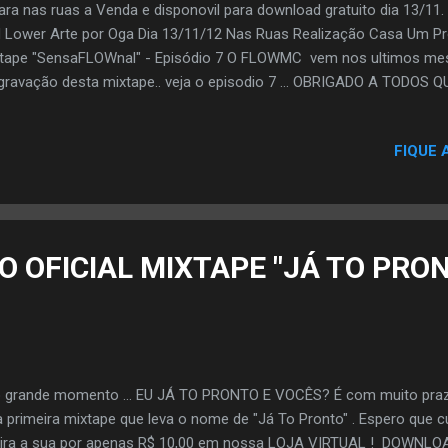
ara nas ruas a Venda e disponovil para download gratuito dia 13/1
 Lower Arte por Oga Dia 13/11/12 Nas Ruas Realização Casa Um P
tape "SensaFLOWnal" - Episódio 7 O FLOWMC vem nos ultimos me
gravação desta mixtape.. veja o episodio 7 ... OBRIGADO A TOD
TAMOS NO NO TOP100 ,SE VOCE JA VOTOU PODE VOTAR DE NOVU E
mio TOPBLOG na categoria melhor Blog de Musica. Ta afim de ver 
FIQUE 
ra entre os finalistas? Ta afim de Ajudar? Se Sim,Ajude votando, V
IL, FACEBOOK ou TWITTER. Escolha um e Vota pra Fortalecer a Co
 OFICIAL MIXTAPE "JÁ TO PRON
 grande momento ... EU JÁ TO PRONTO E VOCÊS? É com muito prazer
 primeira mixtape que leva o nome de "Já To Pronto" . Espero que 
uira a sua por apenas R$ 10,00 em nossa LOJA VIRTUAL ! DOWN