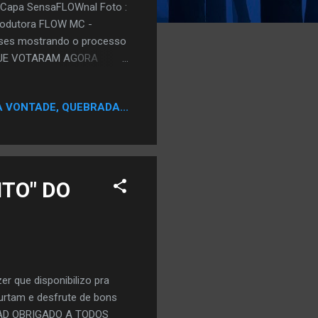
1. Capa SensaFLOWnal Foto :
rodutora FLOW MC -
ses mostrando o processo
OS QUE VOTARAM AGORA
stamos no 2° Turno do
um Blog de Rap,musica
A VONTADE, QUEBRADA...
C pode votar usando seu
rrente. VOTE AQUI
TO" DO
 que disponibilizo pra
curtam e desfrute de bons
LOAD OBRIGADO A TODOS