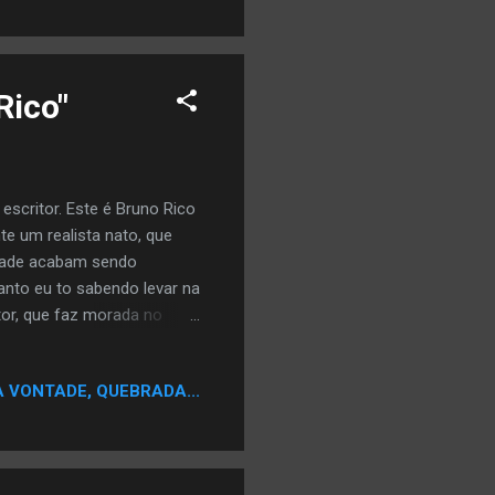
Rico"
escritor. Este é Bruno Rico
e um realista nato, que
idade acabam sendo
anto eu to sabendo levar na
tor, que faz morada no
o e Quando você Conheceu
s, assim como muitos; mas
A VONTADE, QUEBRADA...
meu irmão, que começou a
ão não conhecia, e um
r que ajudou na minha