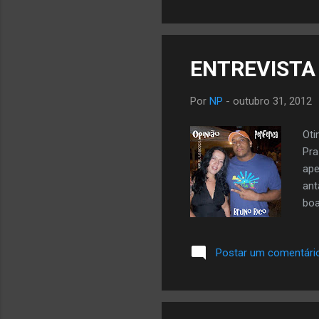
ENTREVISTA -
Por
NP
-
outubro 31, 2012
Oti
Pra
ape
ant
boa
mor
o R
Postar um comentári
só 
me 
des
edu