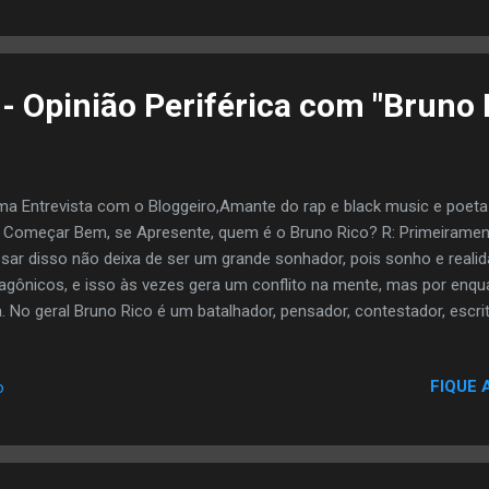
 Opinião Periférica com "Bruno 
ma Entrevista com o Bloggeiro,Amante do rap e black music e poeta 
 Começar Bem, se Apresente, quem é o Bruno Rico? R: Primeirament
sar disso não deixa de ser um grande sonhador, pois sonho e real
agônicos, e isso às vezes gera um conflito na mente, mas por enqu
. No geral Bruno Rico é um batalhador, pensador, contestador, escri
ro do Cajueiro em Madureira, um bairro do subúrbio carioca. Com
ap ..? R: Conheci o rap nacional nos anos 90 através dos Racionai
FIQUE 
o
fui me aprofundar na cultura hip hop anos mais tarde através do 
levar para shows, me mostrar alguns CDs de grupos que eu até ent
ses em especial foi o Facção Central, um grupo que eu posso dize
cação em diversos sentidos, assim como outros, mas Facção e...