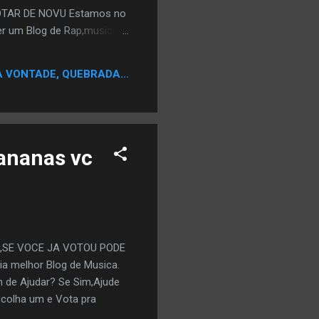
TAR DE NOVU Estamos no
er um Blog de Rap,musica
otar usando seu EMAIL,
UI
A VONTADE, QUEBRADA...
ananas vc
,SE VOCE JA VOTOU PODE
 melhor Blog de Musica.
m de Ajudar? Se Sim,Ajude
colha um e Vota pra