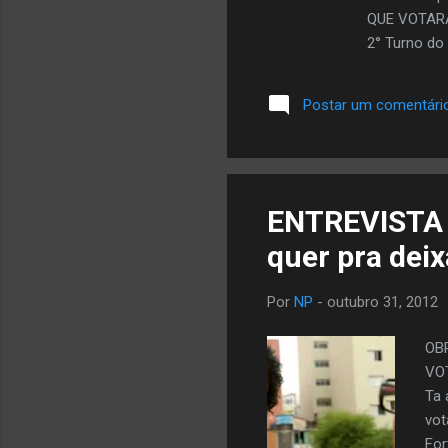
QUE VOTAR
2° Turno do
negra entre
FACEBOOK ou
Postar um comentári
ENTREVISTA c
quer pra deix
Por
NP
-
outubro 31, 2012
OB
VOT
Ta 
vot
For