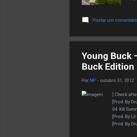
Postar um comentári
Young Buck –
Buck Edition
Por
NP
-
outubro 31, 2012
] Check afte
[Prod. By Dr
04. Kill Sum
[Prod. By Li
[Prod. By Dr
[Prod. By D