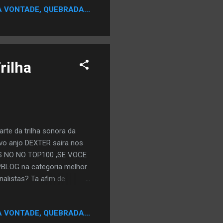
 Sarah J] 14. The Reason
A VONTADE, QUEBRADA...
City Paper) [Prod. By Mouse]
 C-Bo, Young Streets & T...
rilha
te da trilha sonora da
o anjo DEXTER saira nos
S NO NO TOP100 ,SE VOCE
BLOG na categoria melhor
nalistas? Ta afim de
EBOOK ou TWITTER. Escolha
A VONTADE, QUEBRADA...