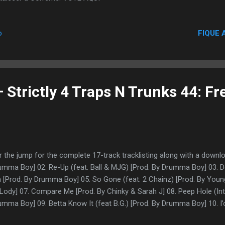
FIQUE 
o
 Strictly 4 Traps N Trunks 44: F
r the jump for the complete 17-track tracklisting along with a downlo
umma Boy] 02. Re-Up (feat. Ball & MJG) [Prod. By Drumma Boy] 03. Do
n [Prod. By Drumma Boy] 05. So Gone (feat. 2 Chainz) [Prod. By Youn
l Lody] 07. Compare Me [Prod. By Chinky & Sarah J] 08. Peep Hole (Inte
umma Boy] 09. Betta Know It (feat B.G.) [Prod. By Drumma Boy] 10. I’
rumma Boy] 11. Air Yeezys [Prod. By Cooke Productions & G-Note Be