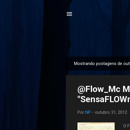
Mostrando postagens de out
P
o
s
@Flow_Mc Mo
t
a
"SensaFLOWn
g
e
Por
NP
-
outubro 31, 2012
n
s
O F