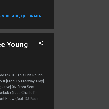
A VONTADE, QUEBRADA...
ree Young
ad link. 01. This Shit Rough
 It [Prod. By Freeway TJay]
g Juve] 06. Front Seat
rlude) (feat. Charlie P)
ont Know (feat. DJ Paul)
ats] 12. To Be Continued