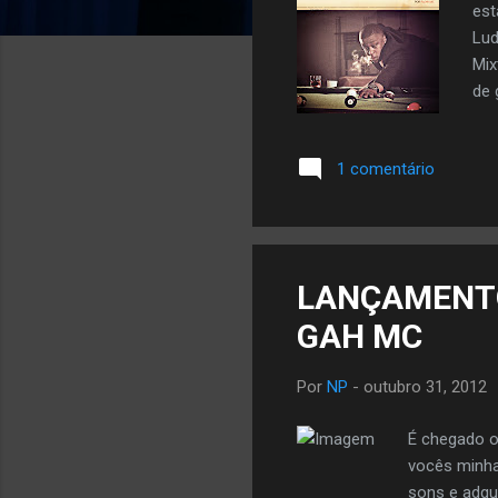
est
Lud
Mix
de 
ES
Pre
1 comentário
neg
EMA
LANÇAMENTO
GAH MC
Por
NP
-
outubro 31, 2012
É chegado o
vocês minha
sons e adq