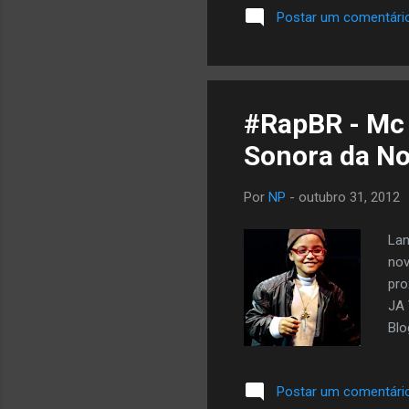
[Prod. By LX
Postar um comentári
(feat. Tha C
16. Son Of G
#RapBR - Mc 
Sonora da No
Por
NP
-
outubro 31, 2012
Lan
nov
pr
JA 
Blo
Aju
um 
Postar um comentári