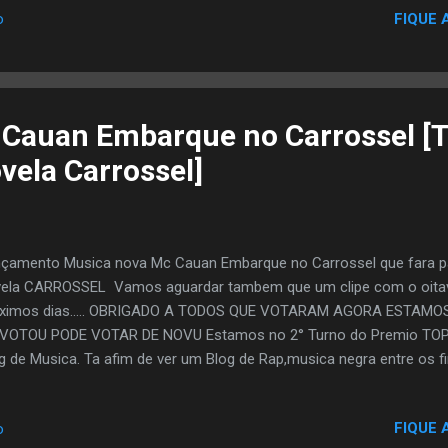
G & Sarah J] 13. Throwed Off (feat. Tha City Paper) [Prod. By LXG &
FIQUE 
o
ity Paper)[Prod. By Hits by Chris & Sarah J] 15. Pussy Bill (feat. Tha 
od The Outlawz [Prod. By Boss Devito] 17. Where You Want Me (feat.
Cauan Embarque no Carrossel [T
vela Carrossel]
çamento Musica nova Mc Cauan Embarque no Carrossel que fara par
ela CARROSSEL Vamos aguardar tambem que um clipe com o oitav
oximos dias..... OBRIGADO A TODOS QUE VOTARAM AGORA ESTAMO
VOTOU PODE VOTAR DE NOVU Estamos no 2° Turno do Premio TOP
g de Musica. Ta afim de ver um Blog de Rap,musica negra entre os fi
dar? Se Sim,Ajude votando, VC pode votar usando seu EMAIL, FAC
e Vota pra Fortalecer a Corrente. VOTE AQUI
FIQUE 
o