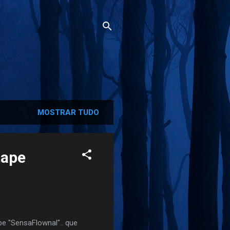
MOSTRAR TUDO
tape
e "SensaFlownal".. que