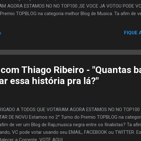
AM AGORA ESTAMOS NO NO TOP100 ,SE VOCE JA VOTOU PODE VO
 Premio TOPBLOG na categoria melhor Blog de Musica. Ta afim de v
 os finalistas? Ta afim de Ajudar? Se Sim,Ajude votando, VC pode v
 TWITTER. Escolha um e Vota pra Fortalecer a Corrente. VOTE AQ
FIQUE 
o
om Thiago Ribeiro - "Quantas b
ar essa história pra lá?"
RIGADO A TODOS QUE VOTARAM AGORA ESTAMOS NO NO TOP100 
AR DE NOVU Estamos no 2° Turno do Premio TOPBLOG na categoria
afim de ver um Blog de Rap,musica negra entre os finalistas? Ta afi
ando, VC pode votar usando seu EMAIL, FACEBOOK ou TWITTER. Es
talecer a Corrente. VOTE AQUI