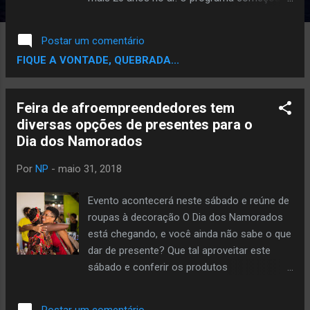
com 15 minutos uma vez por semana,
depois 30 minutos, 1 hora por dia. O
Postar um comentário
programa foi crescendo tanto que houve um
FIQUE A VONTADE, QUEBRADA...
tempo que existia Espaço rap parte 1 e 2,
somando os programas, era 6 horas de rap
nacional e internacional todos os dias. O
Feira de afroempreendedores tem
programa tinha em media 2 milhões de
diversas opções de presentes para o
ouvinte no estado de São Paulo. Nuno
Dia dos Namorados
Mendes e Ronaldo Cesar foram os
primeiros apresentadores do programa, o
Por
NP
-
maio 31, 2018
Easy Nylon apresentava o Espaço rap
especial que era de sábado e era mais
Evento acontecerá neste sábado e reúne de
voltado a festa. Atualmente o programa
roupas à decoração O Dia dos Namorados
estava com horário diário das 20 horas até
está chegando, e você ainda não sabe o que
as 22:20, com algumas edições especiais de
dar de presente? Que tal aproveitar este
fim de semana, ambos apresentado pelo DJ
sábado e conferir os produtos
Fabio Rogério. Antes de falar da novidade,
confeccionados por um grupo de
vale falar que a 105 fm é a radio que mais
afroempreendedores que têm a