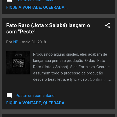
Postar um comentário
da esp...
exclusividade e consciência ambiental como
FIQUE A VONTADE, QUEBRADA...
premissas? O Encontro Preto, acontece no
IPDH (Instituto Palmares de Direitos
Humanos), localizado na Rua Mem de Sá 39,
Fato Raro (Jota x Salabá) lançam o
em frente aos Arcos da Lapa, das 12h às
som "Peste"
20h e reúne artesanato, produtos de beleza
orgânicos, alimentação natural, peças
Por
NP
-
maio 31, 2018
estilosas e exclusivas, além de acessórios e
itens de decoração. Segundo os
Produzindo alguns singles, eles acabam de
organizadores, cerca de mil pessoas são
lançar sua primeira produção. O duo Fato
esperadas. Os expositores dessa edição
Raro (Jota x Salabá) é de Fortaleza-Ceara e
serão: O Alquimista de Chad, Tendência
assumem todo o processo de produção
Black, Maria Chantal, Uzuri, Ayo, Alquimias de
desde o beat, letra, e lyric vídeo . Confira o
Cura, Crioula Criativa, Taboca Jóias, Nzinga
resultado.
Moda Afro, Nombeko, Winda, Isa
Postar um comentário
Massoterapeuta, e Kuumba Presentes.
FIQUE A VONTADE, QUEBRADA...
“Nosso objetivo é potencializar
afroempreendedores que não tenham aonde
expor e reuni-los com ...