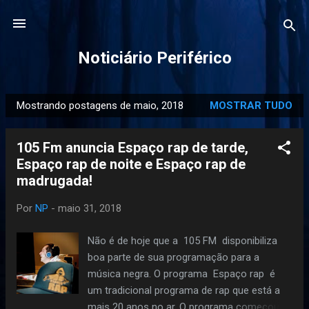
Pular para o conteúdo principal
Noticiário Periférico
Mostrando postagens de maio, 2018
MOSTRAR TUDO
P
o
105 Fm anuncia Espaço rap de tarde,
s
Espaço rap de noite e Espaço rap de
t
madrugada!
a
g
Por
NP
-
maio 31, 2018
e
n
Não é de hoje que a 105 FM disponibiliza
s
boa parte de sua programação para a
música negra. O programa Espaço rap é
um tradicional programa de rap que está a
mais 20 anos no ar. O programa começou