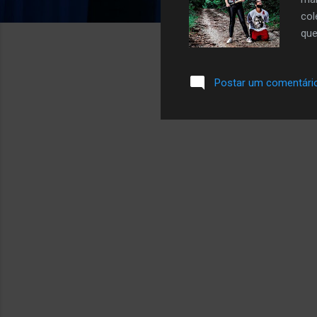
col
que
med
seg
Postar um comentári
35%
tod
pas
mos