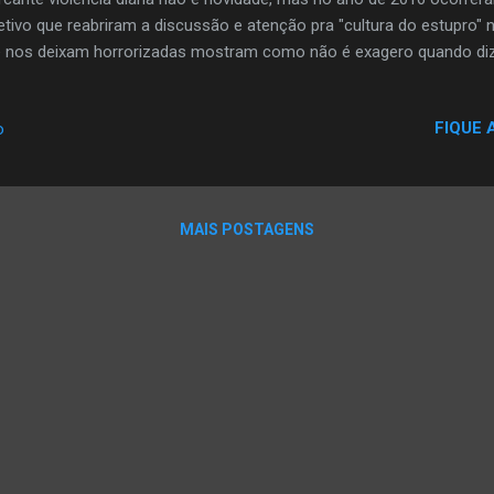
etivo que reabriram a discussão e atenção pra "cultura do estupro" n
 nos deixam horrorizadas mostram como não é exagero quando 
o na rua simplesmente por ser mulher. Uma mulher é estuprada no B
undo estatística recolhida pelo Forum Brasileiro de Segurança Púb
FIQUE 
o
 dos casos são registrados, é possível que a relação seja “de um e
o, no Brasil, 47,6 mil mulheres foram estupradas em 2014, última est
sado o Ipea realizou uma pesquisa a respeito da violência contra a 
tram que a maioria dos brasileiros acredita q...
MAIS POSTAGENS