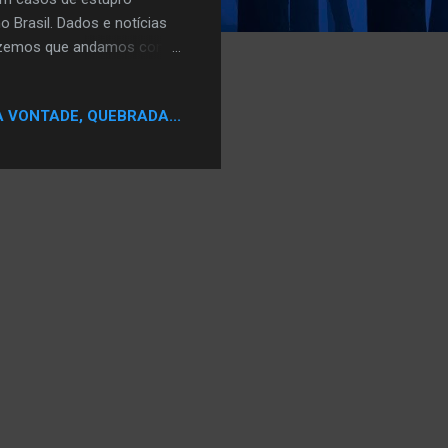
o Brasil. Dados e notícias
dizemos que andamos com
rasil a cada 11 minutos,
lica. Como apenas de 30% a
A VONTADE, QUEBRADA...
stupro a cada minuto”. Ao
atística divulgada. O ano
mulher, os resultados