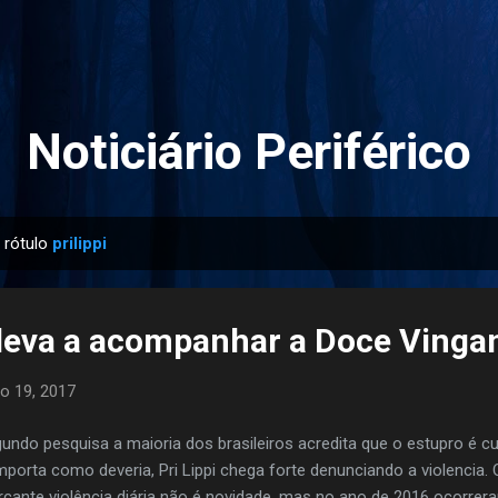
Pular para o conteúdo principal
Noticiário Periférico
 rótulo
prilippi
s leva a acompanhar a Doce Vinga
o 19, 2017
undo pesquisa a maioria dos brasileiros acredita que o estupro é c
porta como deveria, Pri Lippi chega forte denunciando a violencia
cante violência diária não é novidade, mas no ano de 2016 ocorre