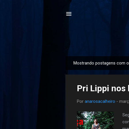
Mostrando postagens com o
P
o
s
Pri Lippi no
t
a
Por
anarosacalheiro
-
març
g
e
Seg
n
com
s
mar