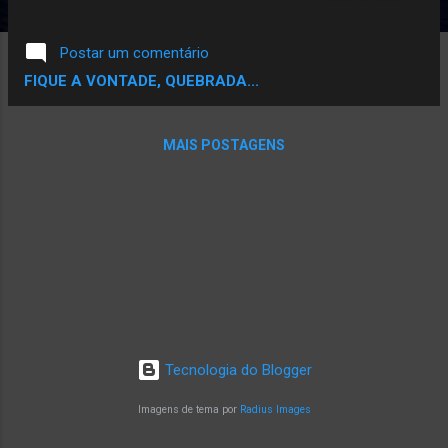
pego a pensar ... CARALHO MALUCO, EU
ACABEI DE ENTRAR NA RODA DE BATE
Postar um comentário
CABEÇA COM A RÚBIA DO RPW ! Tenho
FIQUE A VONTADE, QUEBRADA...
certeza que essa foi a sensação comum a
muitas e muitos presentes no Festival
Batuque 2017, e em todos os outros
MAIS POSTAGENS
eventos que tem o prazer de trombar essa
mulher. Tendo esse fato como start, eu e
meu parceiro Anderson Hebreu decidimos
montar essa matéria surpresa, quem é Rúbia
Paula Fraga e porque todo esse sentimento
de gratidão por essa mulher incrível? Então
essa parte da matéria vem apresentar essa
mulher incrível pelos olhos de outras
mulheres, e logo menos pelos olhos dela
Tecnologia do Blogger
mesma. Espero que gostem, porque nós
amamos! W-Yo, DJ Paul, Rubia - RPW (Foto
Imagens de tema por
Radius Images
acervo RPW) É difícil desvincular a história
da Rúbia Fraga da Rúbia RPW, fora mais de