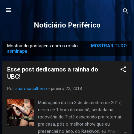
Pular para o conteúdo principal
Noticiário Periférico
Mostrando postagens com o rótulo
MOSTRAR TUDO
P
asminapa
o
s
Esse post dedicamos a rainha do
t
UBC!
a
g
Por
anarosacalheiro
-
janeiro 22, 2018
e
Madrugada do dia 3 de dezembro de 2017,
n
cerca de 1 hora da manhã, sentada na
s
rodoviária do Tietê esperando pra retornar
pra casa, pós o melhor show que eu
presenciei no ano, do Raekwon, eu Ana, me