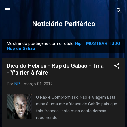
Pular para o conteúdo principal
Noticiário Periférico
Mostrando postagens com o rótulo
Hip
MOSTRAR TUDO
P
Hop de Gabão
o
s
Dica do Hebreu - Rap de Gabão - Tina
t
- Y'a rien à faire
a
g
Por
NP
-
março 01, 2012
e
O Rap é Compromisso Não é Viagem Esta
n
mina é uma mc africana de Gabão pais que
s
fala frances.. esta mina canta demais
recomendo..