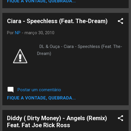
FIQUE A VONTADE, QUEBRADA...
Rashid esbanja maturidade neste trabalho, que
promete fazer muito barulho junto aos fãs,
além de conquistar os ouvidos de quem busca
Ciara - Speechless (Feat. The-Dream)
ótimas poesias aliadas a uma musicalidade
ímpar. Interessados em adquirir este trabalho,
Por
NP
-
março 30, 2010
que tem data oficial de lançamento marcada
para esta quarta-feira (31/3), podem entrar em
DL & Ouça - Ciara - Speechless (Feat. The-
contato através do e-mail
Dream)
mcrashid.vendas@gmail.com Download – “E
Se” single que faz parte do EP – “Hora de
acordar”
Postar um comentário
FIQUE A VONTADE, QUEBRADA...
Diddy ( Dirty Money) - Angels (Remix)
Feat. Fat Joe Rick Ross