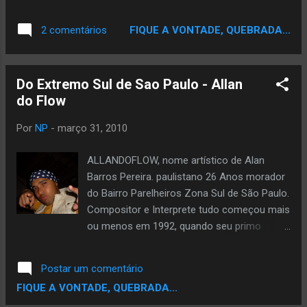
barra pesada das ruas, Rodriguinho, que é
evangélico, nunca saiu da trilha do pagode
FIQUE A VONTADE, QUEBRADA...
2 comentários
romântico. Ainda assim, é grande a influência
do hip hop, em especial de 50 Cent, em seu
novo trabalho, o “filme musical” ‘Uma História
Do Extremo Sul de Sao Paulo - Allan
Assim’. Escrito, dirigido e estrelado pelo próprio
do Flow
Rodriguinho, o curta-metragem filmado em
digital é veículo para trabalhar canções inéditas.
Por
NP
-
março 31, 2010
“Minha influência foi um DVD do (rapper) Usher,
que intercalava uma historinha com vídeos.
ALLANDOFLOW, nome artístico de Alan
Chamei os amigos e fomos embora. De
Barros Pereira. paulistano 26 Anos morador
profissional mesmo, ali, só a edição”, brinca o
do Bairro Parelheiros Zona Sul de São Paulo.
músico, ex-vocalista do grupo de pagode Os
Compositor e Interprete tudo começou mais
Travessos, que deixou em 2004. “Nós já
ou menos em 1992, quando seu primo
misturávamos samba e black music”, diz
(Vulgo Branco) juntamente com outros
Rodriguinho. A produtora do pagodeiro
amigos lançaram um disco Intitulado
registrou e lançou o DVD. E aqui as
Postar um comentário
(Primeiro Ato) Pelo Grupo Pavilhão 9. Alan
semelhanças com 50 Cent ultrapassam as t...
FIQUE A VONTADE, QUEBRADA...
tinha apenas 9 anos não entendia muita as