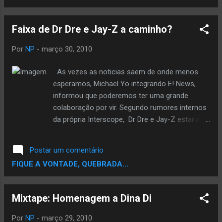
Colômbia. Em notícia relacionada, o veterano
artista está se preparando para lançar seu novo
Faixa de Dr Dre e Jay-Z a caminho?
álbum de estúdio, VvV 2010 . O título é uma
referência ao álbum Venni Vetti Vecci - seu
Por
NP
-
março 30, 2010
trabalho de estréia. Confira abaixo a
performance de 'The Life' na Colômbia: By
As vezes as noticias saem de onde menos
Central do Rap
esperamos, Michael Yo integrando E! News,
informou que poderemos ter uma grande
colaboração por vir. Segundo rumores internos
da própria Interscope, Dr Dre e Jay-Z estariam
preparando uma faixa juntos, talvez o primeiro
Single do Detox. Só nos resta esperar, e torcer
Postar um comentário
para que essa colaboração seja verdadeira.
FIQUE A VONTADE, QUEBRADA...
Confira os Tweets: “Esperando isso para essa
semana, nova faixa do Jay-Z e Dr Dre!!! Mal
posso esperar” “Todos estão comentando
Mixtape: Homenagem a Dina Di
isso na Interscope Records!!” By Rapevolusom
Por
NP
-
março 29, 2010