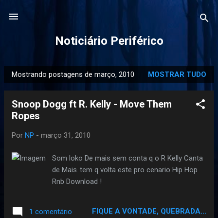
Pular para o conteúdo principal
Noticiário Periférico
Mostrando postagens de março, 2010
MOSTRAR TUDO
P
o
Snoop Dogg ft R. Kelly - Move Them
s
Ropes
t
a
Por
NP
-
março 31, 2010
g
e
Som loko De mais sem conta q o R Kelly Canta
n
de Mais..tem q volta este pro cenario Hip Hop
s
Rnb Download !
FIQUE A VONTADE, QUEBRADA...
1 comentário