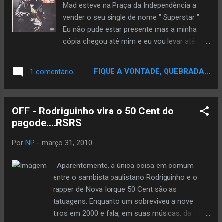
Mad esteve na Praça da Independência a
vender o seu single de nome " Superstar ".
Eu não pude estar presente mas a minha
cópia chegou até mim e eu vou levar até
vocês a música que dá título ao single (
Superstar ) e que conta com a participação
FIQUE A VONTADE, QUEBRADA...
1 comentário
de Abdiel . Link para download: Mediafire By
Hip HopLusoFono
OFF - Rodriguinho vira o 50 Cent do
pagode....RSRS
Por
NP
-
março 31, 2010
Aparentemente, a única coisa em comum
entre o sambista paulistano Rodriguinho e o
rapper de Nova Iorque 50 Cent são as
tatuagens. Enquanto um sobreviveu a nove
tiros em 2000 e fala, em suas músicas, da