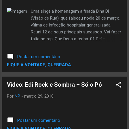
Uma singela homenagem a finada Dina Di
(Visão de Rua), que faleceu nodia 20 de março,
vítima de infecção hospitalar generalizada.
Reuni 12 de seus principais sucessos. Vai fazer
falta no rap. Que Deus a tenha. 01 Deí –
Abertura 02 Dina Di e Lakers – Mente
engatilhada 03 Dina Di e RZO – Intro 04 Dina Di,
Postar um comentário
Kid Nice e Ndee Naldinho – Essa é a lei 05
FIQUE A VONTADE, QUEBRADA...
Visão de Rua – Periferia é o alvo ( com Kid Nice
) 06 Visão de Rua – Herança do Vício (Ao Vivo)
07 Dina Di e Sistema Negro – Deus cria, a rota
Vídeo: Edi Rock e Sombra – Só o Pó
mata 08 Visão de Rua e Negra Li – Vem Vê 09
Visão de Rua e W-Gi – Minha alma chora 10
Por
NP
-
março 29, 2010
Visão de Rua – Meu filho, minhas regras 11
Visão de Rua – Marcas da Adolescência 12
Visão de Rua – A Noiva do Tchock 13 Visão de
Postar um comentário
Rua – Confidências de uma presidiária 14 Deí –
FIQUE A VONTADE, QUEBRADA...
Encerramento CLIQUE-AQUI pra fazer o