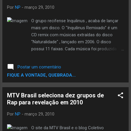
recepção da sua primeira vez em Campo
Por
NP
-
março 29, 2010
Grande (MS) agrada e talvez prepara para o
show incrível que irá fazer mais tarde e marcar
O grupo recifense Inquilinus , acaba de lançar
história como atração especial da Bigornada do
mais um disco. O "Inquilinus Remixado" é um
dia 13 de Março. Festa realizada pela Bigorna
CD remix com músicas extraídas do disco
Produções mensalmente, sempre com bandas
"Naturalidade" , lançado em 2006. O disco
locais e convidados especiais do circuito
possui 11 faixas. Cada música foi produzida
música independente. Não é só a brisa fresca
por beatmakers de vários estados do Brasil. O
da copa das árvores faz Leandro se sentir...
CD conta com a participação de produtores de
Postar um comentário
Curitiba (PR), Campina Grande (PB), Salvador
FIQUE A VONTADE, QUEBRADA...
(BA), Belo Horizonte (MG), São Paulo (SP),
entre outros. A proposta do Inquilinus de lançar
um disco remixado é ter a experiência de ver as
MTV Brasil seleciona dez grupos de
músicas do seu primeiro trabalho, feitas em
Rap para revelação em 2010
diferentes versões por outros produtores. Uma
oportunidade de reunir em um único disco, o
Por
NP
-
março 29, 2010
trabalho de alguns dos principais produtores do
Brasil. Após divulgar o Inquilinus Remixado pelo
O site da MTV Brasil e o blog Coletivo