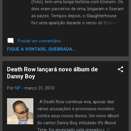
(foto), tem uma longa história com Eminem. Os
dois eram parceiros de rima, brigaram e fizeram
as pazes. Tempos depois, o Slaughterhouse
fez uma aparição durante o verso de Eminem
no vídeo de Forever . O ocorrido gerou
especulações de que o grupo estaria assinando
Postar um comentário
com a Shady Records para lançar seu segundo
FIQUE A VONTADE, QUEBRADA...
álbum de inéditas. Muito foi falado a respeito
na ocasião. Recentemente, novos rumores
sobre a ida do Slaughterhouse para a Shady
Death Row lançará novo álbum de
Records voltaram a pipocar. Joe Budden
Danny Boy
declarou que políticas de gravadora estariam
atrapalhando as negociações. Joell Ortiz foi
Por
NP
-
março 31, 2010
outro que expressou seu descontentamento
sobre o caso. Agora, Royce liberou a faixa
A Death Row continua viva, apesar das
Nobody Fuckin' With Us , música que coloca
várias acusações e processos movidos
ainda mais lenha nos boatos sobre um suposto
contra seus novos donos. Um novo álbum
acordo entre o grupo e a Shady. Se você gosta
do cantor Danny Boy, intitulado It’s About
do branquelo, então começará a gostar de mim
Time, foi anunciado pela gravadora. O