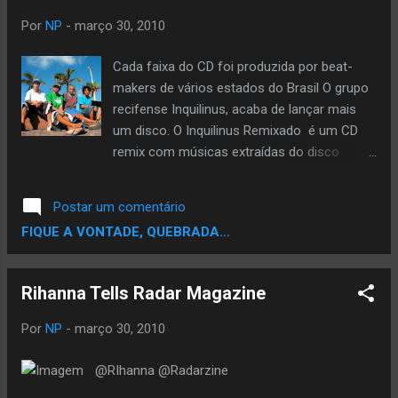
viria a seguir, dizendo que as composições
Por
NP
-
março 30, 2010
seriam feitas num "espaço diferente" do
anterior. Recentemente, Drake disse que ele e
Cada faixa do CD foi produzida por beat-
Eminem estão pensando numa nova parceria,
makers de vários estados do Brasil O grupo
mas ainda não há outros detalhes sobre o
recifense Inquilinus, acaba de lançar mais
projeto.
um disco. O Inquilinus Remixado é um CD
remix com músicas extraídas do disco
Naturalidade, lançado em 2006 . O disco
possui 11 faixas. Cada música foi produzida
Postar um comentário
por beat-makers de vários estados do Brasil.
FIQUE A VONTADE, QUEBRADA...
O CD conta com a participação de
produtores de Curitiba (PR), Campina Grande
(PB), Salvador (BA), Belo Horizonte (MG),
Rihanna Tells Radar Magazine
São Paulo (SP), entre outros. A proposta do
Inquilinus de lançar um disco remixado é ter
Por
NP
-
março 30, 2010
a experiência de ver as músicas do seu
primeiro trabalho, feitas em diferentes
@RIhanna @Radarzine
versões por outros produtores. Uma