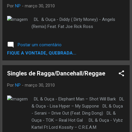
Por
NP
-
março 30, 2010
DL & Ouça - Diddy ( Dirty Money) - Angels
(Remix) Feat. Fat Joe Rick Ross
Postar um comentário
FIQUE A VONTADE, QUEBRADA...
Singles de Ragga/Dancehall/Reggae
Por
NP
-
março 30, 2010
DL & Ouça - Elephant Man – Shot Will Bark DL
& Ouça - Lisa Hyper – My Suppone DL & Ouça
- Serani – Drive Out (Feat. Ding Dong) DL &
Ouça - TOK – Real Hot Gal DL & Ouça - Vybz
Kartel Ft Lord Kossity – C.R.E.A.M