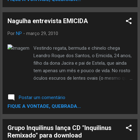
download Scratches e Colagens : Deí
Nagulha entrevista EMICIDA
Por
NP
-
março 29, 2010
Vestindo regata, bermuda e chinelo chega
Leandro Roque dos Santos, o Emicida, 24 anos,
filho da dona Jacira e pai de Estela, que ainda
tem apenas um mês e pouco de vida. No rosto
óculos escuros de lentes ovais (o mesmo que
aparece no clipe de “Triunfo”). Sorri ao avistar o
local da entrevista: restaurante na beira d’um
Postar um comentário
córrego que mistura o barulho da água corrente
FIQUE A VONTADE, QUEBRADA...
com um sambinha de leve no violão.
Acompanhado por seu irmão e produtor
Evandro, os Djs Nyack e Roger e a produtora do
Grupo Inquilinus lança CD "Inquilinus
coletivo Bigorna, Letz Spíndola, passa alguns
Remixado" para download
minutos cantando e batucando na mesa. A