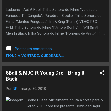
Ludacris - Act A Fool Trilha Sonora do Filme "Velozes e
Furiosos 1" Gangsta's Paradise - Coolio Trilha Sonora do
Filme "Mentes Perigosas" I'm A King (Remix) VIDEO P$C
F/T.I. Trilha Sonora do Filme "Ritmo e Sonho" Will Smith -
Men In Black Trilha Sonora do Filme "Homens de Preto" 50
Cent - Hustler's Ambition Trilha Sonora do Filme "Fique Rico
ou Morra Tentando" Methodman & Redman - Part II Trilha
Postar um comentário
Sonora do Filme "How High" Erykah Badu ft. Common - Love
FIQUE A VONTADE, QUEBRADA...
of My Life Trilha Sonora do Filme "Brown Sugar" Eminem -
Lose Yourself Trilha Sonora do Filme "8 Mile"
8Ball & MJG ft Young Dro - Bring It
Back
Por
NP
-
março 30, 2010
Grand Hustle oficialmente chuta a porta para o
verão 2010 com um presente Download Aqui