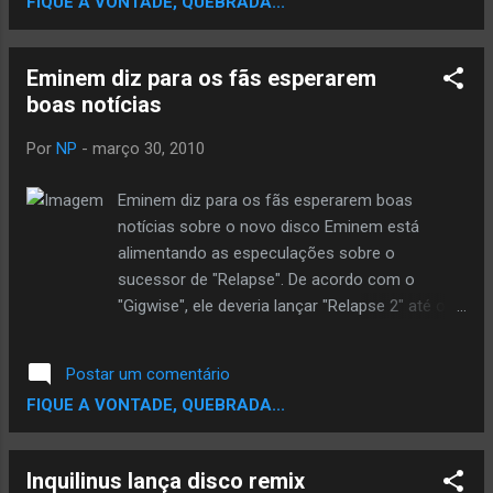
FIQUE A VONTADE, QUEBRADA...
Eminem diz para os fãs esperarem
boas notícias
Por
NP
-
março 30, 2010
Eminem diz para os fãs esperarem boas
notícias sobre o novo disco Eminem está
alimentando as especulações sobre o
sucessor de "Relapse". De acordo com o
"Gigwise", ele deveria lançar "Relapse 2" até o
fim do ano, mas a gravação falhou na hora de
se tornar real. Mesmo asim, ele deixou a
Postar um comentário
seguinte mensagem no Twitter: "não se
FIQUE A VONTADE, QUEBRADA...
preocupem. Boas notícias estão chegando".
Quando estreou "Relapse", marcando o
primeiro disco de estúdio em cinco anos, ele
Inquilinus lança disco remix
havia anunciado detalhes sobre o trabalho que