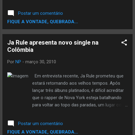
oportunidade de reunir em um único disco, o
trabalho de alguns dos principais produtores
Postar um comentário
do Brasil. NOVO TRABALHO - Após divulgar
FIQUE A VONTADE, QUEBRADA...
o Inquilinus Remixado pelo Brasil, o Inquilinus
pretende concentrar os trabalhos na
produção de um novo disco com músicas
Ja Rule apresenta novo single na
inéditas. O grupo já está em estúdio
Colômbia
gravando algum...
Por
NP
-
março 30, 2010
Em entrevista recente, Ja Rule prometeu que
estará retornando aos velhos tempos. Após
lançar três álbuns platinados, é difícil acreditar
que o rapper de Nova York esteja batalhando
para voltar ao topo das paradas, um lugar com
o qual já estava acostumado. Nesta sexta-feira
(26 de março), Ja Rule fez a primeira
Postar um comentário
apresentação ao vivo de seu novo single, The
FIQUE A VONTADE, QUEBRADA...
Life , em um show realizado em Medellín,