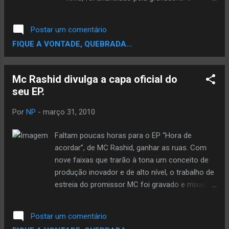
também, porque daqui pra frente, toda vez que
primeiro single será It’s About U . Danny Boy
você o ver, você me verá também , diz Royce
despontou para a fama após participar de
Postar um comentário
no...
vários sucessos de Tupac Shakur, entre eles:
FIQUE A VONTADE, QUEBRADA...
I Ain’t Mad At Cha , Picture Me Rollin e
Heaven Aint Hard to 2 Find . It’s About Time
chegará às lojas em 20 de abril. Confira
Mc Rashid divulga a capa oficial do
abaixo o vídeo de I Ain’t Mad At Cha. A faixa,
seu EP.
que conta com participação de Danny Boy,
foi lançada como o quarto single do multi-
Por
NP
-
março 31, 2010
platinado álbum All Eyez on Me de Tupac.
Muitos consideram esse trabalho como o
Faltam poucas horas para o EP “Hora de
maior álbum de rap de todos os tempos. By
acordar”, de MC Rashid, ganhar as ruas. Com
Central do Rap
nove faixas que trarão à tona um conceito de
produção inovador e de alto nível, o trabalho de
estreia do promissor MC foi gravado e mixado
por MC Marechal e Luiz Café no estúdio Um Só
Caminho, em Niterói (RJ). Com 22 anos
Postar um comentário
completados há pouco mais de uma semana,