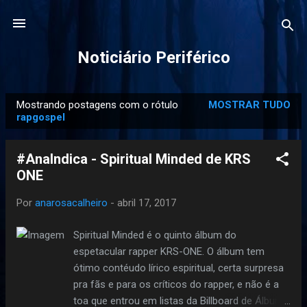
Pular para o conteúdo principal
Noticiário Periférico
Mostrando postagens com o rótulo
MOSTRAR TUDO
P
rapgospel
o
s
#AnaIndica - Spiritual Minded de KRS
t
ONE
a
g
Por
anarosacalheiro
-
abril 17, 2017
e
Spiritual Minded é o quinto álbum do
n
espetacular rapper KRS-ONE. O álbum tem
s
ótimo contéudo lírico espiritual, certa surpresa
pra fãs e para os críticos do rapper, e não é a
toa que entrou em listas da Billboard de Álbuns