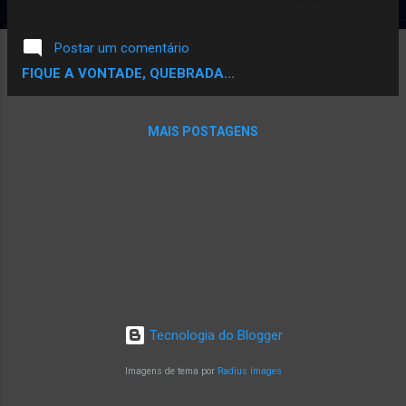
Independentes dos EUA , Top Álbuns Gospel e
Top Álbuns de R&B / Hip Hop. Ainda no clima de
Postar um comentário
Páscoa, e de renovação dos mais diversos
FIQUE A VONTADE, QUEBRADA...
espíritos de paz que vocês levam consigo
independente de religião ou da falta dela, hoje é
dia de falar sobre um álbum que eu gosto
MAIS POSTAGENS
bastante. Spiritual Minded, do meu MC favorito,
KRS ONE. Pra quem não sabe, KRS One é um
acrônimo de Knowledge Reigns Supreme Over
Nearly Everbody (Conhecimento reina supremo
sobre quase todo mundo) , e a história de vida
e profissional dele merecem um post a parte.
Vamos falar de música! Quem acreditaria que
KRS ONE lançaria um álbum gospel? O título
Spiritual Minded mais parecia ser uma paródia
Tecnologia do Blogger
do clássico Criminal Minded, de 1980. Ao
contrário do que muitos disseram na época, o
Imagens de tema por
Radius Images
álb...