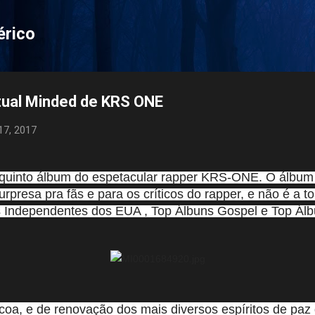
Pular para o conteúdo principal
érico
itual Minded de KRS ONE
 17, 2017
o quinto álbum do espetacular rapper KRS-ONE. O álbum
 surpresa pra fãs e para os críticos do rapper, e não é a t
s Independentes dos EUA , Top Álbuns Gospel e Top Ál
coa, e de renovação dos mais diversos espíritos de paz