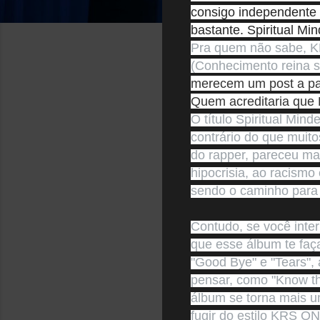
consigo independente d
bastante. Spiritual M
Pra quem não sabe, K
(Conhecimento reina 
merecem um post a par
Quem acreditaria que
O título Spiritual Min
contrário do que muito
do rapper, pareceu mai
hipocrisia, ao racismo
sendo o caminho para l
Contudo, se você inter
que esse álbum te faç
"Good Bye" e "Tears", 
pensar, como "Know thy
álbum se torna mais u
fugir do estilo KRS ON