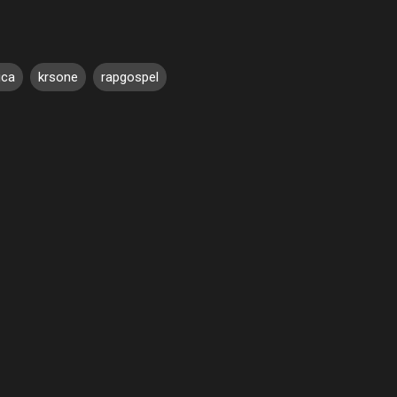
ica
krsone
rapgospel