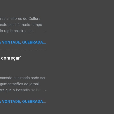
s e leitores do Cultura
texto que há muito tempo
 rap brasileiro, que
aulistano Racionais MC's.
A VONTADE, QUEBRADA...
aís a crença de que o
os antepassados nem nossa
adores de opinião
o começar"
cimento. Assim, o sítio
ão da rica história do
relativamente curto d...
a mansão queimada após ser
argumentações ao jornal.
ra que o incêndio se inicia-
e." Shaniqua disse além que
A VONTADE, QUEBRADA...
kins disse que alguém
da mansão.