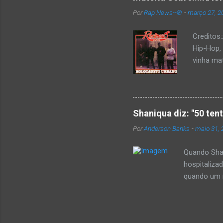
Por
Rap News--®
-
março 27, 2
Creditos
Hip-Hop,
vinha mat
completa
Como de 
brasilei
rica hist
Shaniqua diz: "50 ten
minimame
Por
Anderson Banks
-
maio 31, 
Cultura 
hip-hop b
Quando Shan
hospitaliza
quando um re
se,ela disse
50 cent ter
invadiu a c