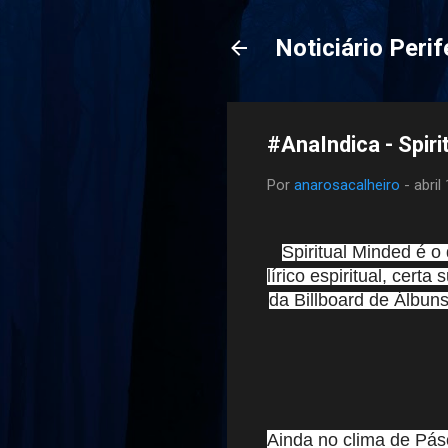
Noticiário Perif
#AnaIndica - Spir
Por
anarosacalheiro
-
abril
Spiritual Minded é 
lírico espiritual, certa
da Billboard de Álbun
Ainda no clima de Pás