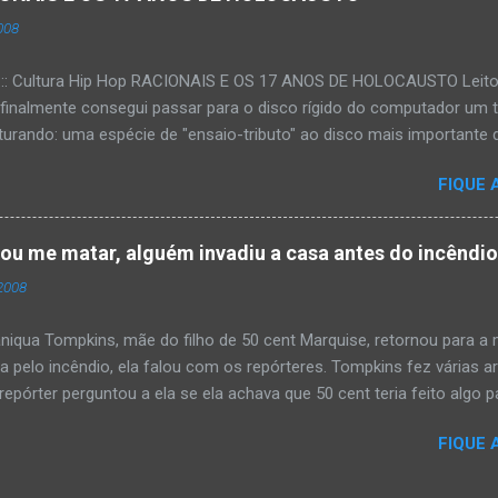
008
:::: Cultura Hip Hop RACIONAIS E OS 17 ANOS DE HOLOCAUSTO Leitora
 finalmente consegui passar para o disco rígido do computador um 
urando: uma espécie de "ensaio-tributo" ao disco mais importante do
rá 17 anos agora em 2008. Falo de "Holocausto Urbano", do grupo p
FIQUE 
costume, uma pequena digressão. É muito disseminada em nosso p
ro não tem memória. Fala-se muito por aí que não cultuamos noss
ória sociocultural. No que diz respeito ao hip-hop, cabe a nós, form
tou me matar, alguém invadiu a casa antes do incêndi
nte responsáveis, tentar mudar essa trajetória de descaso e esque
2008
Hip-Hop tornou-se mais um dos espaços de preservação e disseminaç
rasileiro. Olha, já temos muita história pra contar, apesar do espaço 
iqua Tompkins, mãe do filho de 50 cent Marquise, retornou para 
da pelo incêndio, ela falou com os repórteres. Tompkins fez várias 
pórter perguntou a ela se ela achava que 50 cent teria feito algo pa
 "sim teria, ele é obcecado e se ele não pode ter algo , ninguém pod
FIQUE 
ia mandando alguém para mata-lá e para asistir o que ele faz'. Tomp
asa ás 4 horas da manhã um pouco antes do incêndio tomar conta 