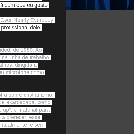
 álbum que eu gosto 
ver Nearly Everbody 
 profissional dele 
nded, de 1980. Ao 
na linha de trabalho 
hos, dirigida a 
seu microfone como 
ra sobre cristianismo, 
de exarcebada, como 
up", e material para 
a oferecer, esse 
itualmente, e sem 