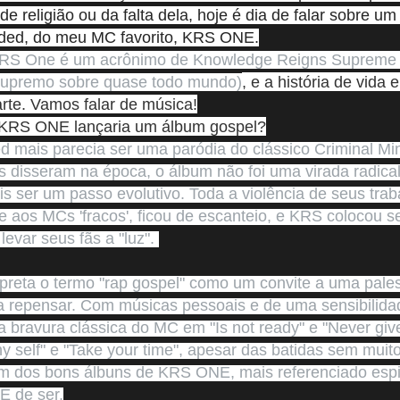
e religião ou da falta dela, hoje é dia de falar sobre um
inded, do meu MC favorito, KRS ONE.
RS One é um acrônimo de Knowledge Reigns Supreme O
supremo sobre quase todo mundo)
, e a história de vida e
te. Vamos falar de música!
 KRS ONE lançaria um álbum gospel?
ded mais parecia ser uma paródia do clássico Criminal Mi
s disseram na época, o álbum não foi uma virada radical 
s ser um passo evolutivo. Toda a violência de seus trabal
 e aos MCs 'fracos', ficou de escanteio, e KRS colocou 
evar seus fãs a "luz". 
preta o termo "rap gospel" como um convite a uma palest
a repensar. Com músicas pessoais e de uma sensibilida
a bravura clássica do MC em "Is not ready" e "Never give 
 self" e "Take your time", apesar das batidas sem muito 
m dos bons álbuns de KRS ONE, mais referenciado espir
E de ser.