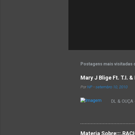
Postagens mais visitadas 
Mary J Blige Ft. T.I. 
Por
NP
-
setembro 10, 2010
DL & OUÇA - 
Materia Sobre:::.R