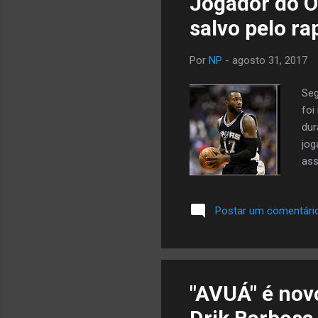
Jogador do O
salvo pelo ra
Por
NP
-
agosto 31, 2017
Seg
foi
dur
jog
ass
sua
dis
Postar um comentári
fur
com
Par
do 
"AVUÁ" é nov