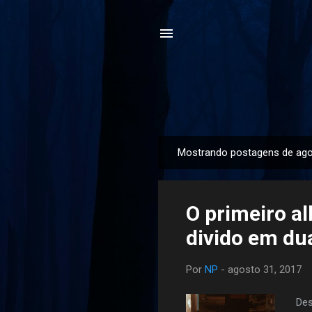
Mostrando postagens de ago
P
o
s
O primeiro a
t
a
divido em du
g
e
Por
NP
-
agosto 31, 2017
n
s
Des