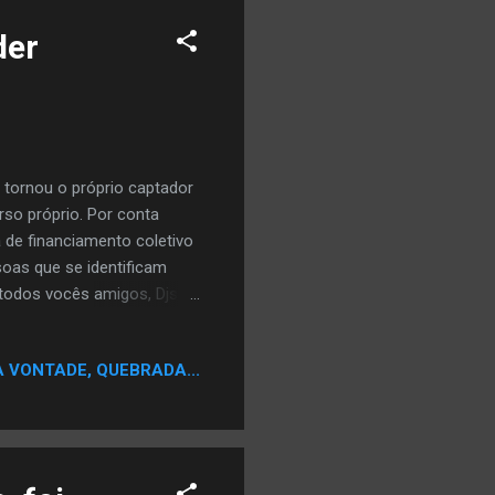
der
 tornou o próprio captador
rso próprio. Por conta
de financiamento coletivo
soas que se identificam
a todos vocês amigos, Djs,
e da Black Music, a
ca, pois estou comemorando
A VONTADE, QUEBRADA...
 disco "Dj Hum e o Expresso
 linda edição do LP 140g
s incluindo uma linha de