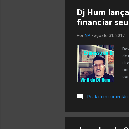
Dj Hum lança
financiar seu
Por
NP
-
agosto 31, 2017
Dev
de 
dis
ond
com
fan
faz
Postar um comentári
30 
do 
com
cam