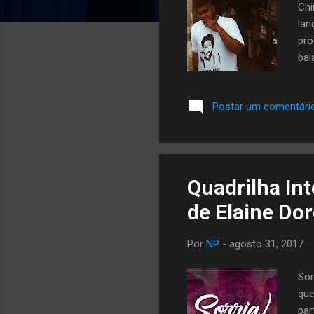
Chi
lan
pro
bai
Postar um comentári
Quadrilha Int
de Elaine Do
Por
NP
-
agosto 31, 2017
Sor
que
par