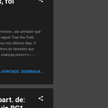
 foi
Simmons , ala-armador que
 rapper Trae tha Truth
ey nos últimos dias. O
 hora do desastre que
s crianças presentes em
 eram crianças. O jogador
heia em tempos de
A VONTADE, QUEBRADA...
de macarrão. Quando a
 familia em segurança.
gos em comum com o jogador
..
art. de: