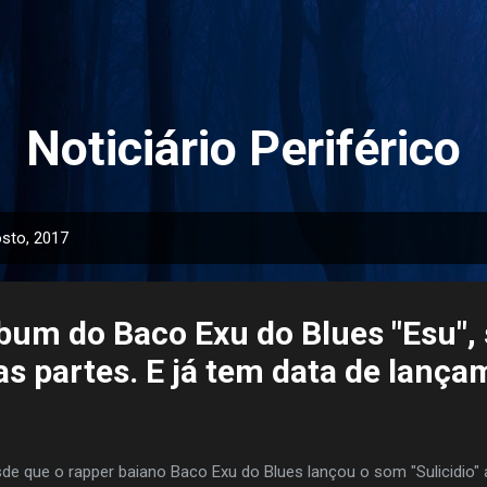
Pular para o conteúdo principal
Noticiário Periférico
sto, 2017
lbum do Baco Exu do Blues "Esu",
as partes. E já tem data de lanç
de que o rapper baiano Baco Exu do Blues lançou o som "Sulicidio"