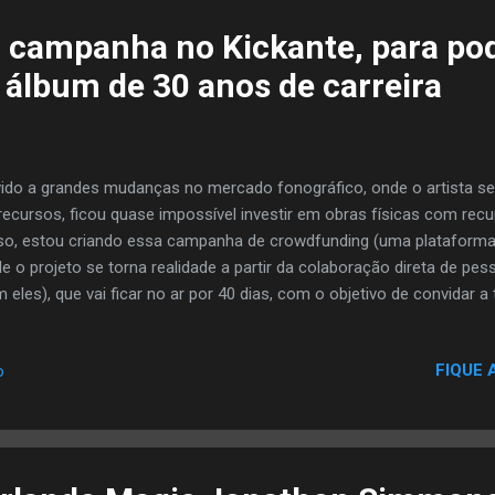
 campanha no Kickante, para po
 álbum de 30 anos de carreira
ido a grandes mudanças no mercado fonográfico, onde o artista se
recursos, ficou quase impossível investir em obras físicas com recu
so, estou criando essa campanha de crowdfunding (uma plataforma 
e o projeto se torna realidade a partir da colaboração direta de pes
 eles), que vai ficar no ar por 40 dias, com o objetivo de convidar 
s, colecionadores, apreciadores e simpatizantes da cultura Hip Hop 
erem parte deste momento raro e único da minha trajetória artísti
FIQUE 
o
anos de carreira. Vocês vão adquirir com exclusividade o meu novo
Groove" em Vinil com tiragem limitada (somente 500 unidades), uma
 capa gatefold (Dupla) Vocês poderão optar pelos 8 Kits disponívei
iseta exclusiva da t...