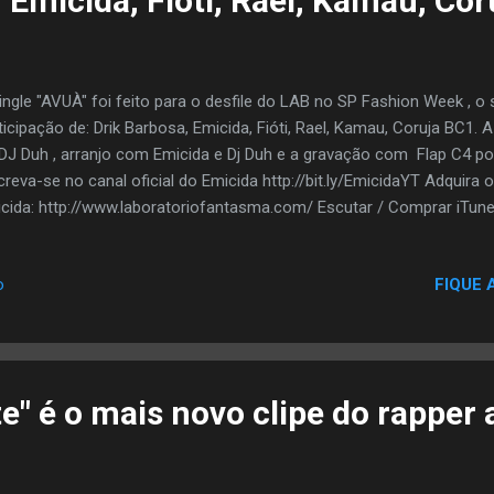
 Emicida, Fióti, Rael, Kamau, Co
ingle "AVUÀ" foi feito para o desfile do LAB no SP Fashion Week , 
ticipação de: Drik Barbosa, Emicida, Fióti, Rael, Kamau, Coruja BC1.
DJ Duh , arranjo com Emicida e Dj Duh e a gravação com Flap C4 por
creva-se no canal oficial do Emicida http://bit.ly/EmicidaYT Adquira 
cida: http://www.laboratoriofantasma.com/ Escutar / Comprar iTunes 
tify http://bit.ly/SpotifyEmicida Deezer http://bit.ly/DeezerEmicida Cur
ps://twitter.com/Emicida Facebook https://www.facebook.com/Emici
FIQUE 
o
p://instagram.com/emicida
e" é o mais novo clipe do rapper