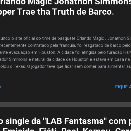
rlando Magic Jonathon Simmons,
pper Trae tha Truth de Barco.
undo o site oficial do time de basquete Orlando Magic , Jonathon 
 recentemente contratado pela franquia, foi resgatado de barco pelo
ante evacuação em Houston. A cidade foi atingida pelo furacão Harv
ador Simmons é natural da cidade de Houston e estava em casa na
olou o Texas. O jogador teve que ficar sem comer para alimentar a
 residência. Tinha pelo menos 20 pessoas na casa, e por volta de 8
se que quando era pequeno sua mãe sempre manteve a geladeira c
FIQUE 
o
acões. E dessa vez Simmons, por um dia e meio comeu um pacote 
ida acabou, Simmons começou a procurar opções para colocar sua
a sua sorte, Trae Tha Truth , proprietário de um barco, tinha ami
Magic. "Eles trouxeram um barco para Houston porque Trae também.
o single da "LAB Fantasma" com p