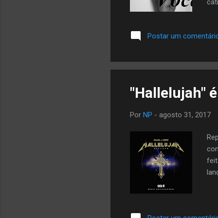
cat
mos
par
Postar um comentári
ASS
de 
ano
"Hallelujah" 
Por
NP
-
agosto 31, 2017
Rep
com
fei
lan