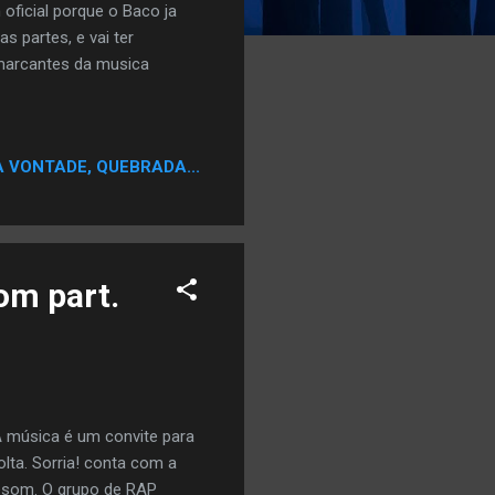
oficial porque o Baco ja
 partes, e vai ter
 marcantes da musica
A VONTADE, QUEBRADA...
com part.
 A música é um convite para
olta. Sorria! conta com a
besom. O grupo de RAP