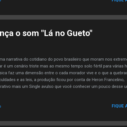
o
ança o som "Lá no Gueto"
ma narrativa do cotidiano do povo brasileiro que moram nos extremos
ar é um cenário triste mas ao mesmo tempo solo fértil para várias 
ica faz uma dimensão entre o cada morador vive e o que a quebrad
iculdades e as leis, a produção ficou por conta de Heron Francelino,
erativo mais um Single avulso que você conhecer um pouco desse un
FIQUE 
o