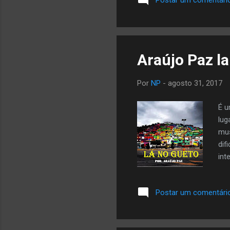
Postar um comentári
Araújo Paz l
Por
NP
-
agosto 31, 2017
É u
lug
mus
dif
int
Postar um comentári