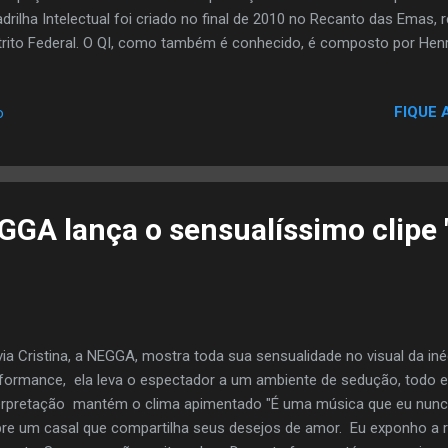
drilha Intelectual foi criado no final de 2010 no Recanto das Emas, 
trito Federal. O QI, como também é conhecido, é composto por Henri
A: Nos Acompanhe: Instagram: https://instagram.com/quadrilhainte
ps://www.facebook.com/quadrilhaintual Twitter: https://twitter.com/of
FIQUE 
o
GGA lança o sensualíssimo clipe 
via Cristina, a NEGGA, mostra toda sua sensualidade no visual da iné
formance, ela leva o espectador a um ambiente de sedução, todo e
erpretação mantém o clima apimentado "É uma música que eu nunca i
re um casal que compartilha seus desejos de amor. Eu exponho a