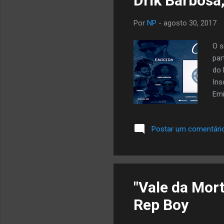
Drik Barbosa,
Por
NP
-
agosto 30, 2017
O s
par
do 
Ins
Emi
Spo
htt
Postar um comentári
htt
"Vale da Mort
Rep Boy