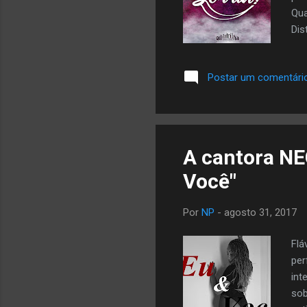
Qua
Dis
OUÇ
htt
Postar um comentári
A cantora NE
Você"
Por
NP
-
agosto 31, 2017
Flá
per
int
sob