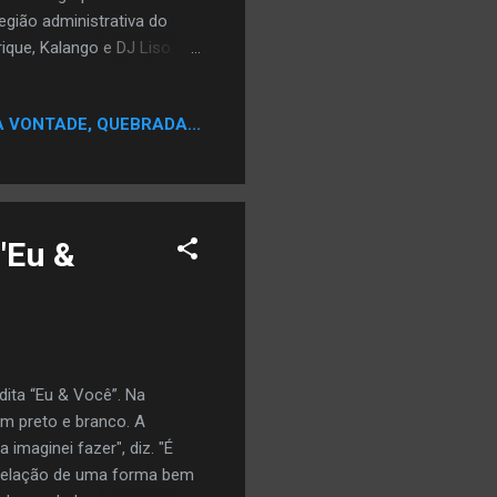
região administrativa do
que, Kalango e DJ Liso.
lectual Facebook:
icialqi/
A VONTADE, QUEBRADA...
"Eu &
dita “Eu & Você”. Na
m preto e branco. A
maginei fazer", diz. "É
 relação de uma forma bem