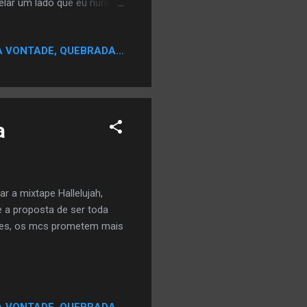
velar um lado que eu nunca
rank Jay, “Eu & Você” fará
 setembro de 2017.
A VONTADE, QUEBRADA...
compõe desde os 12 anos
 Best Off Life". Aos 20
s Gerai...
a
 a mixtape Hallelujah,
 a proposta de ser toda
entes, os mcs prometem mais
A VONTADE, QUEBRADA...