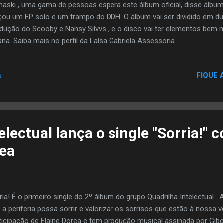
naski , uma gama de pessoas espera este álbum oficial, disse álbum 
çou um EP solo e um trampo do DDH. O álbum vai ser dividido em duas
dução do Scooby e Nansy Silvvs , e o disco vai ter elementos bem
ana. Saiba mais no perfil da Laísa Gabriela Assessoria
FIQUE 
o
electual lança o single "Sorria!" 
rea
ria! É o primeiro single do 2º álbum do grupo Quadrilha Intelectual .
 a periferia possa sorrir e valorizar os sorrisos que estão à nossa v
ticipação de Elaine Dorea e tem produção musical assinada por Gi