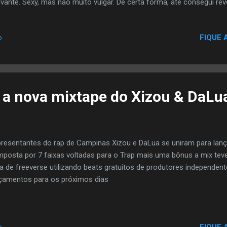
ivante. Sexy, mas não muito vulgar. De certa forma, até consegui re
traria para ninguém, a não ser em quatro paredes". Produzida por F
te do primeiro álbum da NEGGA, ‘Rosas & Perfumes’, previsto para
FIQUE 
o
ISTA: Sobre a NEGGA Natural de Poços de Caldas, MG, a NEGGA 
idade. Na igreja formou o grupo "Ladies" e lambém fez parte do "The
s, ela iniciou a carreira solo. Participou de diversos eventos em Mina
é a nova mixtape do Xizou & DaLu
resentantes do rap de Campinas Xizou e DaLua se uniram para lançar
posta por 7 faixas voltadas para o Trap mais uma bônus a mix teve
ta de freeverse utilizando beats gratuitos de produtores independ
çamentos para os próximos dias
FIQUE 