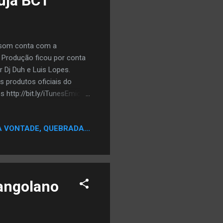
ruja BC1
o som conta com a
 A Produção ficou por conta
 Dj Duh e Luis Lopes.
os produtos oficiais do
http://bit.ly/iTunesEmicida
tir Twitter
daOficial Instagram
A VONTADE, QUEBRADA...
 angolano