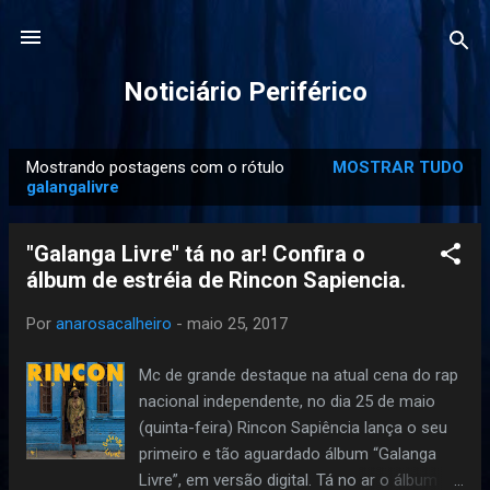
Pular para o conteúdo principal
Noticiário Periférico
Mostrando postagens com o rótulo
MOSTRAR TUDO
P
galangalivre
o
s
"Galanga Livre" tá no ar! Confira o
t
álbum de estréia de Rincon Sapiencia.
a
g
Por
anarosacalheiro
-
maio 25, 2017
e
Mc de grande destaque na atual cena do rap
n
nacional independente, no dia 25 de maio
s
(quinta-feira) Rincon Sapiência lança o seu
primeiro e tão aguardado álbum “Galanga
Livre”, em versão digital. Tá no ar o álbum de