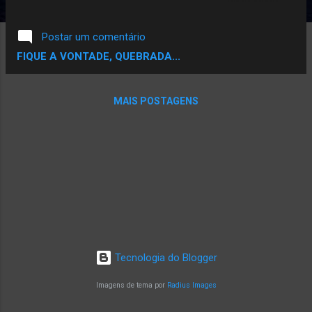
estréia de Rincon Sapiencia! Galanga livre é
o nome do álbum e nesse projeto, Rincon
Postar um comentário
Sapiência fala do empoderamento da
FIQUE A VONTADE, QUEBRADA...
comunidade preta brasileira. E para contar a
história, ele usa como base a saga de
liberdade do escravo Galanga, personagem
MAIS POSTAGENS
de um conto fictício criado por Danilo Albert
Ambrósio. Aprimorando a originalidade de
suas composições, já marcadas por
influências das músicas africana, eletrônica
e jamaicana, no novo disco ele revela
maturidade poética e musical em 11 faixas e
mais duas bônus tracks. A notória negritude
que distingue o trabalho de estreia do Mc
paulistano se faz sentir nos ritmos, que vão
Tecnologia do Blogger
desde a capoeira até o blues, passando pelo
coco e pela tropicália, até o afrobeat,
Imagens de tema por
Radius Images
permeadas pela sua veia rock and roll
caracterí...