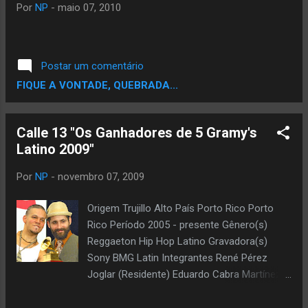
Por
NP
-
maio 07, 2010
Postar um comentário
FIQUE A VONTADE, QUEBRADA...
Calle 13 "Os Ganhadores de 5 Gramy's
Latino 2009"
Por
NP
-
novembro 07, 2009
Origem Trujillo Alto País Porto Rico Porto
Rico Período 2005 - presente Gênero(s)
Reggaeton Hip Hop Latino Gravadora(s)
Sony BMG Latin Integrantes René Pérez
Joglar (Residente) Eduardo Cabra Martínez
(Visitante) Página oficial LaCalle13.com
Myspace : Myspace.com/calle13officialsite