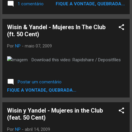
FIQUE A VONTADE, QUEBRADA...
1 comentário
Calle 13 (português: Rua 13) é uma dupla de
reggaeton de Porto Rico. É composta por:
René Pérez conhecido por Residente e
Wisin & Yandel - Mujeres In The Club
Eduardo Cabra conhecido por Visitante.
(ft. 50 Cent)
Seus apelidos provêm da identificação que
tinham que dar ao segurança para entrar no
Por
NP
-
maio 07, 2009
setor El Conquistador de Trujillo Alto, Porto
Rico onde ficava suas casas. René é o
Download this video: Rapidshare / Depositfiles
cantor e compositor, e Eduardo faz backing
vocal, também é compositor e pianista. Sua
irmã, Ileana Cabra chamada PG-13 (uma
Postar um comentário
classificação usada nos Estados Unidos
FIQUE A VONTADE, QUEBRADA...
para um filme não recomendado a menores
de 13 anos; Ileana era uma adolescente ao
iniciar seu trabalho com seu irmão) contribui
Wisin y Yandel - Mujeres in the Club
em algumas músicas como a voz feminina
(feat. 50 Cent)
de Calle 13. A mãe de René e Ileana, Flor
Joglar d...
Por
NP
-
abril 14, 2009