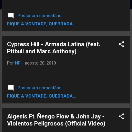
Misturado com Reggaeton Inclusive a Letra
é Brasileira de uma lambada muito famosa
Postar um comentário
do fim dos anos 80 começo dos 90.
FIQUE A VONTADE, QUEBRADA...
Cypress Hill - Armada Latina (feat.
Pitbull and Marc Anthony)
Por
NP
-
agosto 20, 2010
Postar um comentário
FIQUE A VONTADE, QUEBRADA...
Algenis Ft. Ñengo Flow & John Jay -
Violentos Peligrosos (Official Video)