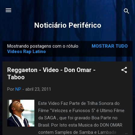
Pular para o conteúdo principal
Noticiário Periférico
Mostrando postagens com o rótulo
MOSTRAR TUDO
P
Videos Rap Latino
o
s
Reggaeton - Video - Don Omar -
t
Taboo
a
g
Por
NP
-
abril 23, 2011
e
Este Video Faz Parte de Trilha Sonora do
n
Filme "Velozes e Furiosos 5" é Ultimo Filme
s
da SAGA , que foi gravado Boa Parte no
Brasil. Por Isto esta Musica do DON OMAR
contem Samples de Samba e Lambada