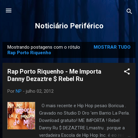
Pular para o conteúdo principal
Noticiário Periférico
Mostrando postagens com o rótulo
MOSTRAR TUDO
P
Rap Porto Riquenho
o
s
Rap Porto Riquenho - Me Importa
t
Danny Dezaztre $ Rebel Ru
a
g
Por
NP
-
julho 02, 2012
e
O mais recente e Hip Hop pesao Boricua .
n
Gravado no Studio D Oro 'em Barrio La Perla.
s
Download gratuito! ME IMPORTA ! Rebel
Danny Ru $ DEZAZTRE Lmastru . porque a
verdadeira Escola de Hip Hop Inc. é eo resto