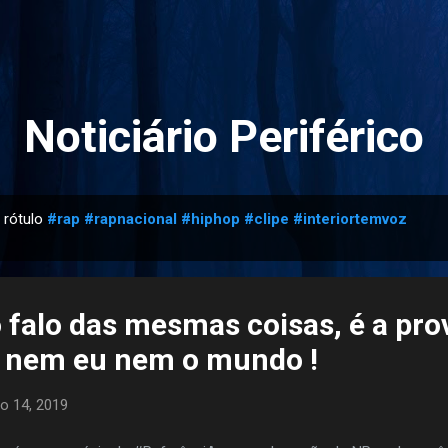
Pular para o conteúdo principal
Noticiário Periférico
 rótulo
#rap #rapnacional #hiphop #clipe #interiortemvoz
 falo das mesmas coisas, é a pro
 nem eu nem o mundo !
o 14, 2019