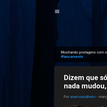
Mostrando postagens com o
P
#lancamento
o
s
t
Dizem que só
a
nada mudou,
g
e
n
Por
anarosacalheiro
-
març
s