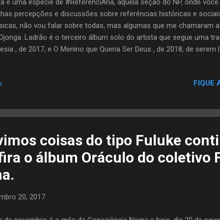
a é uma espécie de #ReferênciAna, aquela seção do NP, onde você
has percepções e discussões sobre referências históricas e sociais
icas, não vou falar sobre todas, mas algumas que me chamaram a
Djonga. Ladrão é o terceiro álbum solo do artista que segue uma tr
esia , de 2017, e O Menino que Queria Ser Deus , de 2018, de serem 
ço. Confesso que a primeira vez que ouvi, não gostei. Talvez por te
nção, eu priorizei o todo e acabei não dando atenção pras letras c
FIQUE 
o
não gostei, pois pareciam o mesmo disco, mas depois compreendi a p
Triavk nos diz muito. Alguns versos achei que ficaram soltos no me
s com uma auto-reflexão pensando alto pra que nos escutássemos
cepção, não prejudicaram o disco como um todo,...
vimos coisas do tipo Fuluke cont
nfira o álbum Oráculo do coletivo 
na.
mbro 20, 2017
 de novembro é o mês da Consciência Negra e hoje, dia 20 de nov