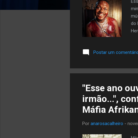
Ess
min
mús
do 
Her
mar
ate
Postar um comentári
eu 
Hat
mai
per
"Esse ano ou
irmão...", co
Máfia Afrika
Por
anarosacalheiro
-
nove
Mês