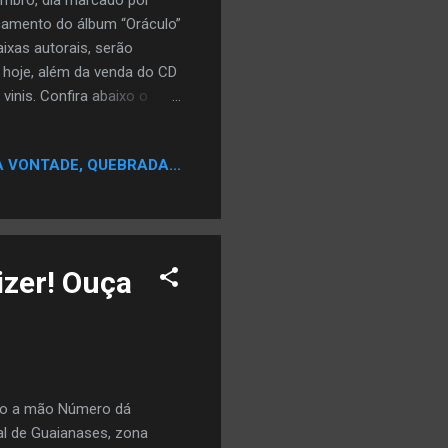
çamento do álbum “Oráculo”
ixas autorais, serão
 hoje, além da venda do CD
vinis. Confira abaixo o
cam o posicionamento
 Máfia Afrikana” compõem a
A VONTADE, QUEBRADA...
gro. Utilizando o Rap como
ção, entretenimento e
 um coletivo musical que tem
izer! Ouça
ito a mão Número dá
al de Guaianases, zona