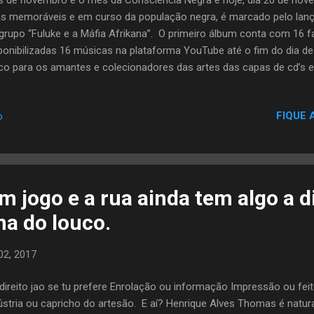
as memoráveis e em curso da população negra, é marcado pelo lan
grupo “Fuluke e a Máfia Afrikana”. O primeiro álbum conta com 16 fa
ponibilizadas 16 músicas na plataforma YouTube até o fim do dia de
ico para os amantes e colecionadores das artes das capas de cd’s e 
 Quilombola: O álbum é recheado de letras politizadas e que mar
ítico da negritude sobrevivente e periférica. Há tempos “Fuluke e a
FIQUE 
o
a cultural de Campinas, berço de tantos clássicos, vide Sistema Ne
trumento para denunciar as desigualdades e também a conscientiza
sso da juventude periférica à cultura. “Fuluke e a Máfia Afrikana” é
zes na música preta popular...
m jogo e a rua ainda tem algo a d
a do louco.
 02, 2017
direito jao se tu prefere Enrolação ou informação Impressão ou fe
ústria ou capricho do artesão. E aí? Henrique Alves Thomas é natur