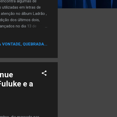
 encontra algumas de
 utilizadas em letras de
 atenção no álbum Ladrão ,
adição dos últimos dois,
lançados no dia 13 de
r muitas coisas pra prestar
omo deveria. Alguns beats
A VONTADE, QUEBRADA...
roposta da tritriologi e
io do som, algo que parecia
. Mas foi a minha
inue
Fuluke e a
embro, dia marcado por