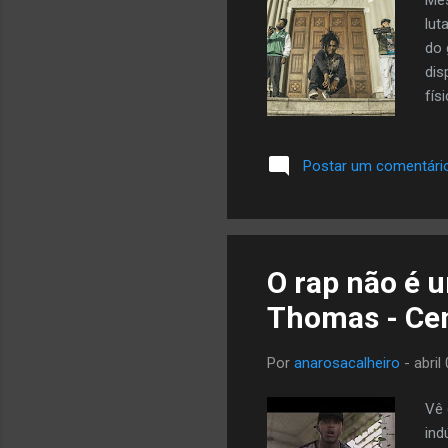
lut
do 
dis
fís
som
pol
Postar um comentári
cen
ins
ace
raí
O rap não é u
Thomas - Cen
Por
anarosacalheiro
-
abril
Vê 
ind