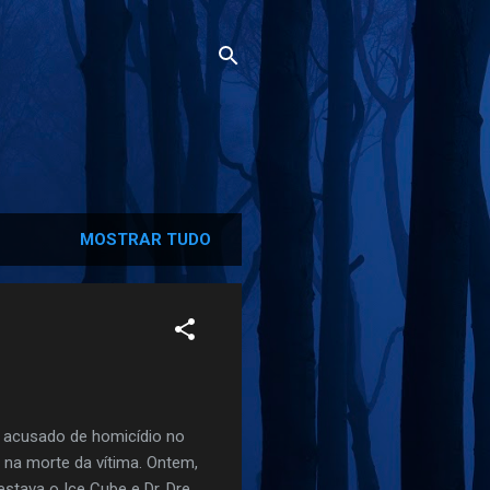
MOSTRAR TUDO
e acusado de homicídio no
 na morte da vítima. Ontem,
tava o Ice Cube e Dr. Dre ,