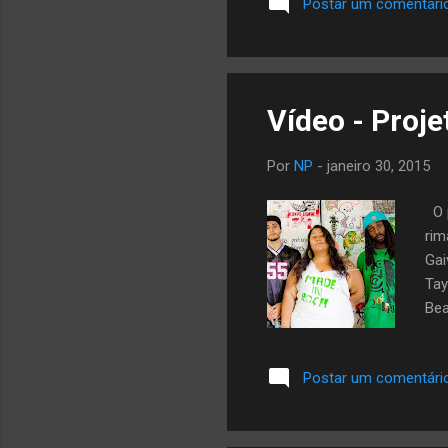
Postar um comentári
Rap
cho
- A
Vídeo - Proje
Por
NP
-
janeiro 30, 2015
O p
rim
Gai
Tay
Bea
htt
esc
Postar um comentári
de 
mal
pen