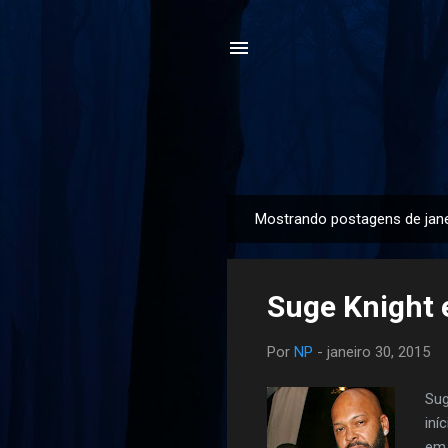
Mostrando postagens de jane
P
o
s
Suge Knight 
t
a
Por
NP
-
janeiro 30, 2015
g
e
Sug
n
iní
s
em 