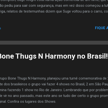
ão pediu para sair com segurança, mas em vez disso começou a l
riga, relatos de testemunhas dizem que Suge voltou para o carro, co
erso e atropelou três homens, um dos quais sofreram ferimentos fat
em duas vezes, Suge fugiu do local do crime. No início desta manh
FIQUE 
o
 interrogado, ele foi formalmente preso e acusado de assassinato ,
 milhões .
one Thugs N Harmony no Brasil!
rupo Bone Thugs N Harmony, planejou uma turnê comemorativa de 2
te dos brasileiros o grupo vai fazer 4 shows no Brasil, 2 em São Pau
mina fazendo 1 show no Rio de Janeiro. Lembrando que por problem
e vir no ano passado, mas este ano se tudo der certo o grupo pro
ginal. Confira os lugares dos Shows.