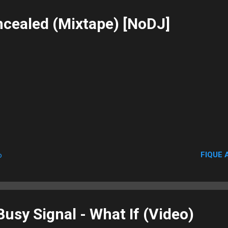
ncealed (Mixtape) [NoDJ]
FIQUE 
o
usy Signal - What If (Video)