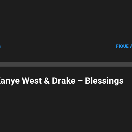
FIQUE 
o
 Kanye West & Drake – Blessings