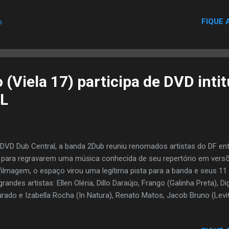
FIQUE 
o
(Viela 17) participa de DVD inti
DVD Dub Central, a banda 2Dub reuniu renomados artistas do DF ent
 para regravarem uma música conhecida de seu repertório em vers
filmagem, o espaço virou uma legítima pista para a banda e seus 11
grandes artistas: Ellen Oléria, Dillo Daraújo, Frango (Galinha Preta),
rado e Izabella Rocha (In Natura), Renato Matos, Jacob Bruno (Levi
Ouro, Pablo Fagundes e Leo Campos. “Participar de um projeto des
ceiros/amigos da música foi de imensa satisfação...não foi um traba