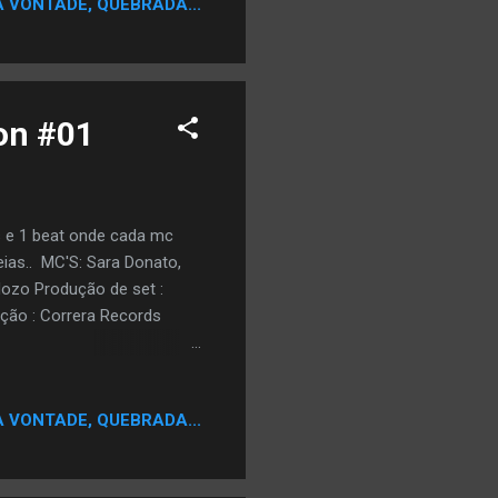
A VONTADE, QUEBRADA...
lançada no CD O Alheio
ção de Helião (RZO). Japão
ion #01
os e 1 beat onde cada mc
eias.. MC'S: Sara Donato,
rdozo Produção de set :
ção : Correra Records
-
 nem percebeu. Onde se
 fardo pra carregar Mais
A VONTADE, QUEBRADA...
pra lá. Tô imune as
is uma ovelha Pastando e
...