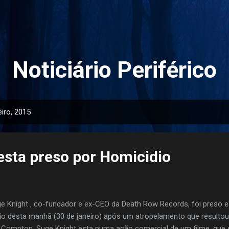
Pular para o conteúdo principal
Noticiário Periférico
iro, 2015
esta preso por Homicidio
e Knight , co-fundador e ex-CEO da Death Row Records, foi preso 
cio desta manhã (30 de janeiro) após um atropelamento que resultou
Compton, Suge Knight esta numa ação comercial de um filme, que es