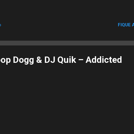
FIQUE 
o
noop Dogg & DJ Quik – Addicted