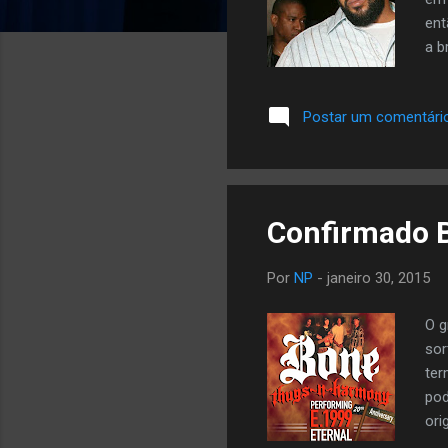
ent
a b
inv
hom
Postar um comentári
ser
$ 2
Confirmado B
Por
NP
-
janeiro 30, 2015
O g
sor
ter
pod
ori