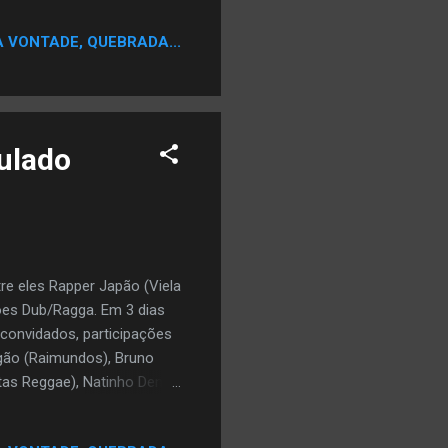
A VONTADE, QUEBRADA...
tulado
re eles Rapper Japão (Viela
ões Dub/Ragga. Em 3 dias
 convidados, participações
 Digão (Raimundos), Bruno
tas Reggae), Natinho Dente
se porte e com
lho, foi um lazer” diz