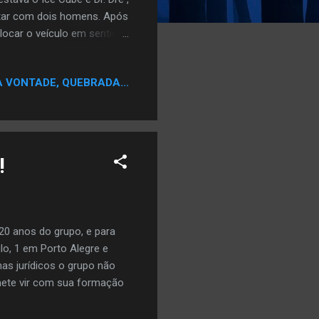
utar com dois homens. Após
locar o veículo em sentido
ais. Depois de atropelar o
ã, Suge se entregou para
A VONTADE, QUEBRADA...
 com a fiança estipulada em
!
0 anos do grupo, e para
lo, 1 em Porto Alegre e
as jurídicos o grupo não
mete vir com sua formação