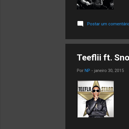
Postar um comentári
Teeflii ft. S
Por
NP
-
janeiro 30, 2015