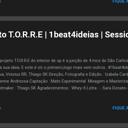
FIQUE 
o
per Japão. A música escolhida Assim será (Vamo lá pro baile) foi 
ra seu dono (2005) e em sua versão original conta com a participa
ssim Será (Vamo lá pro baile) DVD Completo
to T.O.R.R.E | 1beat4ideias | Sess
rojeto T.O.R.R.E do interior de sp é a junção de 4 mcs de São Carl
a sua ideia. E este é só o primeiro,logo mais vem outros.. #1beat4id
va, Vinicius RR, Thiago SK Direção, Fotografia e Edição : Izabela Ca
enne Andressa Captação : Mato Experimental Mixagem e Masteriza
tmaker : Thiago SK Agradecimentos : Whey-fi Letra : - Sara Donato
ps://soundcloud.com/sara-donato-2012 Ah, foi tomado de assalto
onde sua paz ? Quem pergunta nem sou eu Consciência pesada, um
FIQUE 
o
16 toneladas tem que se esforçar pra virar Se esquivar, sai zika sai 
dades que rodeia. Me cercaram e pastoreiam, mais não vou ser ma
sando com a mente alheia. Das colheitas nois Aproveita as coisas b