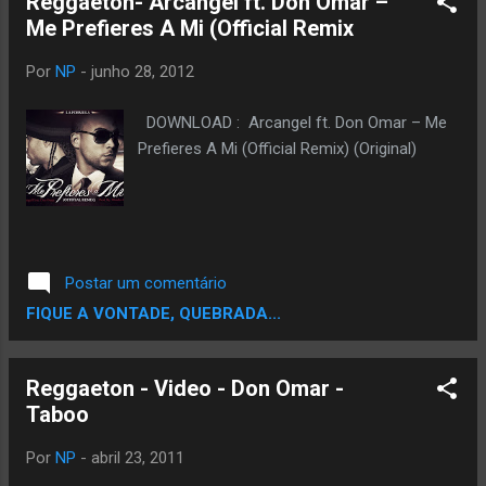
Reggaeton- Arcangel ft. Don Omar –
a Corrente. VOTE AQUI
Me Prefieres A Mi (Official Remix
Por
NP
-
junho 28, 2012
DOWNLOAD : Arcangel ft. Don Omar – Me
Prefieres A Mi (Official Remix) (Original)
Postar um comentário
FIQUE A VONTADE, QUEBRADA...
Reggaeton - Video - Don Omar -
Taboo
Por
NP
-
abril 23, 2011