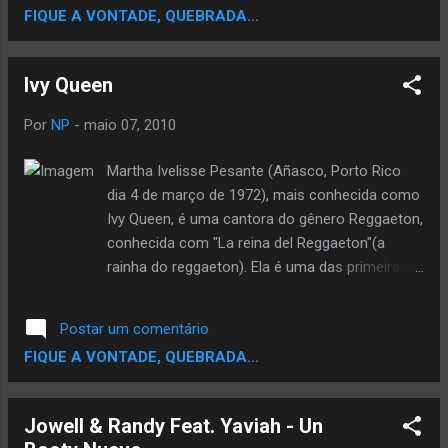
FIQUE A VONTADE, QUEBRADA...
Esporte teve um melhor Destaque no Clipe Veja:
Ivy Queen
Por
NP
-
maio 07, 2010
Martha Ivelisse Pesante (Añasco, Porto Rico
dia 4 de março de 1972), mais conhecida como
Ivy Queen, é uma cantora do gênero Reggaeton,
conhecida com "La reina del Reggaeton"(a
rainha do reggaeton). Ela é uma das primeiras
cantoras desse género, um estilo mais cantado
pelos homens, com 2 álbuns em top 10 e 3
Postar um comentário
singles em top 10, além de 900,000 álbuns
FIQUE A VONTADE, QUEBRADA...
vendidos no mundo. Ivy Queen - Amor De
Ganster (Sentimiento Platinium Edition) Ivy
Queen - Dime Si Me Recuerdas - Bachata
Jowell & Randy Feat. Yaviah - Un
Version (Sentimiento Platinium Edition)