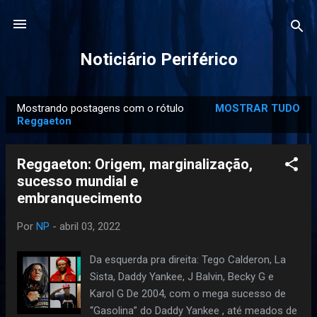
Pular para o conteúdo principal
Noticiário Periférico
Mostrando postagens com o rótulo
MOSTRAR TUDO
P
Reggaeton
o
s
Reggaeton: Origem, marginalização,
t
sucesso mundial e
a
embranquecimento
g
e
Por
NP
-
abril 03, 2022
n
Da esquerda pra direita: Tego Calderon, La
s
Sista, Daddy Yankee, J Balvin, Becky G e
Karol G De 2004, com o mega sucesso de
“Gasolina” do Daddy Yankee , até meados de