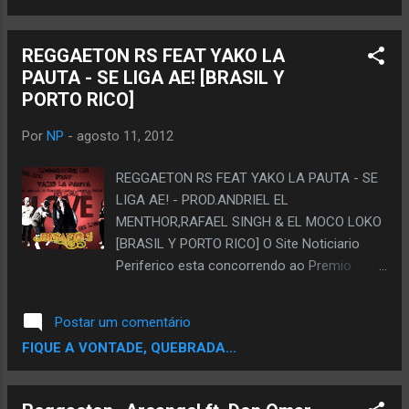
REGGAETON RS FEAT YAKO LA
PAUTA - SE LIGA AE! [BRASIL Y
PORTO RICO]
Por
NP
-
agosto 11, 2012
REGGAETON RS FEAT YAKO LA PAUTA - SE
LIGA AE! - PROD.ANDRIEL EL
MENTHOR,RAFAEL SINGH & EL MOCO LOKO
[BRASIL Y PORTO RICO] O Site Noticiario
Periferico esta concorrendo ao Premio
TOPBLOG na categoria melhor Blog de
Musica. Ta afim de ver um Blog de
Postar um comentário
Rap,musica negra entre os finalistas..? Ta
FIQUE A VONTADE, QUEBRADA...
afim de Ajudar ..? Se Sim,Ajude votando,vote
pode votar usando seu email,seu facebook
ou Twitter. Escolha um e Vota pra Fortalecer