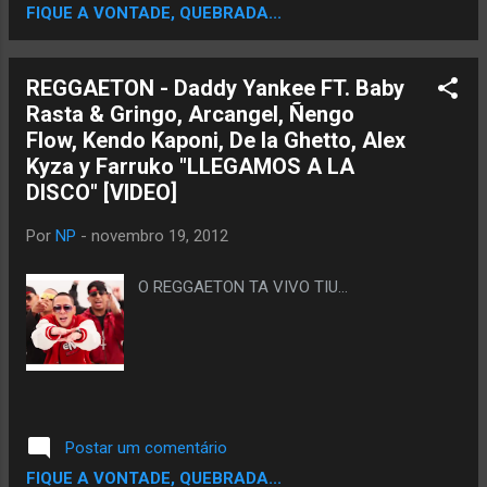
FIQUE A VONTADE, QUEBRADA...
desenvolveu e de que modo ele chega no
mainstream. Bandeira do Panamá ...
REGGAETON - Daddy Yankee FT. Baby
Rasta & Gringo, Arcangel, Ñengo
Flow, Kendo Kaponi, De la Ghetto, Alex
Kyza y Farruko "LLEGAMOS A LA
DISCO" [VIDEO]
Por
NP
-
novembro 19, 2012
O REGGAETON TA VIVO TIU...
Postar um comentário
FIQUE A VONTADE, QUEBRADA...