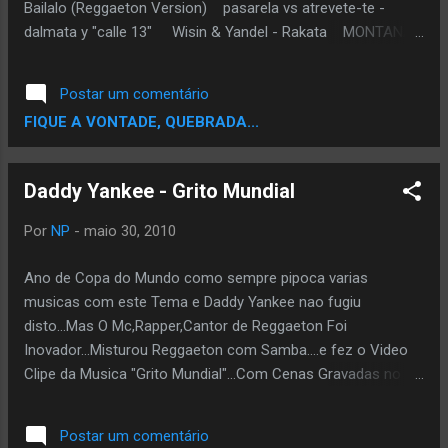
Bailalo (Reggaeton Version) pasarela vs atrevete-te -
dalmata y "calle 13" Wisin & Yandel - Rakata MONTANA
FT NOVA Y JORY CORTE DE REBULERA Reggaeton - Hector
Y Tito, Zion Y Lennox, Daddy Yankee, Luny Tunes - Mas Flow
Postar um comentário
Zion - Fantasma
FIQUE A VONTADE, QUEBRADA...
Daddy Yankee - Grito Mundial
Por
NP
-
maio 30, 2010
Ano de Copa do Mundo como sempre pipoca varias
musicas com este Tema e Daddy Yankee nao fugiu
disto...Mas O Mc,Rapper,Cantor de Reggaeton Foi
Inovador...Misturou Reggaeton com Samba....e fez o Video
Clipe da Musica "Grito Mundial"...Com Cenas Gravadas no
Brasil...mostrando nosso Futebol, Nosso Samba e Ate
nossa Capoeira..Claro q ele mostro a Unial de varias
Postar um comentário
Cutura..atravez do Futebol..mas como o brasil è o melhor no