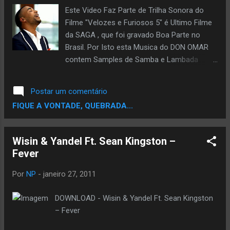
Este Video Faz Parte de Trilha Sonora do
Filme "Velozes e Furiosos 5" é Ultimo Filme
da SAGA , que foi gravado Boa Parte no
Brasil. Por Isto esta Musica do DON OMAR
contem Samples de Samba e Lambada
Misturado com Reggaeton Inclusive a Letra
é Brasileira de uma lambada muito famosa
Postar um comentário
do fim dos anos 80 começo dos 90.
FIQUE A VONTADE, QUEBRADA...
Wisin & Yandel Ft. Sean Kingston –
Fever
Por
NP
-
janeiro 27, 2011
DOWNLOAD - Wisin & Yandel Ft. Sean Kingston
– Fever