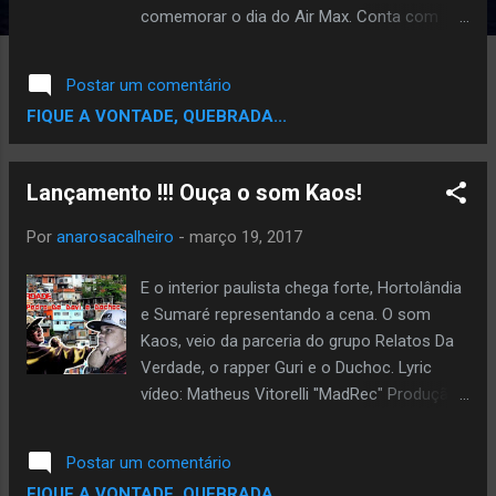
comemorar o dia do Air Max. Conta com
Rincon Sapiência, que aproveita todas as
suas frases, Nego E mostrando suas linhas,
Postar um comentário
Lívia Cruz brincando com as palavras, Tássia
FIQUE A VONTADE, QUEBRADA...
Reis mostrando o porque tem sido
unânimidade na classificação de MC
espetacular, Rico Dalassam divando e
Lançamento !!! Ouça o som Kaos!
mostrando como chega a 'bicha do jogo',
Aori chegando na levada old school, e Amiri,
Por
anarosacalheiro
-
março 19, 2017
nem sei como descrever esse menino. A
produção ficou por conta da Casa 1
E o interior paulista chega forte, Hortolândia
Produtora . Confira o som:
e Sumaré representando a cena. O som
Kaos, veio da parceria do grupo Relatos Da
Verdade, o rapper Guri e o Duchoc. Lyric
vídeo: Matheus Vitorelli ''MadRec" Produção:
MwRap Produções Confiram:
Postar um comentário
FIQUE A VONTADE, QUEBRADA...