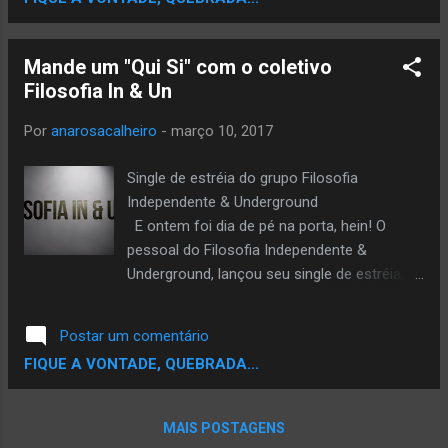
Mande um "Qui Si" com o coletivo
Filosofia In & Un
Por
anarosacalheiro
-
março 10, 2017
Single de estréia do grupo Filosofia
Independente & Underground
E ontem foi dia de pé na porta, hein! O
pessoal do Filosofia Independente &
Underground, lançou seu single de estréia,
Qui si. Filosofia In & Un, é um coletivo
formado pelo Tr Nação Ó , Mano GR do
Postar um comentário
Procaz, LV2 e o Duda do Relato Final , e
FIQUE A VONTADE, QUEBRADA...
também conta com alguns afiliados como
Dhummal ( Dhummal Produções ), Fester (
Suburbios Clothing ) e Gelson (P1P). O
MAIS POSTAGENS
coletivo existe a algum tempo e como os