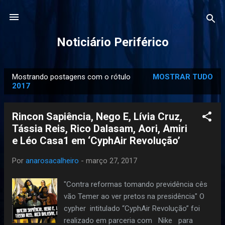
Pular para o conteúdo principal
Noticiário Periférico
Mostrando postagens com o rótulo
MOSTRAR TUDO
P
2017
o
s
Rincon Sapiência, Nego E, Lívia Cruz,
t
Tássia Reis, Rico Dalasam, Aori, Amiri
a
e Léo Casa1 em ‘CyphAir Revolução’
g
e
Por
anarosacalheiro
-
março 27, 2017
n
"Contra reformas tomando previdência cês
s
vão Temer ao ver pretos na presidência" O
cypher intitulado “CyphAir Revolução” foi
realizado em parceria com Nike para