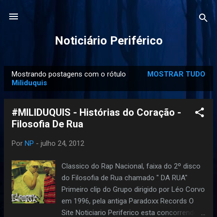
Pular para o conteúdo principal
Noticiário Periférico
Mostrando postagens com o rótulo
MOSTRAR TUDO
P
Miliduquis
o
s
#MILIDUQUIS - Histórias do Coração -
t
Filosofia De Rua
a
g
Por
NP
-
julho 24, 2012
e
Classico do Rap Nacional, faixa do 2º disco
n
do Filosofia de Rua chamado " DA RUA"
s
Primeiro clip do Grupo dirigido por Léo Corvo
em 1996, pela antiga Paradoxx Records O
Site Noticiario Periferico esta concorrendo