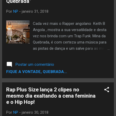
Quebrada"
quebrada) O 38milmanos originalmente
criado na Zona Sul de São Paulo em 2010
Por
NP
-
janeiro 31, 2018
hoje em 2018 se encontra na Zona Leste e
também ABC Paulista. Esta em sua
Cada vez mais o Rapper angolano Keith B
segunda formação desde 2016: Luiza,
Angola , mostra a sua versatilidade e desta
@luiza Leonardo, Stéfano, E DJ Elvis.
vez nos brinda com um Trap Funk. Mina da
Fundado em 2010, o grupo lançou seu
Quebrada, é com certeza uma música para
primeiro álbum em 2012 “Vitória sem luta é
as pistas de dança e um salve para as minas
só pra boy” ! O segundo trabalho já com
de todas Quebradas. Directo de São Paulo
uma nova formação, intitulado d...
para o mundo # MinadaQuebrada Ouça:
Postar um comentário
FIQUE A VONTADE, QUEBRADA...
Rap Plus Size lança 2 clipes no
mesmo dia exaltando a cena feminina
e o Hip Hop!
Por
NP
-
janeiro 30, 2018