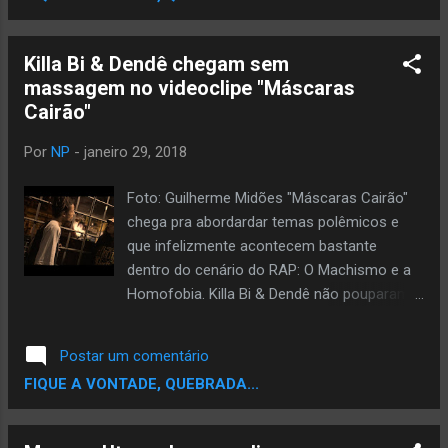
Killa Bi & Dendê chegam sem
massagem no videoclipe "Máscaras
Cairão"
Por
NP
-
janeiro 29, 2018
Foto: Guilherme Midões "Máscaras Cairão"
chega pra abordardar temas polêmicos e
que infelizmente acontecem bastante
dentro do cenário do RAP: O Machismo e a
Homofobia. Killa Bi & Dendê não pouparam a
caneta e com rimas afiadas espancaram o
preconceito e mostraram que no mundo e
Postar um comentário
principalmente no RAP não podemos mais
FIQUE A VONTADE, QUEBRADA...
aceitar e nos omitir de assuntos como o
machismo, homofobia, a violência contra a
mulher e o movimento LGBT. A produção