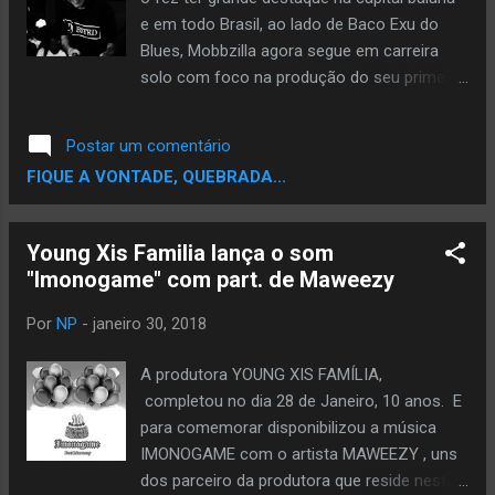
que sonham em viver de Rap e para todas
e em todo Brasil, ao lado de Baco Exu do
que já vivem! Afinal não seria possível que
Blues, Mobbzilla agora segue em carreira
as mulheres que estão hoje na cena, tenham
solo com foco na produção do seu primeiro
o espaço que tem hoje sem as que
disco, intitulado “Blueprint”, mesmo nome da
construíram antes. "Esses clipes encerram
faixa que acaba de lançar. A gravação foi
Postar um comentário
com chave de ouro o nosso trabalho
feita pelo amigo e também rapper, Oddish
FIQUE A VONTADE, QUEBRADA...
audiovisual do primeiro disco e d...
Castro , no Estúdio Bagre Loco Records
(BA), a mixagem e masterização pelo
produtor Rhandus Maurício (Scooby), do
Young Xis Familia lança o som
Estúdio NoCentro (SP). A faixa é um retrato
"Imonogame" com part. de Maweezy
social, que, segundo o rapper, foi construída
para despertar a sensibilidade de quem se
Por
NP
-
janeiro 30, 2018
cala e consente. “As palavras usadas na
música não são agressivas, mas sim,
A produtora YOUNG XIS FAMÍLIA,
corrosivas, diferente de qualquer coisa que
completou no dia 28 de Janeiro, 10 anos. E
eu tenha produzido antes. Tive o intuito de,
para comemorar disponibilizou a música
literalmente, voltar às raízes poéticas e
IMONOGAME com o artista MAWEEZY , uns
contundentes do movimento hip-hop, mas
dos parceiro da produtora que reside neste