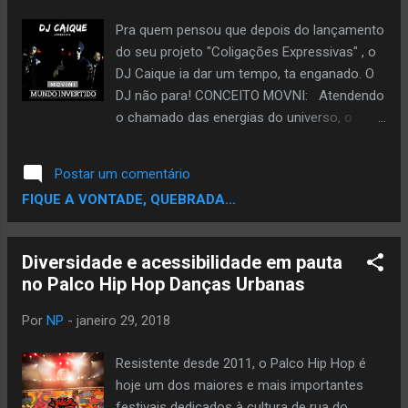
ser ouvido somente ao vivo em formato
pocket show onde o rapper adianta o
Pra quem pensou que depois do lançamento
conteúdo do disco, ainda inédito, com
do seu projeto "Coligações Expressivas" , o
previsão de lançamento para esse ano. “O
DJ Caique ia dar um tempo, ta enganado. O
rap tem essência de rua, a nossa verdadeira
DJ não para! CONCEITO MOVNI: Atendendo
rede social” “A ideia é sentir o público
o chamado das energias do universo, o
durante as apresentações, olho no olho, ver
MOVNI (Música Orbital Viajante Não
a reação das pessoas ao ouvirem o som.
Identificada) é a manifestação terrena de
Postar um comentário
Na sequência virão os clipes e os singles
uma ideologia que tem como base a
FIQUE A VONTADE, QUEBRADA...
nas plataformas digitais. ” #U3...
liberdade criativa na construção de canções
. Buscando sair de padrões
preestabelecidos, o objetivo do MOVNI é
Diversidade e acessibilidade em pauta
fazer músicas com riqueza de elementos
no Palco Hip Hop Danças Urbanas
sonoros com mensagens que imprimem os
mais diversos cenários da vida, do trágico
Por
NP
-
janeiro 29, 2018
ao cômico. DJ Caique nas redes sociais:
Facebook:
Resistente desde 2011, o Palco Hip Hop é
https://www.facebook.com/djcaiqueoficial
hoje um dos maiores e mais importantes
Twitter: https://twitter.com/djcaiqueoficial
festivais dedicados à cultura de rua do