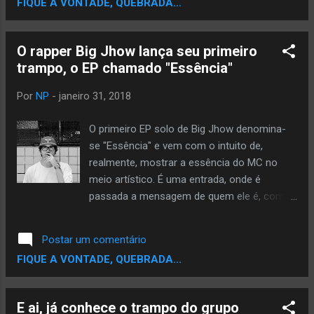
FIQUE A VONTADE, QUEBRADA...
amigo que faleceu devido a violência da
cidade. Esse amigo era José, um grande
companheiro desde a infância.
O rapper Big Jhow lança seu primeiro
Praticávamos arte marcial juntos e a
trampo, o EP chamado "Essência"
proximidade de nossas casas fez com que
tivéssemos um laço quase de irmãos. José
Por
NP
-
janeiro 31, 2018
e sua família sairam do interior para a cidade
grande - Salvador - em busca de melhoria de
O primeiro EP solo de Big Jhow denomina-
vida; desde sempre correu atrás de seus
se "Essência" e vem com o intuito de,
objetivos, suou para comprar sua moto e
realmente, mostrar a essência do MC no
trabalhar de moto-táxi; mas, infelizmente,
meio artístico. É uma entrada, onde é
foi morto em uma emboscada fruto de um
passada a mensagem de quem ele é, como
ex-namorado ciumento de sua então
uma apresentação. já que cada linha é um
companheira, que vivia com ele um
devaneio diferente. É como uma voadora de
Postar um comentário
relacionamento feliz e saudável. "As Ruas
dois pés no peito de quem desacreditou!
FIQUE A VONTADE, QUEBRADA...
Querem" retrata u...
Ouça:
E ai, já conhece o trampo do grupo