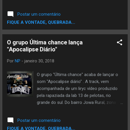
também, utilizando referências e
na Rússia. DOWNLOAD
conhecimentos que vão além do rap, desde
Postar um comentário
o conhecimento acadêmico até alguns
FIQUE A VONTADE, QUEBRADA...
relatos de situações empíricas, sem
esquecer...
O grupo Última chance lança
"Apocalipse Diário"
Por
NP
-
janeiro 30, 2018
O grupo "Última chance" acaba de lançar o
som "Apocalipse diário" . A track, vem
acompanhada de um liryc vídeo produzido
pela rapaziada da lab 13 de pelotas, rio
grande do sul. Do bairro Jowa Rural, zona
norte de São Paulo, o grupo Última chance
– criado em 1997 e formado por Magrão,
Postar um comentário
Bully e DJ Karabs
FIQUE A VONTADE, QUEBRADA...