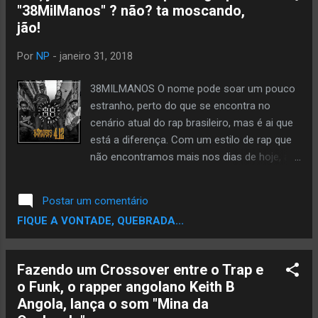
"38MilManos" ? não? ta moscando,
jão!
Por
NP
-
janeiro 31, 2018
38MILMANOS O nome pode soar um pouco
estranho, perto do que se encontra no
cenário atual do rap brasileiro, mas é ai que
está a diferença. Com um estilo de rap que
não encontramos mais nos dias de hoje, a
pegada gangsta underground crua de
relevância deste grupo é algo complicado de
Postar um comentário
se achar, lembrando as idéias do rap que
FIQUE A VONTADE, QUEBRADA...
deu origem ao que eu e provavelmente você
conhece. O nome vem de um trocadilho
com a musica do Racionais Mcs “Apoiado
Fazendo um Crossover entre o Trap e
por mais de 50milmanos” O 50mil foi
o Funk, o rapper angolano Keith B
trocado por 38mil remetendo ao calibre 38
Angola, lança o som "Mina da
(A arma mais difundida em qualquer