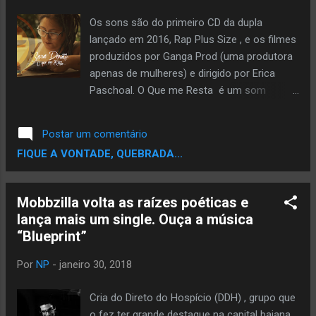
Os sons são do primeiro CD da dupla
lançado em 2016, Rap Plus Size , e os filmes
produzidos por Ganga Prod (uma produtora
apenas de mulheres) e dirigido por Erica
Paschoal. O Que me Resta é um som
cantado e composto pela Sara Donato , que
expressa todo seu sentimento e vivencia
Postar um comentário
com o Hip Hop e todo amor e fé que
FIQUE A VONTADE, QUEBRADA...
existem em volta desse sonho e vida. Já
Issa Paz , chega intima em
Agradecimentos, um som cheio de
Mobbzilla volta as raízes poéticas e
referencias femininas que são inspirações
lança mais um single. Ouça a música
pessoais mostrando como
“Blueprint”
representatividade é importante para motivar
outras mulheres no Rap e no Hip Hop. Os
Por
NP
-
janeiro 30, 2018
clipes estão indiretamente ligados e os sons
se complementam numa linda obra
Cria do Direto do Hospício (DDH) , grupo que
audiovisual digna para todas as mulheres
o fez ter grande destaque na capital baiana