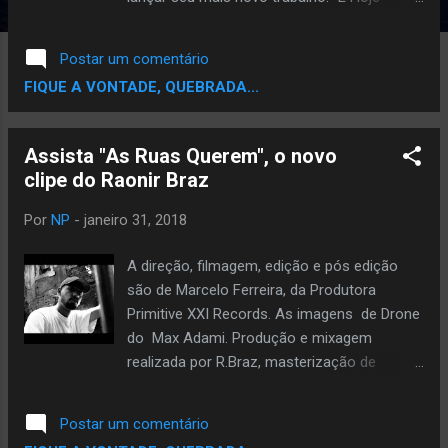
conta com a participação de NexxToYou, e
quem assina a Direção do vídeo é a
Postar um comentário
Ceilanwood. A musica foi produzida por
FIQUE A VONTADE, QUEBRADA...
Gibesom Produções. Nos Acompanhe:
Instagram: https://instagram.com/
quadrilhaintelectual Facebook:
Assista "As Ruas Querem", o novo
https://www.facebook.com/
clipe do Raonir Braz
quadrilhaintelectual Twitter:
https://twitter.com/oficialqi/ Contato:
Por
NP
-
janeiro 31, 2018
quadrilhaintelectual@gmail.com
A direção, filmagem, edição e pós edição
são de Marcelo Ferreira, da Produtora
Primitive XXI Records. As imagens de Drone
do Max Adami. Produção e mixagem
realizada por R.Braz, masterização de
RLLXXbeats, da L.I.F Music. No dia que eu
estava compondo a letra de as ruas,
Postar um comentário
coincidentemente era aniversário de um