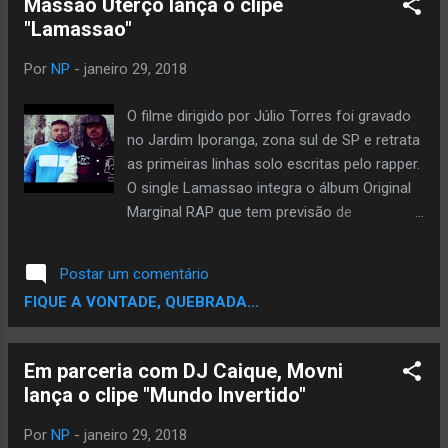
Massao Uterço lança o clipe
musical é do Selo SMR, o instrumental é de
"Lamassao"
Biel Paradoxo e o clipe foi produzido por
Giramundo Filmes, com direção de
Por
NP
-
janeiro 29, 2018
Guilherme Midões e Jean Furquim. Página da
Killa Bi:
O filme dirigido por Júlio Torres foi gravado
https://www.facebook.com/killabirap Página
no Jardim Iporanga, zona sul de SP e retrata
do Dendê:
as primeiras linhas solo escritas pelo rapper.
https://www.facebook.com/denderap
O single Lamassao integra o álbum Original
Marginal RAP que tem previsão de
lançamento para esse ano! Já conhecido
como uma das pontas do Pentagono, grupo
Postar um comentário
com quem gravou os discos
FIQUE A VONTADE, QUEBRADA...
Microfonicamente Dizendo (2004), Natural
(2008), Manhã (2012), um EP (2009), estreou
três clipes É o Moio , Multicultural , Na Moral
Em parceria com DJ Caique, Movni
, Massao volta para as ruas com Original
lança o clipe "Mundo Invertido"
Marginal RAP solo e sob o nome Uterço. O
novo trabalho, aguardado pelos fãs, pode
Por
NP
-
janeiro 29, 2018