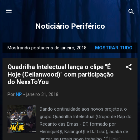
Pular para o conteúdo principal
Noticiário Periférico
Mostrando postagens de janeiro, 2018
MOSTRAR TUDO
P
o
Quadrilha Intelectual lança o clipe "É
s
Hoje (Ceilanwood)" com participação
t
do NexxToYou
a
g
Por
NP
-
janeiro 31, 2018
e
n
Dando continuidade aos novos projetos, o
s
grupo Quadrilha Intelectual (Grupo de Rap do
Recanto das Emas - DF, formado por
HenriqueQI, KalangoQI e DJ Liso), acaba de
lançar seu mais novo trabalho. "É Hoje"