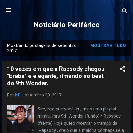
Pular para o conteúdo principal
Noticiário Periférico
Mostrando postagens de setembro,
MOSTRAR TUDO
P
2017
o
s
10 vezes em que a Rapsody chegou
t
"braba" e elegante, rimando no beat
a
do 9th Wonder.
g
e
Por
NP
-
setembro 30, 2017
n
Sim, isto que você leu, mais uma playlist
s
minha...rsrs 9th Wonder (fundo) \ Rapsody
(frente) Hoje quero mostrar o trampo da
Rapsody , creio que a maioria conheceu ela