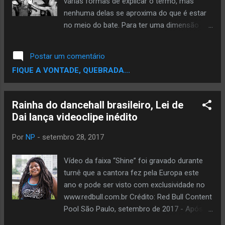
várias formas de explicar o termo, mas
cultura Hip Hop apresentando seus
nenhuma delas se aproxima do que é estar
trabalhos mais recentes. :: LINE-UP Nill
no meio do bate. Para ter uma dimensão
Regina Full Álbum LARINU ChinV Drop D'
sobre a história do “headbanging” (termo
Bone
original em inglês), é necessário examinar os
Postar um comentário
________________________________
componentes de movimento e significado
FIQUE A VONTADE, QUEBRADA...
_____________________ :: INGRESSOS:
que fazem parte desta prática. O clássico
Antecipado: http://bit.do/RapAntes Primeiro
som do Doctor MC's, alerta, quem não for
Lote – R$ 20 Se...
maloqueiro, vai se perder. Recomendamos
Rainha do dancehall brasileiro, Lei de
que você dê play na pequena e pesada
Dai lança videoclipe inédito
playlist feita pela Ana, e siga em frente. Essa
semana Fábio Andrade, fotografo e
Por
NP
-
setembro 28, 2017
colaborador no Coletivo Nômades/SP nos
deu a honra de conhecer um ensaio que ele
Vídeo da faixa “Shine” foi gravado durante
realizou, referente ao bate-cabeça na
turnê que a cantora fez pela Europa este
cultura Hip-Hop/Rap. As fotografias de
ano e pode ser visto com exclusividade no
Fábio Andrade realizadas em shows e
www.redbull.com.br Crédito: Red Bull Content
eventos de Hip-Hop nacional, em São
Pool São Paulo, setembro de 2017 - Após
Paulo/Brasil, entre 2016 a 2017. O autor tem
uma turnê de 15 shows em cinco países da