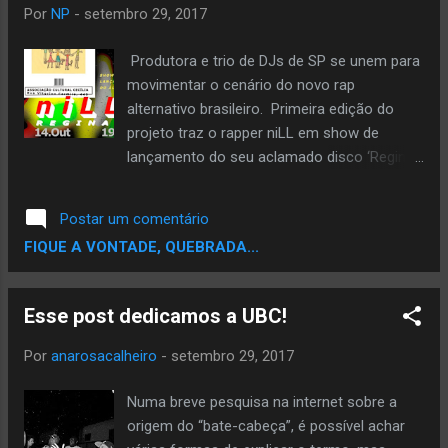
Por
NP
-
setembro 29, 2017
Produtora e trio de DJs de SP se unem para
movimentar o cenário do novo rap
alternativo brasileiro. Primeira edição do
projeto traz o rapper niLL em show de
lançamento do seu aclamado disco ‘Regina’,
que já consta na boca e nas mentes do
público, e vem ganhando notoriedade como
Postar um comentário
um dos melhores álbuns de rap do ano. A
FIQUE A VONTADE, QUEBRADA...
noite, que será celebrada na Associação
Cultural Cecília - reduto central da cena de
artistas da música alternativa - conta
Esse post dedicamos a UBC!
também com discotecagem dos deejays da
Drop D' Bone e shows de LARINU (lançando
Por
anarosacalheiro
-
setembro 29, 2017
seu EP de estréia via Carranca Records) e
ChinV realizando pocket show. O projeto
Numa breve pesquisa na internet sobre a
Rap Clandestino tem como objetivo
origem do “bate-cabeça”, é possível achar
apresentar consagrados e novos artistas da