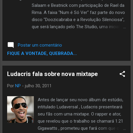
- How High Part 2 Shimmy Shimmy Ya-
Salaam e Beatnick com participação de Rael da
O.D.B. (Original Uncensored) Methodman e
Rima. A faixa "Num é Só Ver" faz parte do novo
red...
disco "Doozicabraba e a Revolução Silenciosa",
que será lançado pelo The Studio, uma iniciativa
do The Creators Project. Emicida - Num É Só
Ver (Feat. Rael da Rima) by thecreatorsproject
Postar um comentário
www.thecreatorsproject.com.br
FIQUE A VONTADE, QUEBRADA...
www.twitter.com/creators_brasil #creatorsbr
#Doozicabraba
Ludacris fala sobre nova mixtape
Por
NP
-
julho 30, 2011
Antes de lançar seu novo álbum de estúdio,
intitulado Ludaversal , Ludacris presenteará
seu fãs com uma mixtape. O rapper e ator,
que revelou que o trabalho se chamará 1.21
Gigawatts , prometeu que fará com que o