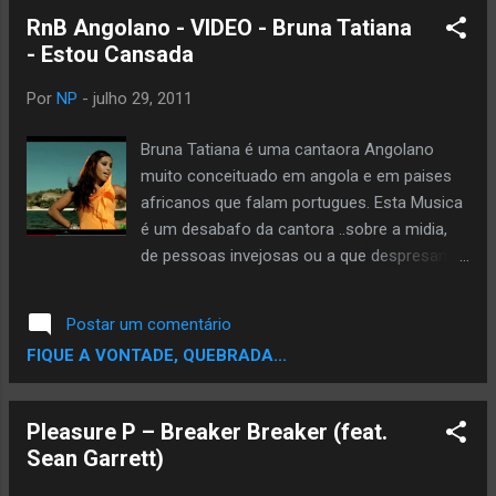
Obter o "Remember" pacote único e DJ que já
RnB Angolano - VIDEO - Bruna Tatiana
está disponível para download gratuito em
- Estou Cansada
www.die-rek.bandcamp.com
&lt;p&gt;&amp;amp;amp;lt;a href="http://die-
Por
NP
-
julho 29, 2011
rek.com/album/remember-single-and-dj-
pack"&amp;amp;amp;gt;REMEMBER (Single and
Bruna Tatiana é uma cantaora Angolano
DJ Pack) by Die-
muito conceituado em angola e em paises
Rek&amp;amp;amp;lt;/a&amp;amp;amp;gt;&lt;/p
africanos que falam portugues. Esta Musica
&gt;
é um desabafo da cantora ..sobre a midia,
de pessoas invejosas ou a que despresam..e
coias do tipo. Esta musica é loka de mais é
um desabafo com muita classe e qualidade
Postar um comentário
vocal da cantara canta mtooooo...!!!!
FIQUE A VONTADE, QUEBRADA...
Pleasure P – Breaker Breaker (feat.
Sean Garrett)