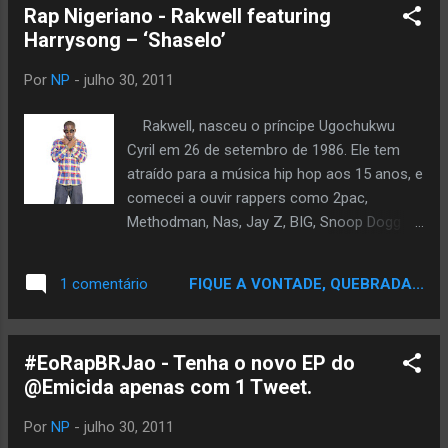
Rap Nigeriano - Rakwell featuring
Harrysong – ‘Shaselo’
Por
NP
-
julho 30, 2011
Rakwell, nasceu o príncipe Ugochukwu
Cyril em 26 de setembro de 1986. Ele tem
atraído para a música hip hop aos 15 anos, e
comecei a ouvir rappers como 2pac,
Methodman, Nas, Jay Z, BIG, Snoop Dogg e
muitos mais. Aos 23 anos, começou sua
carreira como rapper. Sua primeira aparição
FIQUE A VONTADE, QUEBRADA...
1 comentário
foi no primeiro álbum Terry G, "Free Me". Em
2010, ele formou a Câmara dos Ginjah grupo
com Terry G e outros amigos. No entanto, a
#EoRapBRJao - Tenha o novo EP do
sua grande oportunidade surgiu quando o
@Emicida apenas com 1 Tweet.
House Of Ginjah cair seu álbum de estréia
intitulado "ponte do continente 8". Ele está
Por
NP
-
julho 30, 2011
atualmente trabalhando como artista solo e