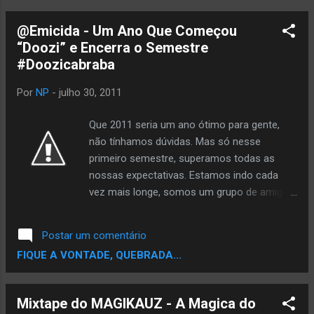
@Emicida - Um Ano Que Começou
“Doozi” e Encerra o Semestre
#Doozicabraba
Por
NP
-
julho 30, 2011
Que 2011 seria um ano ótimo para gente,
não tínhamos dúvidas. Mas só nesse
primeiro semestre, superamos todas as
nossas expectativas. Estamos indo cada
vez mais longe, somos um grupo de amigos
que tem um líder incomum - aquela pessoa
que nasce de tempos em tempos: estamos
Postar um comentário
falando do Emicida. Na Reunião de Balanço
FIQUE A VONTADE, QUEBRADA...
no ano passado, traçamos planos/metas
para 2011, e não só alcançamos todas elas
no primeiro semestre, como assuperamos e
Mixtape do MAGIKAUZ‏ - A Magica do
muito! Começamos o ano sendo