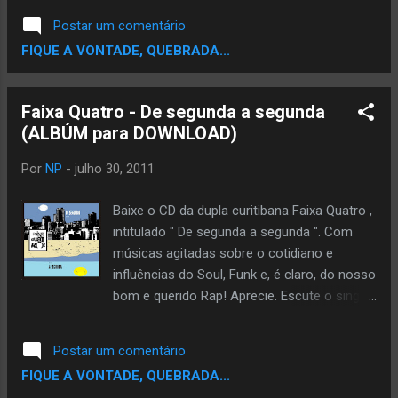
produção do EP ficou por conta dos produtores
Postar um comentário
Ksalaam & Beatnick que recentemente
FIQUE A VONTADE, QUEBRADA...
conversaram com os manos do
Rapevolusom.com e contaram alguns detalhes.
Faixa Quatro - De segunda a segunda
Por
NP
-
julho 30, 2011
Baixe o CD da dupla curitibana Faixa Quatro ,
intitulado " De segunda a segunda ". Com
músicas agitadas sobre o cotidiano e
influências do Soul, Funk e, é claro, do nosso
bom e querido Rap! Aprecie. Escute o single
" Chega de cidade ": DOWNLOAD:
www.4shared.com/file/myBW38Fd/Faixa_Qu
Postar um comentário
atro_-_De_segunda_a_se.html
FIQUE A VONTADE, QUEBRADA...