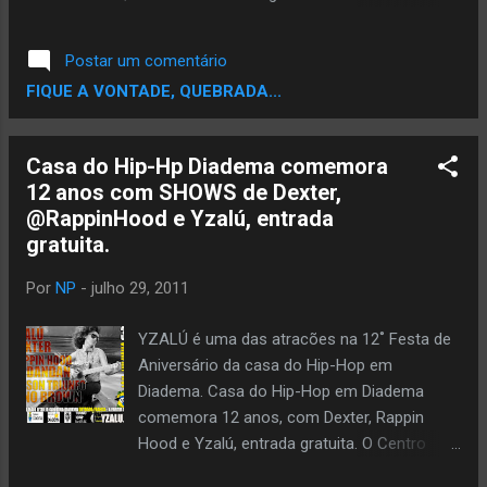
desde 2004, o Red Bull BC One é um dos mais
prestigiados campeonatos de B-Boy em
Postar um comentário
disputas homem a homem. Em Salvador, será
FIQUE A VONTADE, QUEBRADA...
realizada a final latino-americana que definirá o
representante da região para a final mundial,
marcada para o dia 26 de novembro de 2011
Casa do Hip-Hp Diadema comemora
em Moscou, Rússia. Participam em Salvador
12 anos com SHOWS de Dexter,
16 B-Boys de diferentes países da América
@RappinHood e Yzalú, entrada
Latina, entre eles 4 brasileiros. Os portões
gratuita.
abrem às 16h e a entrada será 1 quilo de
alimento não-perecível por pessoa. O evento
Por
NP
-
julho 29, 2011
começa às 18h e a capacidade de público
dentro do Forte da Capoeira é de até 500
YZALÚ é uma das atracões na 12˚ Festa de
pessoas. Nesta disputa estão os b-boys 2U
Aniversário da casa do Hip-Hop em
(Peru), Allan (Honduras), Arex (Colômbia), Dan
Diadema. Casa do Hip-Hop em Diadema
(Brasil - vencedor da Cypher Curitiba ), Denis
comemora 12 anos, com Dexter, Rappin
(Brasil - vencedor da Cypher São Paulo ), D....
Hood e Yzalú, entrada gratuita. O Centro
Cultural Canhema mais conhecida como