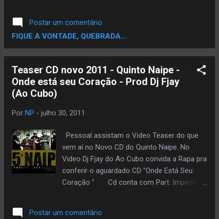
público estoure suas caixas de som ao ouvi-
lo. Estou preparando uma mixtape, ela se
Postar um comentário
chama 1.21 Gigawatts , disse Luda em uma
FIQUE A VONTADE, QUEBRADA...
entrevista. São Gigawatts que equivalem a
milhões de watts, e nós vamos sair do
controle. Esse trabalho é algo que vai te
Teaser CD novo 2011 - Quinto Naipe -
fazer ouvir mais alto que qualquer outra
Onde está seu Coração - Prod Dj Fjay
coisa que você ouviu na sua vida,
(Ao Cubo)
basicamente, adicionou. É definitivamente
para as ruas. 1.21 Gigawatts ainda não tem
Por
NP
-
julho 30, 2011
data de lançamento By centraldorap.com
Pessoal assistam o Video Teaser do que
vem aí no Novo CD do Quinto Naipe. No
Video Dj Fjay do Ao Cubo convida a Rapa pra
conferir o aguardado CD "Onde Está Seu
Coração " Cd conta com Part. Imperio
Z/O (Mano Axé & Dj Pow), Detentos do Rap
(Mano Reco), Dj Alpiste, Dany Grace (Graça
Postar um comentário
Music), Érica Ranzen (Ministério Ton Carfi),