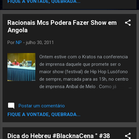
FIQUE A VONTADE, QUEBRADA...
Racionais Mcs Podera Fazer Show em
Angola
Por
NP
-
julho 30, 2011
Ontem estive com o Kratos na conferencia
de imprensa daquele que promete ser o
maior show (festival) de Hip Hop Lusófono
de sempre, marcada para as 15h, no centro
de imprensa Aníbal de Melo . Como já
adiantado em outra postagem , serão 3
shows (5, 6 e 7 de Agosto) e teremos
Postar um comentário
alguns dos principais nomes do Hip Hop
FIQUE A VONTADE, QUEBRADA...
feito em Português. Segundo a organização
liderada pelo senhor Abraão dos Reis , a
ideia era conseguir juntar neste show, pelo
Dica do Hebreu #BlacknaCena " #38
menos 1 representante de cada país da