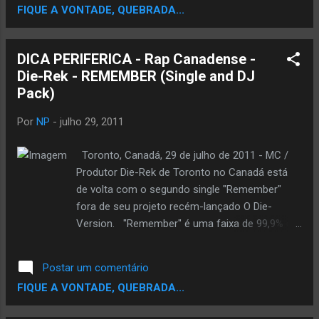
FIQUE A VONTADE, QUEBRADA...
novo disco "Doozicabraba e a Revolução
Silenciosa", que será lançado pelo The
Studio, uma iniciativa do The Creators
DICA PERIFERICA - Rap Canadense -
Project.
Die-Rek - REMEMBER (Single and DJ
http://www.thecreatorsproject.com.br
Pack)
http://www.twitter.com/creators_brasil
Por
NP
-
julho 29, 2011
Toronto, Canadá, 29 de julho de 2011 - MC /
Produtor Die-Rek de Toronto no Canadá está
de volta com o segundo single "Remember"
fora de seu projeto recém-lançado O Die-
Version. "Remember" é uma faixa de 99,9% da
população pode se relacionar também. Se era
um relacionamento rico ou pobre da identidade
Postar um comentário
do passado ou enganado, memórias
FIQUE A VONTADE, QUEBRADA...
esquecidas sempre tentar fazer uma aparição
e esta faixa é uma história de apenas isso.