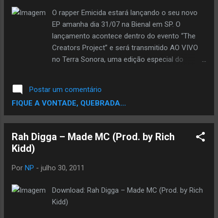
seu primeiro single solo é a faixa título
O rapper Emicida estará lançando o seu novo
"Shaselo", que apresenta Harrysong. Trilha
EP amanha dia 31/07 na Bienal em SP. O
encantadora. Desfrute DOWNLOAD -
lançamento acontece dentro do evento “The
RAKWELL - SHASELO (45)
Creators Project” e será transmitido AO VIVO
no Terra Sonora, uma edição especial do
#SonoraLive diretamente da Bienal. A grande
novidade é que o EP e será distribuído
Postar um comentário
gratuitamente na internet, sim a 0hs de
FIQUE A VONTADE, QUEBRADA...
Domingo o disco estará disponível para
download no site do
www.thecreatorsproject.com.br pagando
Rah Digga – Made MC (Prod. by Rich
apenas com um Tweet. É isso mesmo: você só
Kidd)
vai precisar dar uma tweettada para ter esse EP
no seu computador. O EP é o quarto
Por
NP
-
julho 30, 2011
lançamento de Emicida antes do disco oficial,
que deverá vir em 2012, é apoiado pelo”The
Download: Rah Digga – Made MC (Prod. by Rich
Studio” – uma iniciativa da Vice, financiando e
Kidd)
acompanhando o projeto desde o inicio. Toda