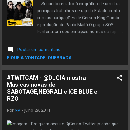
Segundo registro fonográfico de um dos
principais trabalhos de rap do Estado conta
com as partipações de Gerson King Combo
e produção de Paulo Maitá O grupo SOS
Periferia, um dos principais nomes do rap
mineiro, se apresenta no próximo dia 22 de
maio, no Barreiro, dentro do projeto Palco
Postar um comentário
Hip-Hop, que integra a programação da
FIQUE A VONTADE, QUEBRADA...
Conexão Vivo. O show marca o lançamento
do novo trabalho do grupo, o CD
Metamorphose. O evento conta também
#TWITCAM - @DJCIA mostra
com as participações dos rappers do Duelo
Musicas novas de
de MCs e de MV Bill (RJ). Quando o grupo
SABOTAGE,NEGRALI e ICE BLUE e
SOS Periferia lançou, em 2002, o CD
RZO
“História Sem Fim”, seus integrantes não
poderiam imaginar que aquele seria um dos
Por
NP
-
julho 29, 2011
mais importantes discos da história do rap
produzido em Minas Gerais. Não demorou
Pra quem segui o DjCia no Twitter ja sabe que
muito para que o grupo se transformasse