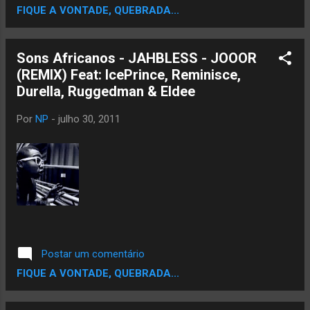
FIQUE A VONTADE, QUEBRADA...
Nego Jam (Big Ben Bang
Johnson/Racionais), Produzido por Dj Fjay
(Ao Cubo) Co-produzido por Duck Jam
Sons Africanos - JAHBLESS - JOOOR
(nação hip hop). Escute e baixe: Quinto Naipe
(REMIX) Feat: IcePrince, Reminisce,
- Onde está Seu Coração - Part. Mano Reco
Durella, Ruggedman & Eldee
& Dany Grace www.youtube.com/watch?
v=nxqE9VmiFkg Download da música:
Por
NP
-
julho 30, 2011
http://goo.gl/86lQ2 Quinto Naipe - Até o Final
www.youtube.com/watch?v=O5Mj7FLSvJ0
Download da música: http://bit.ly/eTnCJe
Site do grupo: www.quintonaipeoficial.com/
Postar um comentário
FIQUE A VONTADE, QUEBRADA...