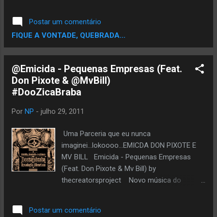
so saira provavelmente em 2012. E ele disse
varias vezes AGUARDEM 2012...que havera
Postar um comentário
muito som LOKO. Como diz a ...
FIQUE A VONTADE, QUEBRADA...
@Emicida - Pequenas Empresas (Feat.
Don Pixote & @MvBill)
#DooZicaBraba
Por
NP
-
julho 29, 2011
Uma Parceria que eu nunca
imaginei...lokoooo...EMICDA DON PIXOTE E
MV BILL Emicida - Pequenas Empresas
(Feat. Don Pixote & Mv Bill) by
thecreatorsproject Novo música do
Emicida produzido por K-Salaam e Beatnick
com participação de Don Pixote & Mv Bill. A
Postar um comentário
faixa "Pequenas Empresas" faz parte do