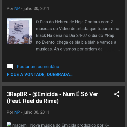
CPLP , e isto só não foi possível, devido a
Por
NP
-
julho 30, 2011
falta de rappers de renome de Timor Leste.
Mv Bill que estava na lista do show, já não
O Dica do Hebreu de Hoje Contara com 2
fará parte do mesmo e estão em contactos
musicas ou Video de artista que tocaram no
já avançados para trazerem os Racionais
Black Na cena no Dia 24/07 o dia do #Rap
MC’s para o substituir, segundo a
no Evento. chega de bla bla blah e vamos a
organização já se pode dar como dado
musicas. Ah e vamos por ordem de
consumado a participação do mesmos.
apresentaçao do evento RUSSO E BOCAGE
Valete e Sam The Kid estavam também na
VOU PRO BAILE RUSSO E BOCAGE DJ NEM
Postar um comentário
agenda da organização, mas por terem já
NO PIÃO SANDRAO (RZO/Wu-BRasil) E
FIQUE A VONTADE, QUEBRADA...
agendados shows para estas datas,
TOM (Função RHK) - ZIGUE-ZAGUE.
recorreram a Bob da Rage Sense que virá
SANDRÃO - Lado Negro Da Força (PART.
para representar Portugal. Como...
HELIÃO) thaide e dj hum - apresento meu
3RapBR - @Emicida - Num É Só Ver
amigo THAIDE DJ Hum Tempo Bom
(Feat. Rael da Rima)
Naughty By Nature Jamboree Naughty By
Nature performing Flags Edy Rock & KL
Por
NP
-
julho 30, 2011
Jay feat. Sombra - Só o Pó Cores e Valores
Completa Ao Vivo Method Man & Redman
Nova música do Emicida produzido por K-