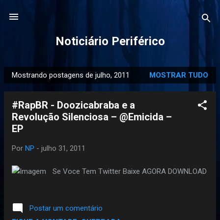
Pular para o conteúdo principal
Noticiário Periférico
Mostrando postagens de julho, 2011
MOSTRAR TUDO
P
o
#RapBR - Doozicabraba e a
s
Revolução Silenciosa – @Emicida –
t
EP
a
g
Por
NP
-
julho 31, 2011
e
n
Se Voce Tem Twitter Baixe AGORA DOWNLOAD
s
Postar um comentário