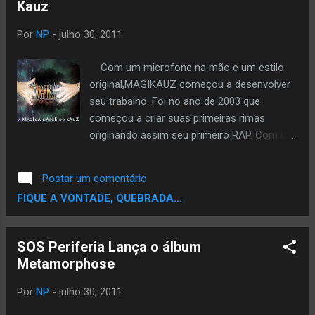
Kauz
convidados para 2 dos maiores festivais de
música do mundo. E, curiosamente,
Por
NP
-
julho 30, 2011
recebemos as duas propostas no mesmo
dia. Primeiro, o convite para o Coachella
Com um microfone na mão e um estilo
(novela a parte... Rs), e depois Rock In Rio,
original,MAGIKAUZ começou a desenvolver
onde Emicida se apresenta no dia 30 de
seu trabalho. Foi no ano de 2003 que
setembro, ao lado de Martinho da Vila e
começou a criar suas primeiras rimas
Cidade Negra. É muita Emoção! Um
originando assim seu primeiro RAP. Com um
semestre que começou tão quente não
teor lírico e intenso e debochado;forte,hilário
poderia terminar morno. Na nossa
e provocador,lança sua (mixtape 2011) A
Postar um comentário
passagem Pelos EUA, gravamos um EP com
Mágica Nasce Do Kauz. Para fazer o
FIQUE A VONTADE, QUEBRADA...
a dupla de produtores Beatnick & Ksalaam,
DOWNLOAD da mixtape,basta acessar
que produziram 50 Cent, Talib Kweli, Sizzla, ...
www.myspace.com/magikauz e clicar abaixo
da capa.
SOS Periferia Lança o álbum
Metamorphose
Por
NP
-
julho 30, 2011