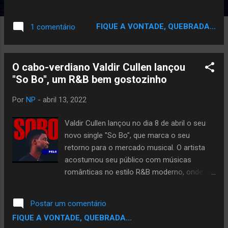
dos namorados no Brasil. No vídeo o casal
conta uma parte da sua história que
FIQUE A VONTADE, QUEBRADA...
1 comentário
aconteceu num sonho que hoje tornou-se
realidade. FLAN é o 4º single do seu novo EP
e dá sequência ao último lançamento
O cabo-verdiano Valdir Cullen lançou
intitulado FLAL. Assista: SAIBA MAIS: O
"So Bo", um R&B bem gostozinho
cabo-verdiano Gii lança "Flan", o quarto
single de seu EP
Por
NP
-
abril 13, 2022
Valdir Cullen lançou no dia 8 de abril o seu
novo single "So Bo", que marca o seu
retorno para o mercado musical. O artista
acostumou seu público com músicas
românticas no estilo R&B moderno, onde
mostra uma grande admiração pela beleza e
força da mulher africana, a sua inspiração. A
Postar um comentário
música foi lançada no canal do artista no
FIQUE A VONTADE, QUEBRADA...
Youtube e nas principais plataformas digitais