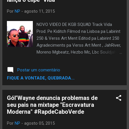
Por
NP
-
agosto 11, 2015
NOVO VIDEO DE KGB SQUAD Track Vida
Prod. Pe Kiditch Filmod na Lisboa pa Labirint
250 & Verss Art Ment Editod pa Labirint 250
Agradeciments pa Verss Art Ment , JahRiver,
Moreno Mgbeatz, Hezbo Mc, Lbc Souldjah e
Tchoras Mc
Postar um comentário
FIQUE A VONTADE, QUEBRADA...
Gól’Wayne denuncia problemas de
seu pais na mixtape "Escravatura
Moderna" #RapdeCaboVerde
Por
NP
-
agosto 05, 2015