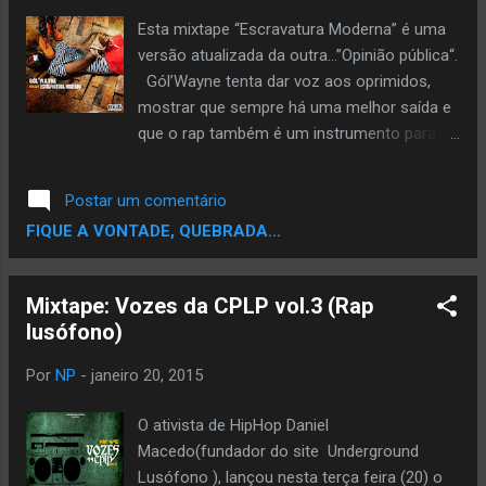
Esta mixtape “Escravatura Moderna” é uma
versão atualizada da outra…”Opinião pública“.
Gól’Wayne tenta dar voz aos oprimidos,
mostrar que sempre há uma melhor saída e
que o rap também é um instrumento para a
revolução. O rapper quer mudar o seu país, e
esta mixtape é um resumo do que acontece
Postar um comentário
actualmente em Cabo Verde. Bastante
FIQUE A VONTADE, QUEBRADA...
crítico e construtivo, esta mixtape foi feito
com coração, mais pessoal, basicamente é
isto “quero iniciar o início de um fim”.
Mixtape: Vozes da CPLP vol.3 (Rap
DOWNLOAD
lusófono)
Por
NP
-
janeiro 20, 2015
O ativista de HipHop Daniel
Macedo(fundador do site Underground
Lusófono ), lançou nesta terça feira (20) o