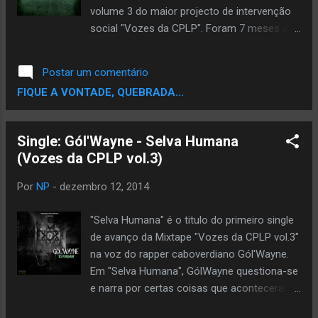
volume 3 do maior projecto de intervenção
social "Vozes da CPLP". Foram 7 meses de
gravações, 20 músicas inéditas e uma
bonus track. Diferente do vol.1 e vol.2, neste
Postar um comentário
vol.3 temos duas conexões, na música
FIQUE A VONTADE, QUEBRADA...
"Underground" rimam 3 rapper's de
diferentes países o Agente Supremo
(Angola), Diabólico (Portugal) e Johnny P.A
Single: Gól'Wayne - Selva Humana
(Brasil), e na música "Bem Esperto" rimam o
(Vozes da CPLP vol.3)
grupo brasileiro Czar e o angolano Pipokahz.
Neste vol.3 trouxemos rappers de Angola,
Por
NP
-
dezembro 12, 2014
Timor-Leste, Guiné-Bissau, Portugal,
Moçambique, Brasil, Cabo Verde e São
"Selva Humana" é o titulo do primeiro single
Tome e Príncipe. O objectivo deste projecto
de avanço da Mixtape "Vozes da CPLP vol.3"
é de unir os rappers da comunidade dos
na voz do rapper caboverdiano Gól'Wayne.
países de língua portuguesa (CPLP ou
Em "Selva Humana", GólWayne questiona-se
Lusofonia) que fazem música de
e narra por certas coisas que aconteceram
intervenção social, e trazer para os amantes
e acontecem no mundo como: a pedofilia na