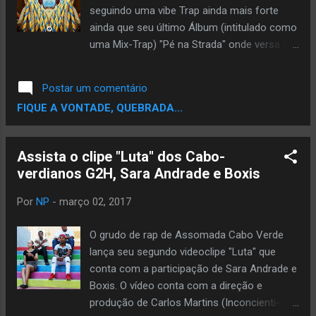
seguindo uma vibe Trap ainda mais forte
ainda que seu último Álbum (intitulado como
uma Mix-Trap) "Pé na Strada" onde versa em
kriolu seus sonhos, aprendizados e metas. O
vídeo conta com a Direção de Gilberto
Postar um comentário
Fernandes e Tania Soares e foi produzido
FIQUE A VONTADE, QUEBRADA...
pela Borah Productions. Confira:
Assista o clipe "Luta" dos Cabo-
verdianos G2H, Sara Andrade e Boxis
Por
NP
-
março 02, 2017
O grudo de rap de Assomada Cabo Verde
lança seu segundo videoclipe "Luta" que
conta com a participação de Sara Andrade e
Boxis. O vídeo conta com a direção e
produção de Carlos Martins (Inconcienti-