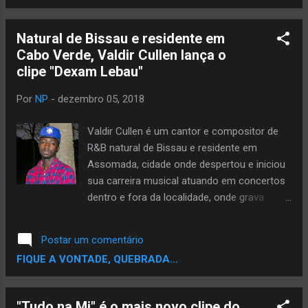
Natural de Bissau e residente em
Cabo Verde, Valdir Cullen lança o
clipe "Dexam Lebau"
Por
NP
-
dezembro 05, 2018
Valdir Cullen é um cantor e compositor de
R&B natural de Bissau e residente em
Assomada, cidade onde despertou e iniciou
sua carreira musical atuando em concertos
dentro e fora da localidade, onde grava
também suas músicas com o produtor Dj
Avatar. Sempre compôs músicas e
Postar um comentário
participou de concursos de canto desde
FIQUE A VONTADE, QUEBRADA...
muito jovem, descobrindo seu talento para a
música e sua paixão pela dança no liceu
onde atuava em convívios culturais. Inspira-
"Tudo na Mi" é o mais novo clipe do