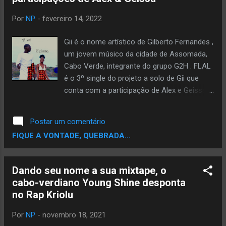
formato Lyric Video no Youtube e na página
Por
NP
-
fevereiro 14, 2022
oficial de Gii no Facebook. O áudio também
já está disponível nas plataformas digitais.
Gii é o nome artístico de Gilberto Fernandes ,
Confira:
um jovem músico da cidade de Assomada,
Cabo Verde, integrante do grupo G2H . FLAL
é o 3º single do projeto a solo de Gii que
conta com a participação de Alex e Geissa
numa faixa dançante produzida por Diccy
com o propósito de servir de presente de dia
Postar um comentário
dos namorados e para todos os
FIQUE A VONTADE, QUEBRADA...
apaixonados. O single conta a história de um
casal que se conheceu na escola e se
encontraram na juventude, onde começam a
Dando seu nome a sua mixtape, o
namorar e se casam. O vídeo já está
cabo-verdiano Young Shine desponta
disponível no Youtube e a música também já
no Rap Kriolu
está em todas as plataformas digitais. **14
de fevereiro é o dia de São Valentim e em
Por
NP
-
novembro 18, 2021
muitos países é comemorado como dia dos