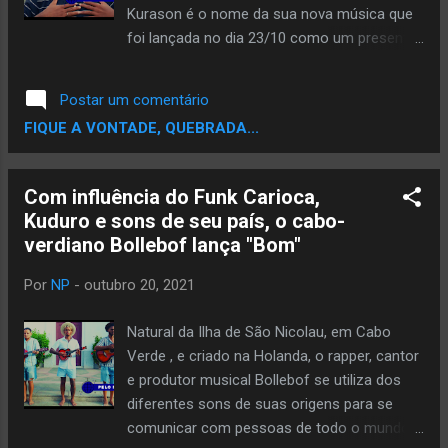
Kurason é o nome da sua nova música que
foi lançada no dia 23/10 como um presente
que ele trouxe para os seus seguidores, no
dia do seu aniversário. Na música ele manda
Postar um comentário
um abraço a todos aqueles que a muito não
FIQUE A VONTADE, QUEBRADA...
se encontraram, mas deixa claro que prefere
que esquentem o seu coração. O vídeo já
está disponível no Youtube e a música
Com influência do Funk Carioca,
também já está em todas as plataformas
Kuduro e sons de seu país, o cabo-
digitais. Assista: Ficha Técnica: - Artista: Gii -
verdiano Bollebof lança "Bom"
Faixa: Kurason - Gênero: Rap Kriolu - Ano:
2021 - Letra: Gilberto Fernandes - Produção
Por
NP
-
outubro 20, 2021
Instrumental: Mir OG Beats - Voz Principal:
Gii - Voz Adicional: Geissa - Gravação:
Natural da Ilha de São Nicolau, em Cabo
DiTerra Records - Mix&Master: DiTerra
Verde , e criado na Holanda, o rapper, cantor
Records - Designer: ∆lxrd REC - Figurino:
e produtor musical Bollebof se utiliza dos
Déborah Castro - Hair Stylist: Carmem
diferentes sons de suas origens para se
Rodrigues - Video: ∆lxrd REC Assomada |
comunicar com pessoas de todo o mundo.
Djunku | Pico Riba Borah Productions ©