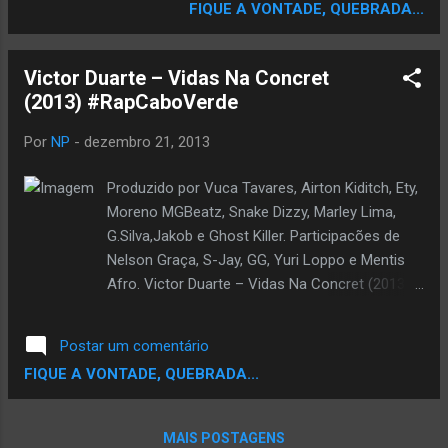
da cultura clandestina bons sonoros!
Igreja Católica, genocídio em Ruanda,
FIQUE A VONTADE, QUEBRADA...
Traclist: 01 Intro (Catastrófico Lírico) 02
descriminação racial, destruição do Iraque,
Pekagboom e Kedy - STP 3D 0...
escravidão no 3º mundo, vírus Ebola... A
Victor Duarte – Vidas Na Concret
mixtape "Vozes da CPLP vol.3" sairá nas
(2013) #RapCaboVerde
ruas em Janeiro de 2015. // DOWNLOAD
Por
NP
-
dezembro 21, 2013
Produzido por Vuca Tavares, Airton Kiditch, Ety,
Moreno MGBeatz, Snake Dizzy, Marley Lima,
G.Silva,Jakob e Ghost Killer. Participacões de
Nelson Graça, S-Jay, GG, Yuri Loppo e Mentis
Afro. Victor Duarte – Vidas Na Concret (2013)
// DOWNLOAD
Postar um comentário
FIQUE A VONTADE, QUEBRADA...
MAIS POSTAGENS