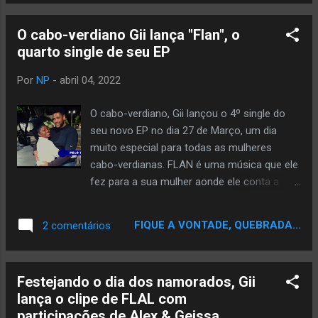
de música. Plataformas digitais:
https://li.sten.to/sobo Confira:
O cabo-verdiano Gii lança "Flan", o
quarto single de seu EP
Por
NP
-
abril 04, 2022
O cabo-verdiano, Gii lançou o 4º single do
seu novo EP no dia 27 de Março, um dia
muito especial para todas as mulheres
cabo-verdianas. FLAN é uma música que ele
fez para a sua mulher aonde ele conta a
história do casal. Esta música conta a
história de um casal cabo-verdiano que se
FIQUE A VONTADE, QUEBRADA...
2 comentários
conheceu através de um poema, e se
encontraram num sonho e hoje são um
casal feliz. A produção instrumental ficou
Festejando o dia dos namorados, Gii
por conta do produtor de afrobeats
lança o clipe de FLAL com
nigeriano Nahz Rashid, um jovem talentoso
participações de Alex & Geissa
da nova geração. A música foi lançada no