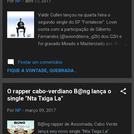
Por
NP
-
abril 17, 2017
G2H Instagram Avion_di_Terra Facebook
Borah Pro
Valdir Cullen lançou na quarta feira o
segundo single do EP "Fortalecer". Lovin
conta com a participação de Gilberto
Fernandes (@avionditerra_g2h) dos G2H e
foi gravado Mixado e Masterizado por Alexis
"Boxis" Silva no MS Studio em Assomada.
No seu segundo single Valdir já mostra
Postar um comentário
maturidade e determinação na sua carreira
FIQUE A VONTADE, QUEBRADA...
musical, planejando novos horizontes e
procurando parceiros fortes para atingir o
mercado internacional.
O rapper cabo-verdiano B@ng lança o
single "Nta Txiga La"
Por
NP
-
março 09, 2017
B@ng rapper de Assomada, Cabo Verde
lança seu novo single "Nta Txiga La"