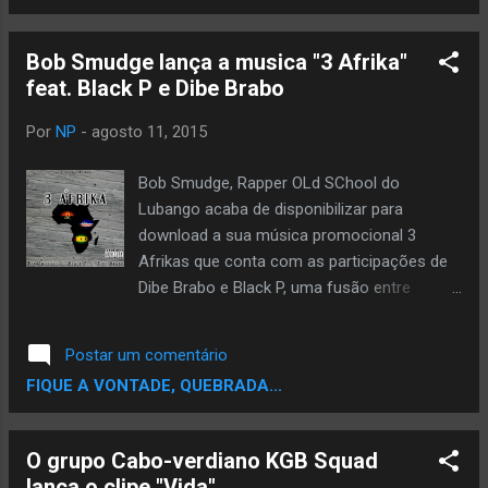
Bob Smudge lança a musica "3 Afrika"
feat. Black P e Dibe Brabo
Por
NP
-
agosto 11, 2015
Bob Smudge, Rapper OLd SChool do
Lubango acaba de disponibilizar para
download a sua música promocional 3
Afrikas que conta com as participações de
Dibe Brabo e Black P, uma fusão entre
Rappers Angolanos, Cabo Verdianos e São
Tomenses. #titulo: 3 Afrika feat. Black P e
Postar um comentário
Dibe Brabo #artista: Bob Smudge
FIQUE A VONTADE, QUEBRADA...
DOWNLOAD
O grupo Cabo-verdiano KGB Squad
lança o clipe "Vida"