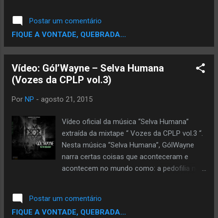
Pro), Participação Especial do dançarino
Yga Gomes, apoio da Universidade de
Postar um comentário
Santiago | ESTG-US, Imagens Adicionais de
FIQUE A VONTADE, QUEBRADA...
Wilson Xavier e Gafites por Ider Riley
(AstroBoy). "Luta" faz parte do EP 9
Kanderu lançado a 10 de Dezembro de 2016
Vídeo: Gól’Wayne – Selva Humana
produzida por Gustavo Oliveira (Dj Avatar)
d[o x]b Prod.
Por
NP
-
agosto 21, 2015
Vídeo oficial da música “Selva Humana”
extraída da mixtape “ Vozes da CPLP vol.3 “.
Nesta música “Selva Humana”, GólWayne
narra certas coisas que aconteceram e
acontecem no mundo como: a pedofilia na
Igreja Católica, genocídio em Ruanda,
descriminação racial, destruição do Iraque,
Postar um comentário
escravidão no 3º mundo, vírus Ebola…
FIQUE A VONTADE, QUEBRADA...