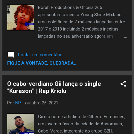
namorados** Escolha sua plataforma digital
Borah Productions & Oficina 265
favorita: https://li.sten.to/flal Assista:
apresentam a inédita Young Shine Mixtape ,
uma coletânea de 7 músicas lançadas entre
2017 e 2018 incluindo 2 músicas inéditas
lançadas no seu aniversário agora em
Novembro de 2021, durante o seu
encarceramento em São Martinho, em Cabo
Postar um comentário
Verde. Tracklist: 1. I'm Back 2. Power Nigga
FIQUE A VONTADE, QUEBRADA...
3. Tipo Konfuso 4. Xuta Prubulema 5. Fazi
Diferensa 6. SuperAsom 7. Mundu Suju Baixe
gratuitamente: Young Shine Mixtape Confira:
O cabo-verdiano Gii lança o single
"Kurason" | Rap Kriolu
Por
NP
-
outubro 26, 2021
Gii é o nome artístico de Gilberto Fernandes,
um jovem músico da cidade de Assomada,
Cabo-Verde, integrante do grupo G2H.