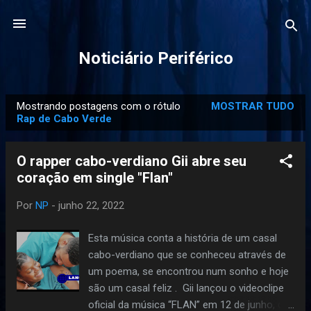
Pular para o conteúdo principal
Noticiário Periférico
Mostrando postagens com o rótulo
MOSTRAR TUDO
P
Rap de Cabo Verde
o
s
O rapper cabo-verdiano Gii abre seu
t
coração em single "Flan"
a
g
Por
NP
-
junho 22, 2022
e
Esta música conta a história de um casal
n
cabo-verdiano que se conheceu através de
s
um poema, se encontrou num sonho e hoje
são um casal feliz . Gii lançou o videoclipe
oficial da música “FLAN” em 12 de junho, dia