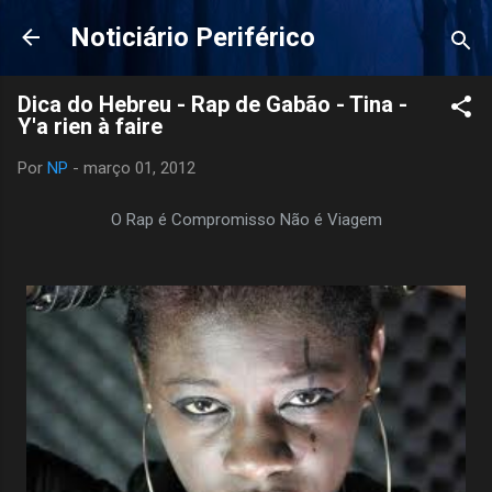
Pular para o conteúdo principal
Noticiário Periférico
Dica do Hebreu - Rap de Gabão - Tina -
Y'a rien à faire
Por
NP
-
março 01, 2012
O Rap é Compromisso Não é Viagem