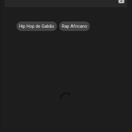
Hip Hop de Gabão
Rap Africano
C
o
m
e
n
t
á
r
i
o
s