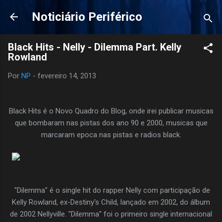
Pular para o conteúdo principal
Noticiário Periférico
Black Hits - Nelly - Dilemma Part. Kelly
Rowland
Por
NP
-
fevereiro 14, 2013
Black Hits é o Novo Quadro do Blog, onde irei publicar musicas
que bombaram nas pistas dos ano 90 e 2000, musicas que
marcaram epoca nas pistas e radios black.
"Dilemma" é o single hit do rapper Nelly com participação de
Kelly Rowland, ex-Destiny's Child, lançado em 2002, do álbum
de 2002 Nellyville. "Dilemma" foi o primeiro single internacional