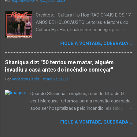
Por
Rap News--®
-
março 27, 2008
Creditos:::: Cultura Hip Hop RACIONAIS E OS 17
ANOS DE HOLOCAUSTO Leitoras e leitores do
Cultura Hip-Hop, finalmente consegui passar
para o disco rígido do computador um texto
FIQUE A VONTADE, QUEBRADA...
que há muito tempo vinha maturando: uma
espécie de "ensaio-tributo" ao disco mais
importante do rap brasileiro, que completará 17
Shaniqua diz: "50 tentou me matar, alguém
anos agora em 2008. Falo de "Holocausto
invadiu a casa antes do incêndio começar"
Urbano", do grupo paulistano Racionais MC's.
Por
Anderson Banks
-
maio 31, 2008
Como de costume, uma pequena digressão. É
muito disseminada em nosso país a crença de
Quando Shaniqua Tompkins, mãe do filho de 50
que o brasileiro não tem memória. Fala-se
cent Marquise, retornou para a mansão queimada
muito por aí que não cultuamos nossos
após ser hospitalizada pelo incêndio, ela falou
antepassados nem nossa rica história
com os repórteres. Tompkins fez várias
sociocultural. No que diz respeito ao hip-hop,
FIQUE A VONTADE, QUEBRADA...
argumentações ao jornal. quando um repórter
cabe a nós, formadores de opinião
perguntou a ela se ela achava que 50 cent teria
minimamente responsáveis, tentar mudar essa