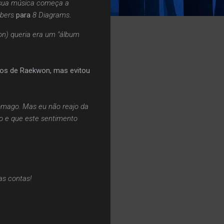
 sua música começa a
bers
para
8 Diagrams
.
on) queria era um "álbum
os de Raekwon, mas evitou
ômago. Mas eu não reajo da
o e que este sentimento
as contas!