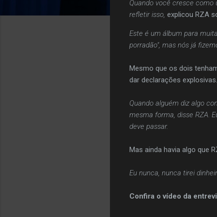
Quando você cresce como u
refletir isso,
explicou RZA s
Este é um álbum para muita
porradão", mas nós já fizemo
Mesmo que os dois tenham
dar declarações explosivas
Quando alguém diz algo con
mesma forma, disse RZA. Eu
deve passar.
Mas ainda havia algo que RZ
Eu nunca, nunca tirei dinhe
Confira o vídeo da entrevi