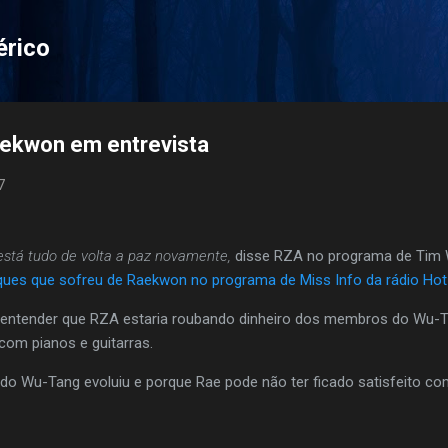
Pular para o conteúdo principal
érico
aekwon em entrevista
7
está tudo de volta a paz novamente,
disse RZA no programa de Tim
ques que sofreu de Raekwon no programa de Miss Info da rádio Hot
a entender que RZA estaria roubando dinheiro dos membros do Wu-T
com pianos e guitarras.
o Wu-Tang evoluiu e porque Rae pode não ter ficado satisfeito co