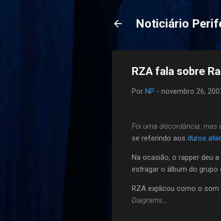
Noticiário Perif
RZA fala sobre R
Por
NP
-
novembro 26, 200
Foi uma discordância, mas 
se referindo aos
duros ata
Na ocasião, o rapper deu 
estragar o álbum do grupo 
RZA explicou como o som d
Diagrams
...