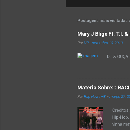
Postagens mais visitadas 
Mary J Blige Ft. T.I. 
Por
NP
-
setembro 10, 2010
DL & OUÇA - 
Materia Sobre:::.R
Por
Rap News--®
-
março 27, 2
Creditos
Hip-Hop,
vinha mat