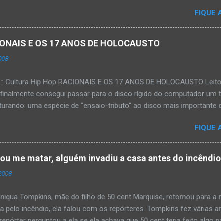
FIQUE 
ACIONAIS E OS 17 ANOS DE HOLOCAUSTO
008
:::: Cultura Hip Hop RACIONAIS E OS 17 ANOS DE HOLOCAUSTO Leitora
 finalmente consegui passar para o disco rígido do computador um 
urando: uma espécie de "ensaio-tributo" ao disco mais importante do
rá 17 anos agora em 2008. Falo de "Holocausto Urbano", do grupo p
FIQUE 
costume, uma pequena digressão. É muito disseminada em nosso p
ro não tem memória. Fala-se muito por aí que não cultuamos noss
ória sociocultural. No que diz respeito ao hip-hop, cabe a nós, form
tou me matar, alguém invadiu a casa antes do incêndi
nte responsáveis, tentar mudar essa trajetória de descaso e esque
2008
Hip-Hop tornou-se mais um dos espaços de preservação e disseminaç
rasileiro. Olha, já temos muita história pra contar, apesar do espaço 
iqua Tompkins, mãe do filho de 50 cent Marquise, retornou para 
da pelo incêndio, ela falou com os repórteres. Tompkins fez várias 
pórter perguntou a ela se ela achava que 50 cent teria feito algo pa