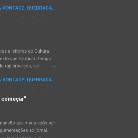
A VONTADE, QUEBRADA...
s e leitores do Cultura
texto que há muito tempo
 rap brasileiro, que
aulistano Racionais MC's.
A VONTADE, QUEBRADA...
aís a crença de que o
os antepassados nem nossa
adores de opinião
o começar"
cimento. Assim, o sítio
ão da rica história do
relativamente curto d...
a mansão queimada após ser
argumentações ao jornal.
ra que o incêndio se inicia-