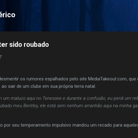
Pular para o conteúdo principal
érico
er sido roubado
7
desmentir os rumores espalhados pelo site MediaTakeout.com, que n
o ao sair de um clube em sua própria terra natal.
um maluco aqui no Tenessee e durante a confusão, eu perdi um rel
ubado meu Bentley, ele está sem nenhum arranhão aqui na minha ga
ido por seu temperamento impulsivo mandou um recado para aquele