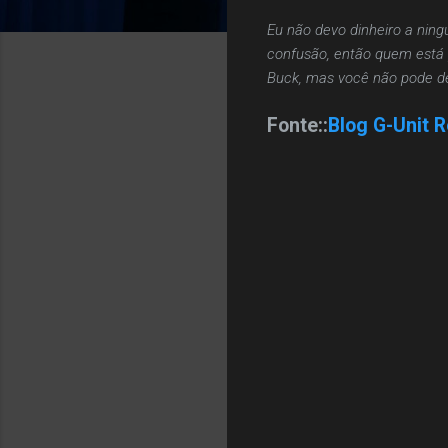
Eu não devo dinheiro a nin
confusão, então quem está 
Buck, mas você não pode de
Fonte::
Blog G-Unit 
C
o
m
e
n
t
á
r