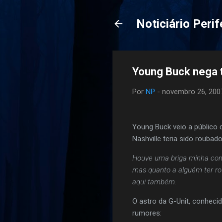
Noticiário Perif
Young Buck nega t
Por
NP
-
novembro 26, 200
Young Buck veio a público 
Nashville teria sido roubad
Houve uma briga minha com 
mas quanto a alguém ter ro
aqui também.
O astro da G-Unit, conhec
rumores: