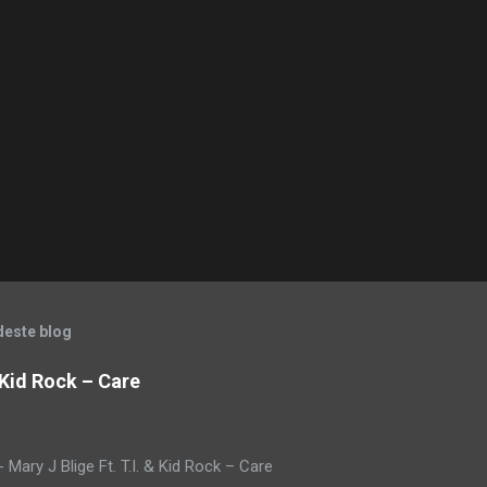
deste blog
& Kid Rock – Care
Mary J Blige Ft. T.I. & Kid Rock – Care