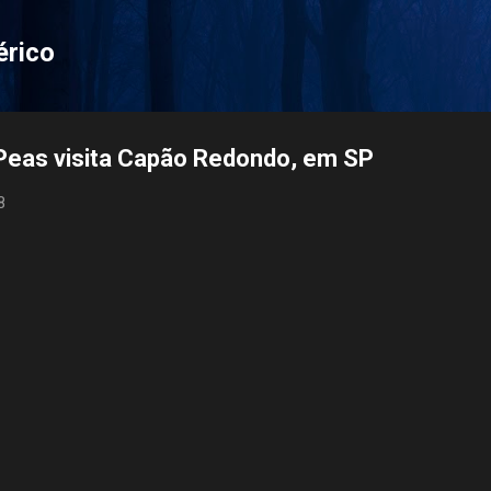
Pular para o conteúdo principal
érico
 Peas visita Capão Redondo, em SP
8