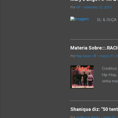
Por
NP
-
setembro 10, 2010
DL & OUÇA - 
Materia Sobre:::.R
Por
Rap News--®
-
março 27, 2
Creditos
Hip-Hop,
vinha mat
completa
Como de 
brasilei
rica hist
Shaniqua diz: "50 ten
minimame
Por
Anderson Banks
-
maio 31, 