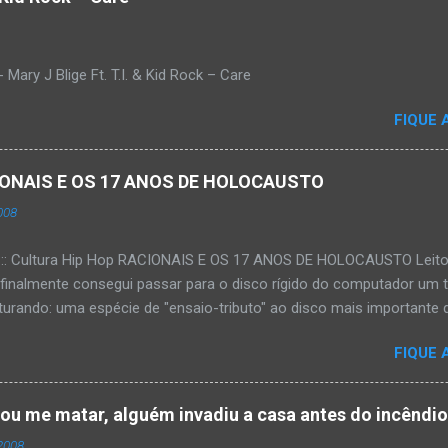
Mary J Blige Ft. T.I. & Kid Rock – Care
FIQUE 
ACIONAIS E OS 17 ANOS DE HOLOCAUSTO
008
:::: Cultura Hip Hop RACIONAIS E OS 17 ANOS DE HOLOCAUSTO Leitora
 finalmente consegui passar para o disco rígido do computador um 
urando: uma espécie de "ensaio-tributo" ao disco mais importante do
rá 17 anos agora em 2008. Falo de "Holocausto Urbano", do grupo p
FIQUE 
costume, uma pequena digressão. É muito disseminada em nosso p
ro não tem memória. Fala-se muito por aí que não cultuamos noss
ória sociocultural. No que diz respeito ao hip-hop, cabe a nós, form
tou me matar, alguém invadiu a casa antes do incêndi
nte responsáveis, tentar mudar essa trajetória de descaso e esque
2008