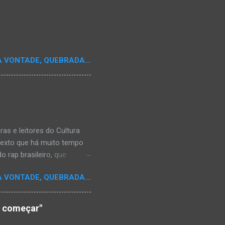
A VONTADE, QUEBRADA...
s e leitores do Cultura
texto que há muito tempo
 rap brasileiro, que
aulistano Racionais MC's.
A VONTADE, QUEBRADA...
aís a crença de que o
os antepassados nem nossa
adores de opinião
o começar"
cimento. Assim, o sítio