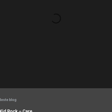
deste blog
& Kid Rock – Care