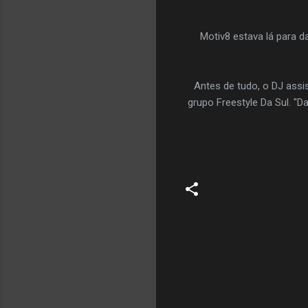
Motiv8 estava lá para 
Antes de tudo, o DJ ass
grupo Freestyle Da Sul. "D
C
o
m
e
n