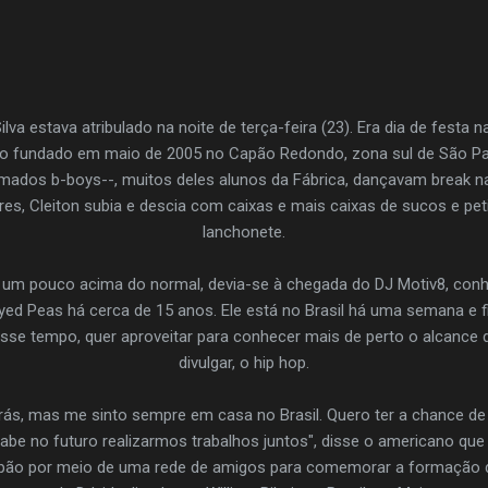
lva estava atribulado na noite de terça-feira (23). Era dia de festa n
ino fundado em maio de 2005 no Capão Redondo, zona sul de São P
mados b-boys--, muitos deles alunos da Fábrica, dançavam break na
res, Cleiton subia e descia com caixas e mais caixas de sucos e pet
lanchonete.
 um pouco acima do normal, devia-se à chegada do DJ Motiv8, conh
ed Peas há cerca de 15 anos. Ele está no Brasil há uma semana e f
sse tempo, quer aproveitar para conhecer mais de perto o alcance
divulgar, o hip hop.
 trás, mas me sinto sempre em casa no Brasil. Quero ter a chance de
sabe no futuro realizarmos trabalhos juntos", disse o americano q
apão por meio de uma rede de amigos para comemorar a formação d