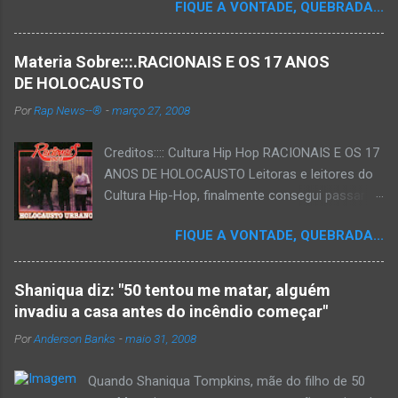
FIQUE A VONTADE, QUEBRADA...
Materia Sobre:::.RACIONAIS E OS 17 ANOS
DE HOLOCAUSTO
Por
Rap News--®
-
março 27, 2008
Creditos:::: Cultura Hip Hop RACIONAIS E OS 17
ANOS DE HOLOCAUSTO Leitoras e leitores do
Cultura Hip-Hop, finalmente consegui passar
para o disco rígido do computador um texto
FIQUE A VONTADE, QUEBRADA...
que há muito tempo vinha maturando: uma
espécie de "ensaio-tributo" ao disco mais
importante do rap brasileiro, que completará 17
Shaniqua diz: "50 tentou me matar, alguém
anos agora em 2008. Falo de "Holocausto
invadiu a casa antes do incêndio começar"
Urbano", do grupo paulistano Racionais MC's.
Por
Anderson Banks
-
maio 31, 2008
Como de costume, uma pequena digressão. É
muito disseminada em nosso país a crença de
Quando Shaniqua Tompkins, mãe do filho de 50
que o brasileiro não tem memória. Fala-se