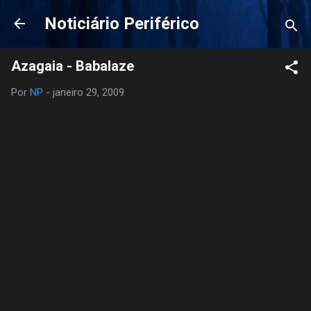
Pular para o conteúdo principal
Noticiário Periférico
Azagaia - Babalaze
Por
NP
-
janeiro 29, 2009