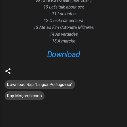
09 Ni ta Ku Fonela (Telefonar )
10 Let's talk about sex
11 Labirintos
12 O ciclo da censura
13 Até ao Fim Cotonete Militares
14 As verdades
15 A marcha
Download
Download Rap "Lingua Portuguesa"
Rap Moçambicano
C
o
m