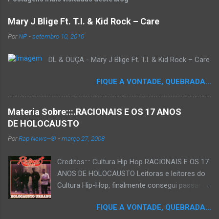
Mary J Blige Ft. T.I. & Kid Rock – Care
Por
NP
-
setembro 10, 2010
DL & OUÇA - Mary J Blige Ft. T.I. & Kid Rock – Care
FIQUE A VONTADE, QUEBRADA...
Materia Sobre:::.RACIONAIS E OS 17 ANOS
DE HOLOCAUSTO
Por
Rap News--®
-
março 27, 2008
Creditos:::: Cultura Hip Hop RACIONAIS E OS 17
ANOS DE HOLOCAUSTO Leitoras e leitores do
Cultura Hip-Hop, finalmente consegui passar
para o disco rígido do computador um texto
FIQUE A VONTADE, QUEBRADA...
que há muito tempo vinha maturando: uma