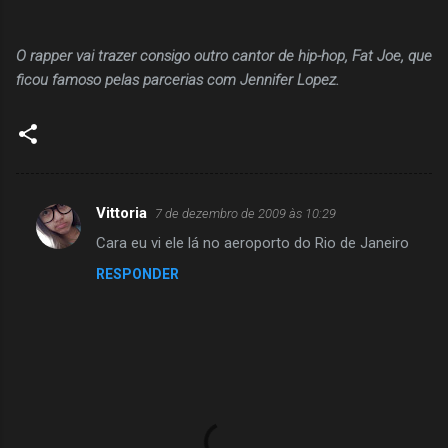
O rapper vai trazer consigo outro cantor de hip-hop, Fat Joe, que
ficou famoso pelas parcerias com Jennifer Lopez.
Vittoria
7 de dezembro de 2009 às 10:29
C
Cara eu vi ele lá no aeroporto do Rio de Janeiro
o
RESPONDER
m
e
n
t
á
r
i