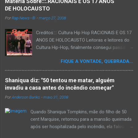
Materia Sobre:::.RACIONAIS E OS 17 ANOS
i
o
DE HOLOCAUSTO
Por
Rap News--®
-
março 27, 2008
Creditos:::: Cultura Hip Hop RACIONAIS E OS 17
ANOS DE HOLOCAUSTO Leitoras e leitores do
Cultura Hip-Hop, finalmente consegui passar
para o disco rígido do computador um texto
FIQUE A VONTADE, QUEBRADA...
que há muito tempo vinha maturando: uma
espécie de "ensaio-tributo" ao disco mais
importante do rap brasileiro, que completará 17
Shaniqua diz: "50 tentou me matar, alguém
anos agora em 2008. Falo de "Holocausto
invadiu a casa antes do incêndio começar"
Urbano", do grupo paulistano Racionais MC's.
Por
Anderson Banks
-
maio 31, 2008
Como de costume, uma pequena digressão. É
muito disseminada em nosso país a crença de
Quando Shaniqua Tompkins, mãe do filho de 50
que o brasileiro não tem memória. Fala-se
cent Marquise, retornou para a mansão queimada
muito por aí que não cultuamos nossos
após ser hospitalizada pelo incêndio, ela falou
antepassados nem nossa rica história
com os repórteres. Tompkins fez várias
sociocultural. No que diz respeito ao hip-hop,