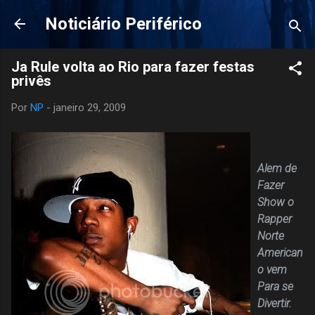
Pular para o conteúdo principal
Noticiário Periférico
Ja Rule volta ao Rio para fazer festas
privês
Por
NP
-
janeiro 29, 2009
Alem de
Fazer
Show o
Rapper
Norte
American
o vem
Para se
Divertir.