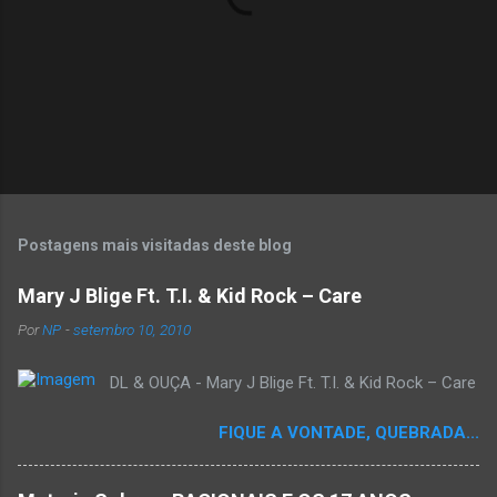
o
s
P
o
s
t
Postagens mais visitadas deste blog
a
r
Mary J Blige Ft. T.I. & Kid Rock – Care
u
m
Por
NP
-
setembro 10, 2010
c
o
DL & OUÇA - Mary J Blige Ft. T.I. & Kid Rock – Care
m
e
n
FIQUE A VONTADE, QUEBRADA...
t
á
r