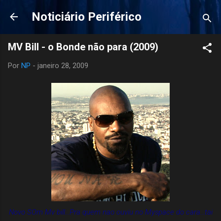
Pular para o conteúdo principal
Noticiário Periférico
MV Bill - o Bonde não para (2009)
Por
NP
-
janeiro 28, 2009
Novo SOm Mv bill...Pra quem nao ouviu no Myspace do cara...tai