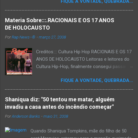
FIQUE A VONTADE, QUEBRADA...
Materia Sobre:::.RACIONAIS E OS 17 ANOS
DE HOLOCAUSTO
Por
Rap News--®
-
março 27, 2008
Creditos:::: Cultura Hip Hop RACIONAIS E OS 17
ANOS DE HOLOCAUSTO Leitoras e leitores do
Cultura Hip-Hop, finalmente consegui passar
para o disco rígido do computador um texto
FIQUE A VONTADE, QUEBRADA...
que há muito tempo vinha maturando: uma
espécie de "ensaio-tributo" ao disco mais
importante do rap brasileiro, que completará 17
Shaniqua diz: "50 tentou me matar, alguém
anos agora em 2008. Falo de "Holocausto
invadiu a casa antes do incêndio começar"
Urbano", do grupo paulistano Racionais MC's.
Por
Anderson Banks
-
maio 31, 2008
Como de costume, uma pequena digressão. É
muito disseminada em nosso país a crença de
Quando Shaniqua Tompkins, mãe do filho de 50
que o brasileiro não tem memória. Fala-se