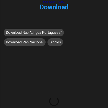
pra download.
Download
Download Rap "Lingua Portuguesa"
Download Rap Nacional
Singles
C
o
m
e
n
t
á
r