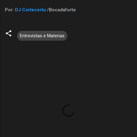
Por:
DJ Cortecertu
/Bocadaforte
Entrevistas e Materias
C
o
m
e
n
t
á
r
i
o
s