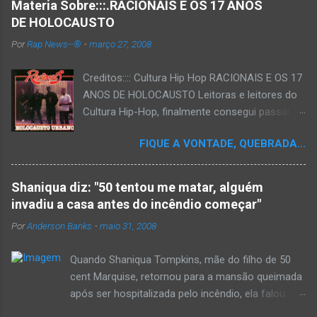
Materia Sobre:::.RACIONAIS E OS 17 ANOS
DE HOLOCAUSTO
Por
Rap News--®
-
março 27, 2008
Creditos:::: Cultura Hip Hop RACIONAIS E OS 17
ANOS DE HOLOCAUSTO Leitoras e leitores do
Cultura Hip-Hop, finalmente consegui passar
para o disco rígido do computador um texto
FIQUE A VONTADE, QUEBRADA...
que há muito tempo vinha maturando: uma
espécie de "ensaio-tributo" ao disco mais
importante do rap brasileiro, que completará 17
Shaniqua diz: "50 tentou me matar, alguém
anos agora em 2008. Falo de "Holocausto
invadiu a casa antes do incêndio começar"
Urbano", do grupo paulistano Racionais MC's.
Por
Anderson Banks
-
maio 31, 2008
Como de costume, uma pequena digressão. É
muito disseminada em nosso país a crença de
Quando Shaniqua Tompkins, mãe do filho de 50
que o brasileiro não tem memória. Fala-se
cent Marquise, retornou para a mansão queimada
muito por aí que não cultuamos nossos
após ser hospitalizada pelo incêndio, ela falou
antepassados nem nossa rica história
com os repórteres. Tompkins fez várias
sociocultural. No que diz respeito ao hip-hop,