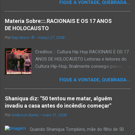
FIQUE A VONTADE, QUEBRADA...
Materia Sobre:::.RACIONAIS E OS 17 ANOS
DE HOLOCAUSTO
Por
Rap News--®
-
março 27, 2008
Creditos:::: Cultura Hip Hop RACIONAIS E OS 17
ANOS DE HOLOCAUSTO Leitoras e leitores do
Cultura Hip-Hop, finalmente consegui passar
para o disco rígido do computador um texto
FIQUE A VONTADE, QUEBRADA...
que há muito tempo vinha maturando: uma
espécie de "ensaio-tributo" ao disco mais
importante do rap brasileiro, que completará 17
Shaniqua diz: "50 tentou me matar, alguém
anos agora em 2008. Falo de "Holocausto
invadiu a casa antes do incêndio começar"
Urbano", do grupo paulistano Racionais MC's.
Por
Anderson Banks
-
maio 31, 2008
Como de costume, uma pequena digressão. É
muito disseminada em nosso país a crença de
Quando Shaniqua Tompkins, mãe do filho de 50
que o brasileiro não tem memória. Fala-se