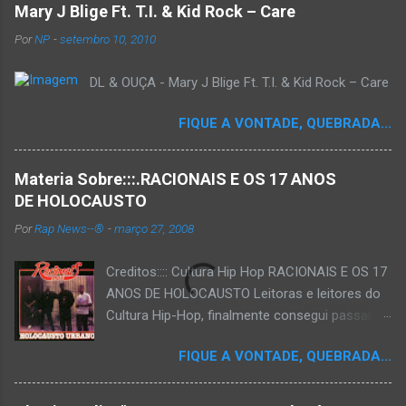
Mary J Blige Ft. T.I. & Kid Rock – Care
Por
NP
-
setembro 10, 2010
DL & OUÇA - Mary J Blige Ft. T.I. & Kid Rock – Care
FIQUE A VONTADE, QUEBRADA...
Materia Sobre:::.RACIONAIS E OS 17 ANOS
DE HOLOCAUSTO
Por
Rap News--®
-
março 27, 2008
Creditos:::: Cultura Hip Hop RACIONAIS E OS 17
ANOS DE HOLOCAUSTO Leitoras e leitores do
Cultura Hip-Hop, finalmente consegui passar
para o disco rígido do computador um texto
FIQUE A VONTADE, QUEBRADA...
que há muito tempo vinha maturando: uma
espécie de "ensaio-tributo" ao disco mais
importante do rap brasileiro, que completará 17