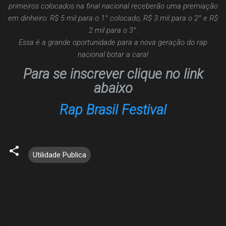
primeiros colocados na final nacional receberão uma premiação
em dinheiro: R$ 5 mil para o 1° colocado, R$ 3 mil para o 2° e R$
2 mil para o 3°.
Essa é a grande oportunidade para a nova geração do rap
nacional botar a cara!
Para se inscrever clique no link
abaixo
Rap Brasil Festival
Utilidade Publica
C
o
m
e